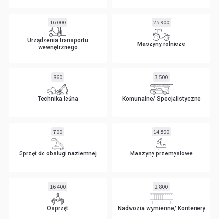
16 000
25 900
Urządzenia transportu
Maszyny rolnicze
wewnętrznego
860
3 500
Technika leśna
Komunalne/ Specjalistyczne
700
14 800
Sprzęt do obsługi naziemnej
Maszyny przemysłowe
16 400
2 800
Osprzęt
Nadwozia wymienne/ Kontenery