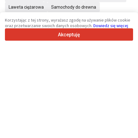
Laweta ciężarowa
Samochody do drewna
Korzystając z tej strony, wyrażasz zgodę na używanie plików cookie
oraz przetwarzanie swoich danych osobowych.
Dowiedz się więcej
Twoja zaufana platforma dla pojazdów użytkowych i maszyn od
Akceptuję
2003 roku
450K +
Aktywnych ogłoszeń
70+
Krajów na całym świecie
36
Obsługiwanych języków
4.7/5
Trustpilot
Sprzedawcom
Usługi promocyjne
Cennik płatnych usług serwisu
Kontakt
Kupującym