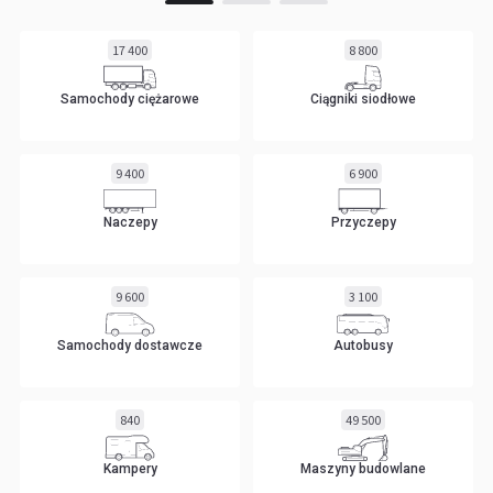
17 400
8 800
Samochody ciężarowe
Ciągniki siodłowe
9 400
6 900
Naczepy
Przyczepy
9 600
3 100
Samochody dostawcze
Autobusy
840
49 500
Kampery
Maszyny budowlane