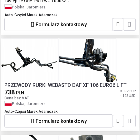
Zastępuje OEM:
PRZEWÓD RURKA
KLIMATYZACJI DAF XF XG XG+ 2244752
Polska, Jaromierz
Auto-Części Marek Adamczak
Formularz kontaktowy
PRZEWODY RURKI WEBASTO DAF XF 106 EURO6 LIFT
738
≈ 172 EUR
PLN
≈ 198 USD
Cena bez VAT
Polska, Jaromierz
Auto-Części Marek Adamczak
Formularz kontaktowy