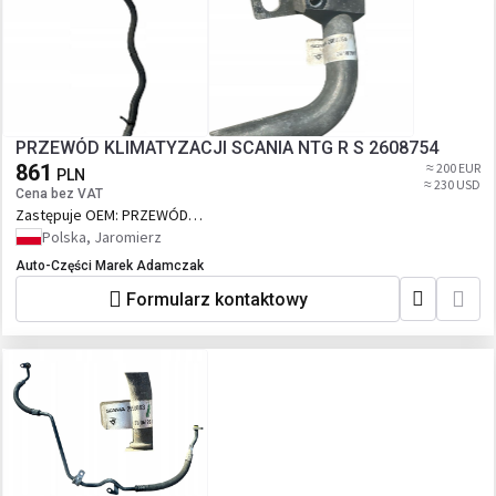
PRZEWÓD KLIMATYZACJI SCANIA NTG R S 2608754
861
≈ 200 EUR
PLN
≈ 230 USD
Cena bez VAT
Zastępuje OEM:
PRZEWÓD
KLIMATYZACJI SCANIA NTG R S 2608754
Polska, Jaromierz
Auto-Części Marek Adamczak
Formularz kontaktowy