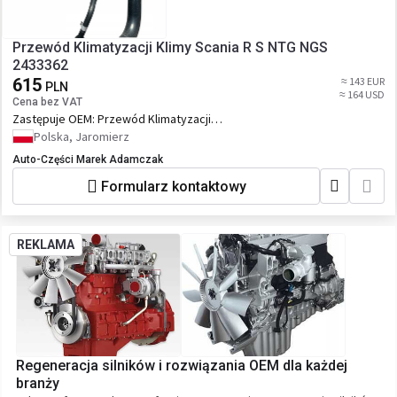
Przewód Klimatyzacji Klimy Scania R S NTG NGS
2433362
615
≈ 143 EUR
PLN
≈ 164 USD
Cena bez VAT
Zastępuje OEM:
Przewód Klimatyzacji
Klimy Scania R S NTG NGS 2433362
Polska, Jaromierz
Auto-Części Marek Adamczak
Formularz kontaktowy
REKLAMA
Regeneracja silników i rozwiązania OEM dla każdej
branży