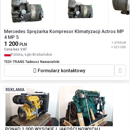
Mercedes Sprężarka Kompresor Klimatyzacji Actros MP
4 MP 5
1 200
≈ 279 EUR
PLN
≈ 321 USD
Cena bez VAT
Polska, Łąki Bratiańskie
TEDI-TRANS Tadeusz Nawasielski
Formularz kontaktowy
REKLAMA
PONAD 1 000 WYSOKIEJ JAKOŚCI NOWYCH I