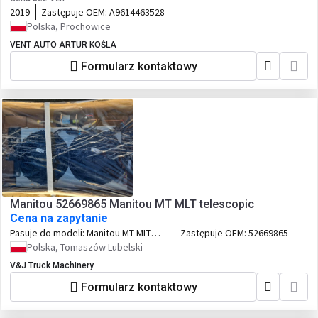
2019
Zastępuje OEM:
A9614463528
Polska, Prochowice
VENT AUTO ARTUR KOŚLA
Formularz kontaktowy
Manitou 52669865 Manitou MT MLT telescopic
Cena na zapytanie
Pasuje do modeli:
Manitou MT MLT
Zastępuje OEM:
52669865
telescopic
Polska, Tomaszów Lubelski
V&J Truck Machinery
Formularz kontaktowy