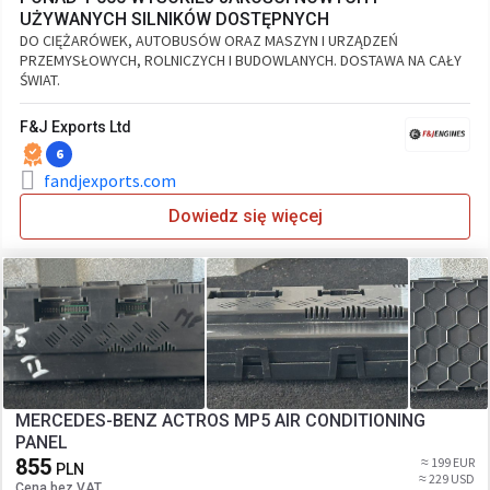
UŻYWANYCH SILNIKÓW DOSTĘPNYCH
DO CIĘŻARÓWEK, AUTOBUSÓW ORAZ MASZYN I URZĄDZEŃ
PRZEMYSŁOWYCH, ROLNICZYCH I BUDOWLANYCH. DOSTAWA NA CAŁY
ŚWIAT.
F&J Exports Ltd
6
fandjexports.com
Dowiedz się więcej
MERCEDES-BENZ ACTROS MP5 AIR CONDITIONING
PANEL
855
≈ 199 EUR
PLN
≈ 229 USD
Cena bez VAT