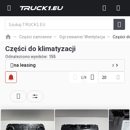
Części zamienne
Ogrzewanie/ Wentylacja
Części d
Części do klimatyzacji
Odnaleziono wyników:
155
na leasing
3
20
1
/
8