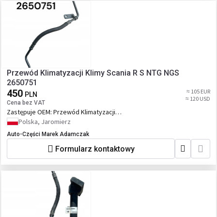
Przewód Klimatyzacji Klimy Scania R S NTG NGS
2650751
450
≈ 105 EUR
PLN
≈ 120 USD
Cena bez VAT
Zastępuje OEM:
Przewód Klimatyzacji
Klimy Scania R S NTG NGS 2650751
Polska, Jaromierz
Auto-Części Marek Adamczak
Formularz kontaktowy