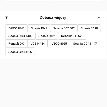
Zobacz więcej
IVECO 8361
Scania DN8
Scania DC1602
Scania 1618
Scania DSC 1409
Scania Dl12
Renault DTI 520
Renault DXI
JCB N444
IVECO 8065
Scania DC13 147
Scania GRSO905