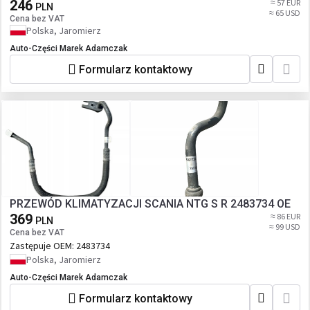
246
≈ 57 EUR
PLN
≈ 65 USD
Cena bez VAT
Polska, Jaromierz
Auto-Części Marek Adamczak
Formularz kontaktowy
PRZEWÓD KLIMATYZACJI SCANIA NTG S R 2483734 OE
369
≈ 86 EUR
PLN
≈ 99 USD
Cena bez VAT
Zastępuje OEM:
2483734
Polska, Jaromierz
Auto-Części Marek Adamczak
Formularz kontaktowy