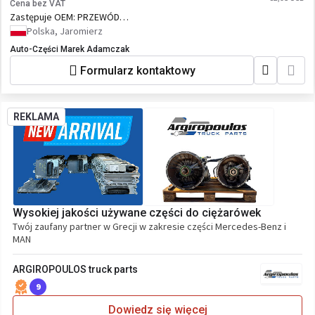
Cena bez VAT
Zastępuje OEM:
PRZEWÓD
KLIMATYZACJI DAF XF 105 EURO5
Polska, Jaromierz
1744080
Auto-Części Marek Adamczak
Formularz kontaktowy
REKLAMA
Wysokiej jakości używane części do ciężarówek
Twój zaufany partner w Grecji w zakresie części Mercedes-Benz i
MAN
ARGIROPOULOS truck parts
9
Dowiedz się więcej