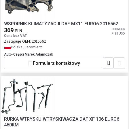
WSPORNIK KLIMATYZACJI DAF MX11 EURO6 2015562
369
≈ 86 EUR
PLN
≈ 99 USD
Cena bez VAT
Zastępuje OEM:
2015562
Polska, Jaromierz
Auto-Części Marek Adamczak
Formularz kontaktowy
RURKA WTRYSKU WTRYSKIWACZA DAF XF 106 EURO6
460KM