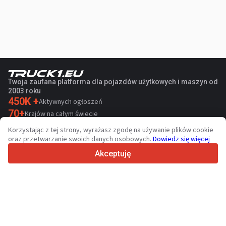
Twoja zaufana platforma dla pojazdów użytkowych i maszyn od
2003 roku
450K +
Aktywnych ogłoszeń
70+
Krajów na całym świecie
36
Obsługiwanych języków
Korzystając z tej strony, wyrażasz zgodę na używanie plików cookie
oraz przetwarzanie swoich danych osobowych.
Dowiedz się więcej
4.7/5
Trustpilot
Akceptuję
Sprzedawcom
Usługi promocyjne
Cennik płatnych usług serwisu
Kontakt