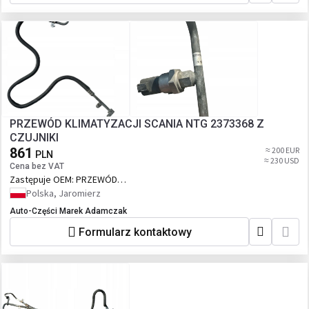
PRZEWÓD KLIMATYZACJI SCANIA NTG 2373368 Z
CZUJNIKI
861
≈ 200 EUR
PLN
≈ 230 USD
Cena bez VAT
Zastępuje OEM:
PRZEWÓD
KLIMATYZACJI SCANIA NTG 2373368 Z
Polska, Jaromierz
CZUJNIKI
Auto-Części Marek Adamczak
Formularz kontaktowy