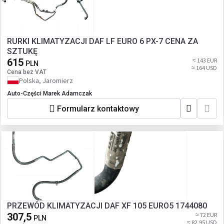
RURKI KLIMATYZACJI DAF LF EURO 6 PX-7 CENA ZA
SZTUKĘ
615
≈ 143 EUR
PLN
≈ 164 USD
Cena bez VAT
Polska, Jaromierz
Auto-Części Marek Adamczak
Formularz kontaktowy
PRZEWÓD KLIMATYZACJI DAF XF 105 EURO5 1744080
307,5
≈ 72 EUR
PLN
≈ 82,95 USD