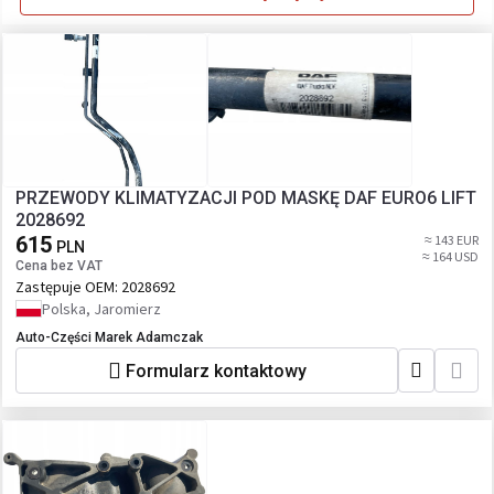
PRZEWODY KLIMATYZACJI POD MASKĘ DAF EURO6 LIFT
2028692
615
≈ 143 EUR
PLN
≈ 164 USD
Cena bez VAT
Zastępuje OEM:
2028692
Polska, Jaromierz
Auto-Części Marek Adamczak
Formularz kontaktowy