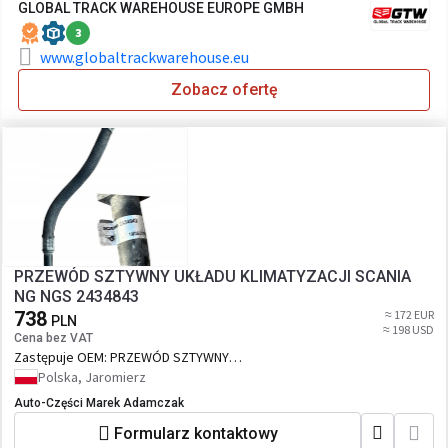
GLOBAL TRACK WAREHOUSE EUROPE GMBH
3
www.globaltrackwarehouse.eu
Zobacz ofertę
PRZEWÓD SZTYWNY UKŁADU KLIMATYZACJI SCANIA
NG NGS 2434843
738
≈ 172 EUR
PLN
≈ 198 USD
Cena bez VAT
Zastępuje OEM:
PRZEWÓD SZTYWNY
UKŁADU KLIMATYZACJI SCANIA NG NGS
Polska, Jaromierz
2434843
Auto-Części Marek Adamczak
Formularz kontaktowy