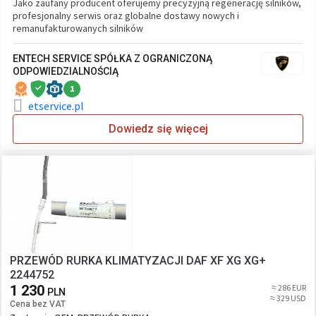
Jako zaufany producent oferujemy precyzyjną regenerację silników,
profesjonalny serwis oraz globalne dostawy nowych i
remanufakturowanych silników
ENTECH SERVICE SPÓŁKA Z OGRANICZONĄ
ODPOWIEDZIALNOŚCIĄ
1
etservice.pl
Dowiedz się więcej
PRZEWÓD RURKA KLIMATYZACJI DAF XF XG XG+
2244752
1 230
≈ 286 EUR
PLN
≈ 329 USD
Cena bez VAT