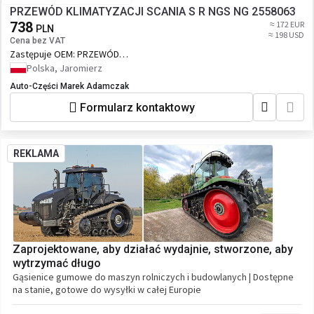
PRZEWÓD KLIMATYZACJI SCANIA S R NGS NG 2558063
738
≈ 172 EUR
PLN
≈ 198 USD
Cena bez VAT
Zastępuje OEM:
PRZEWÓD
KLIMATYZACJI SCANIA S R NGS NG
Polska, Jaromierz
2558063
Auto-Części Marek Adamczak
Formularz kontaktowy
REKLAMA
Zaprojektowane, aby działać wydajnie, stworzone, aby
wytrzymać długo
Gąsienice gumowe do maszyn rolniczych i budowlanych | Dostępne
na stanie, gotowe do wysyłki w całej Europie