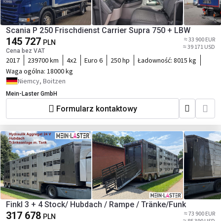
Scania P 250 Frischdienst Carrier Supra 750 + LBW
145 727
≈ 33 900 EUR
PLN
≈ 39 171 USD
Cena bez VAT
2017
239700 km
4x2
Euro 6
250 hp
Ładowność:
8015 kg
Waga ogólna:
18000 kg
Niemcy, Boitzen
Mein-Laster GmbH
Formularz kontaktowy
Finkl 3 + 4 Stock/ Hubdach / Rampe / Tränke/Funk
317 678
≈ 73 900 EUR
PLN
≈ 85 390 USD