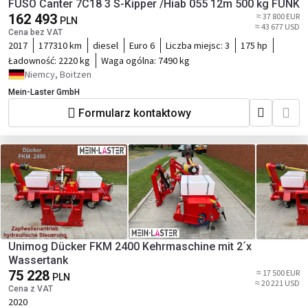
FUSO Canter 7C18 3 S-Kipper /Hiab 055 12m 500 kg FUNK
162 493
≈ 37 800 EUR
PLN
≈ 43 677 USD
Cena bez VAT
2017
177310 km
diesel
Euro 6
Liczba miejsc:
3
175 hp
Ładowność:
2220 kg
Waga ogólna:
7490 kg
Niemcy, Boitzen
Mein-Laster GmbH
Formularz kontaktowy
Unimog Dücker FKM 2400 Kehrmaschine mit 2´x
Wassertank
75 228
≈ 17 500 EUR
PLN
≈ 20 221 USD
Cena z VAT
2020