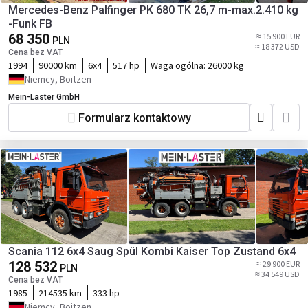
Mercedes-Benz Palfinger PK 680 TK 26,7 m-max.2.410 kg
-Funk FB
68 350
≈ 15 900 EUR
PLN
≈ 18 372 USD
Cena bez VAT
1994
90000 km
6x4
517 hp
Waga ogólna:
26000 kg
Niemcy, Boitzen
Mein-Laster GmbH
Formularz kontaktowy
Scania 112 6x4 Saug Spül Kombi Kaiser Top Zustand 6x4
128 532
≈ 29 900 EUR
PLN
≈ 34 549 USD
Cena bez VAT
1985
214535 km
333 hp
Niemcy, Boitzen