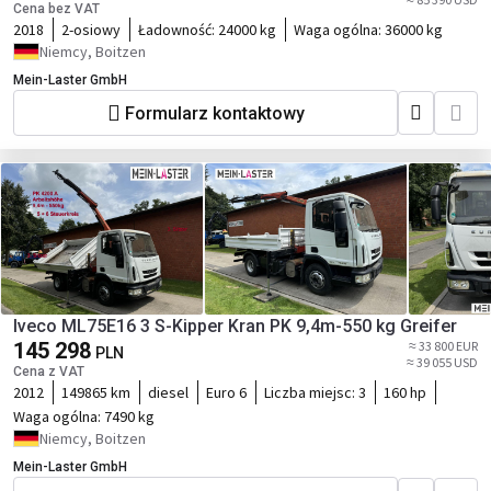
Cena bez VAT
2018
2-osiowy
Ładowność:
24000 kg
Waga ogólna:
36000 kg
Niemcy, Boitzen
Mein-Laster GmbH
Formularz kontaktowy
Iveco ML75E16 3 S-Kipper Kran PK 9,4m-550 kg Greifer
145 298
≈ 33 800 EUR
PLN
≈ 39 055 USD
Cena z VAT
2012
149865 km
diesel
Euro 6
Liczba miejsc:
3
160 hp
Waga ogólna:
7490 kg
Niemcy, Boitzen
Mein-Laster GmbH