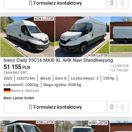
Formularz kontaktowy
Iveco Daily 35C16 MAXI XL AHK Navi Standheizung
51 155
≈ 11 900 EUR
PLN
≈ 13 750 USD
Cena bez VAT
2020
318272 km
diesel
Euro 6
Liczba miejsc:
3
156 hp
Ładowność:
1000 kg
Waga ogólna:
3500 kg
Niemcy, Boitzen
Mein-Laster GmbH
Formularz kontaktowy