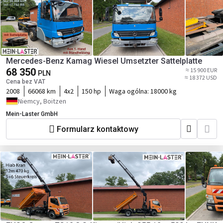
Mercedes-Benz Kamag Wiesel Umsetzter Sattelplatte
68 350
≈ 15 900 EUR
PLN
≈ 18 372 USD
Cena bez VAT
2008
66068 km
4x2
150 hp
Waga ogólna:
18000 kg
Niemcy, Boitzen
Mein-Laster GmbH
Formularz kontaktowy