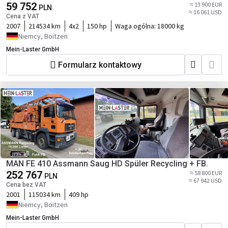
59 752
≈ 13 900 EUR
PLN
≈ 16 061 USD
Cena z VAT
2007
214534 km
4x2
150 hp
Waga ogólna:
18000 kg
Niemcy, Boitzen
Mein-Laster GmbH
Formularz kontaktowy
MAN FE 410 Assmann Saug HD Spüler Recycling + FB.
252 767
≈ 58 800 EUR
PLN
≈ 67 942 USD
Cena bez VAT
2001
115034 km
409 hp
Niemcy, Boitzen
Mein-Laster GmbH