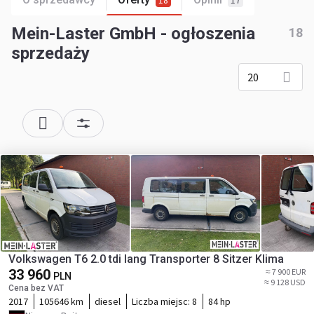
18
17
Mein-Laster GmbH - ogłoszenia
18
sprzedaży
20
Volkswagen T6 2.0 tdi lang Transporter 8 Sitzer Klima
33 960
≈ 7 900 EUR
PLN
≈ 9 128 USD
Cena bez VAT
2017
105646 km
diesel
Liczba miejsc:
8
84 hp