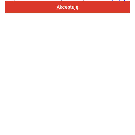
4.7/5
Trustpilot
Akceptuję
Sprzedawcom
Usługi promocyjne
Cennik płatnych usług serwisu
Kontakt
Kupującym
Opinie o markach
Dane techniczne
Targi
Leasing
Informacje
O Truck1