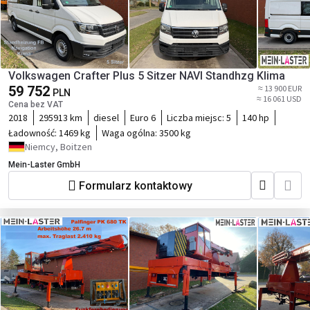
Volkswagen Crafter Plus 5 Sitzer NAVI Standhzg Klima
59 752
≈ 13 900 EUR
PLN
≈ 16 061 USD
Cena bez VAT
2018
295913 km
diesel
Euro 6
Liczba miejsc:
5
140 hp
Ładowność:
1469 kg
Waga ogólna:
3500 kg
Niemcy, Boitzen
Mein-Laster GmbH
Formularz kontaktowy