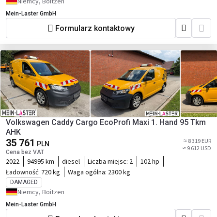
Niemcy, Boitzen
Mein-Laster GmbH
Formularz kontaktowy
Volkswagen Caddy Cargo EcoProfi Maxi 1. Hand 95 Tkm
AHK
35 761
≈ 8 319 EUR
PLN
≈ 9 612 USD
Cena bez VAT
2022
94995 km
diesel
Liczba miejsc:
2
102 hp
Ładowność:
720 kg
Waga ogólna:
2300 kg
DAMAGED
Niemcy, Boitzen
Mein-Laster GmbH