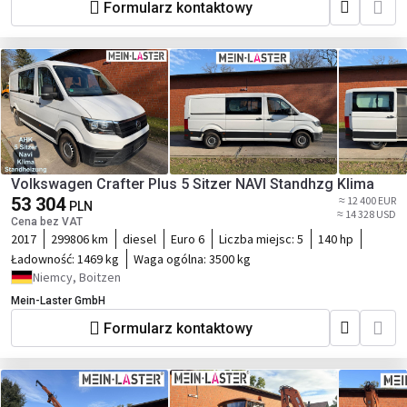
Formularz kontaktowy
Volkswagen Crafter Plus 5 Sitzer NAVI Standhzg Klima
53 304
≈ 12 400 EUR
PLN
≈ 14 328 USD
Cena bez VAT
2017
299806 km
diesel
Euro 6
Liczba miejsc:
5
140 hp
Ładowność:
1469 kg
Waga ogólna:
3500 kg
Niemcy, Boitzen
Mein-Laster GmbH
Formularz kontaktowy