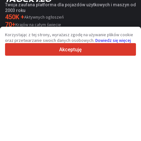
Twoja zaufana platforma dla pojazdów użytkowych i maszyn od
2003 roku
450K +
Aktywnych ogłoszeń
70+
Krajów na całym świecie
36
Obsługiwanych języków
Korzystając z tej strony, wyrażasz zgodę na używanie plików cookie
oraz przetwarzanie swoich danych osobowych.
Dowiedz się więcej
4.7/5
Trustpilot
Akceptuję
Sprzedawcom
Usługi promocyjne
Cennik płatnych usług serwisu
Kontakt
Kupującym
Opinie o markach
Dane techniczne
Targi