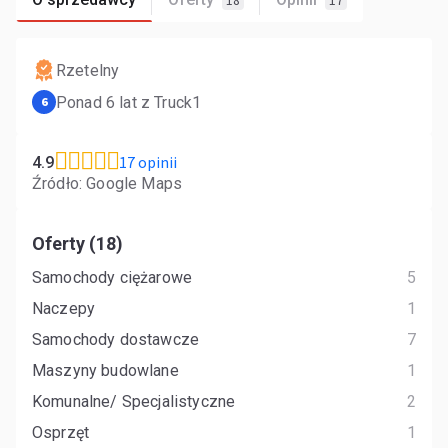
18
17
Rzetelny
Ponad 6 lat z Truck1
6
17 opinii
4.9
Źródło: Google Maps
Oferty (18)
Samochody ciężarowe
5
Naczepy
1
Samochody dostawcze
7
Maszyny budowlane
1
Komunalne/ Specjalistyczne
2
Osprzęt
1