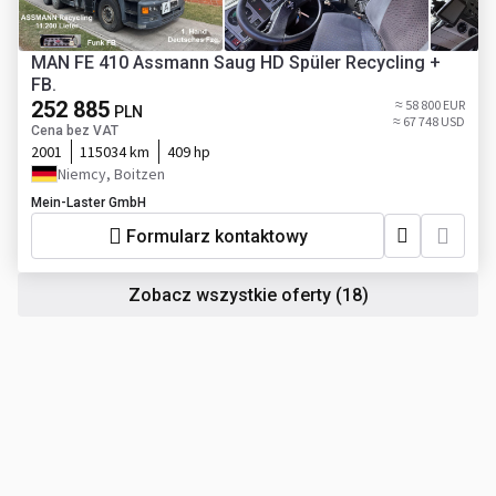
MAN FE 410 Assmann Saug HD Spüler Recycling +
FB.
252 885
≈ 58 800 EUR
PLN
≈ 67 748 USD
Cena bez VAT
2001
115034 km
409 hp
Niemcy, Boitzen
Mein-Laster GmbH
Formularz kontaktowy
Zobacz wszystkie oferty
(18)