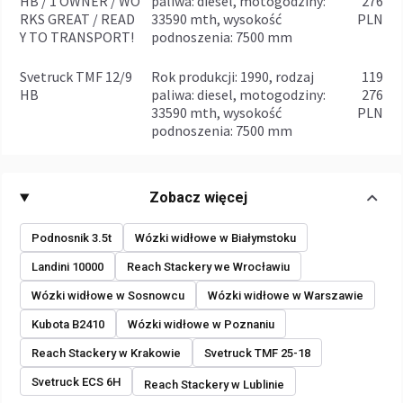
HB / 1 OWNER / WO
paliwa: diesel, motogodziny:
276
RKS GREAT / READ
33590 mth, wysokość
PLN
Y TO TRANSPORT!
podnoszenia: 7500 mm
Svetruck TMF 12/9
rok produkcji: 1990, rodzaj
119
HB
paliwa: diesel, motogodziny:
276
33590 mth, wysokość
PLN
podnoszenia: 7500 mm
Zobacz więcej
Podnosnik 3.5t
Wózki widłowe w Białymstoku
Landini 10000
Reach Stackery we Wrocławiu
Wózki widłowe w Sosnowcu
Wózki widłowe w Warszawie
Kubota B2410
Wózki widłowe w Poznaniu
Reach Stackery w Krakowie
Svetruck TMF 25-18
Svetruck ECS 6H
Reach Stackery w Lublinie