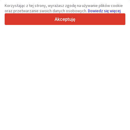
36
Obsługiwanych języków
Korzystając z tej strony, wyrażasz zgodę na używanie plików cookie
oraz przetwarzanie swoich danych osobowych.
Dowiedz się więcej
4.7/5
Trustpilot
Akceptuję
Sprzedawcom
Usługi promocyjne
Cennik płatnych usług serwisu
Kontakt
Kupującym
Opinie o markach
Dane techniczne
Targi
Leasing
Informacje