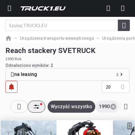
Urządzenia transportu wewnętrznego
Urządzenia por
Reach stackery SVETRUCK
1990 Rok
Odnaleziono wyników:
2
na leasing
2
20
Wyczyść wszystko
1990
SVE