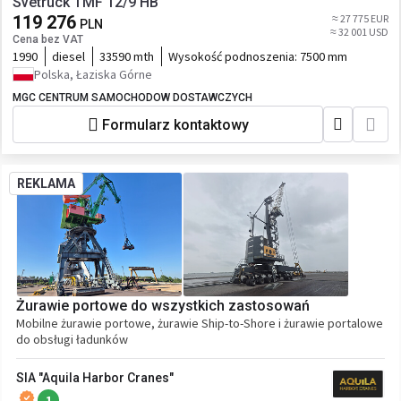
Svetruck TMF 12/9 HB
119 276
≈ 27 775 EUR
PLN
≈ 32 001 USD
Cena bez VAT
1990
diesel
33590 mth
Wysokość podnoszenia:
7500 mm
Polska, Łaziska Górne
MGC CENTRUM SAMOCHODOW DOSTAWCZYCH
Formularz kontaktowy
REKLAMA
Żurawie portowe do wszystkich zastosowań
Mobilne żurawie portowe, żurawie Ship-to-Shore i żurawie portalowe
do obsługi ładunków
SIA "Aquila Harbor Cranes"
1