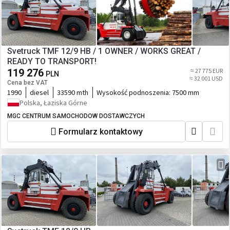
Svetruck TMF 12/9 HB / 1 OWNER / WORKS GREAT /
READY TO TRANSPORT!
119 276
≈ 27 775 EUR
PLN
≈ 32 001 USD
Cena bez VAT
1990
diesel
33590 mth
Wysokość podnoszenia:
7500 mm
Polska, Łaziska Górne
MGC CENTRUM SAMOCHODOW DOSTAWCZYCH
Formularz kontaktowy