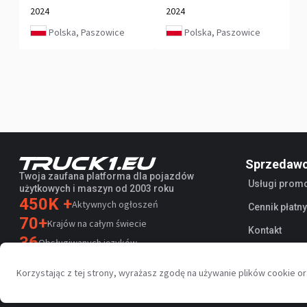
2024
2024
Polska, Paszowice
Polska, Paszowice
Sprzedaw
Twoja zaufana platforma dla pojazdów
Usługi prom
użytkowych i maszyn od 2003 roku
450K +
Aktywnych ogłoszeń
Cennik płatn
70+
Krajów na całym świecie
Kontakt
36
Obsługiwanych języków
4.7/5
Korzystając z tej strony, wyrażasz zgodę na używanie plików cookie
Trustpilot