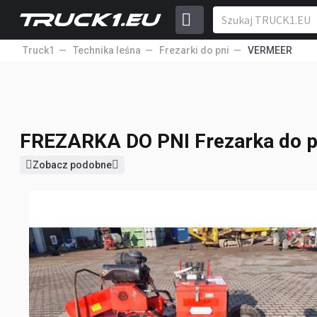
Truck1
Technika leśna
Frezarki do pni
VERMEER
FREZARKA DO PNI
Frezarka do 
30 500
PLN
FREZARKA DO PNI
Frezarka do 
Zobacz podobne