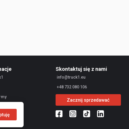
macje
Skontaktuj się z nami
k1
info@truck1.eu
+48 732 080 106
irmy
Zacznij sprzedawać
dawcy
ptuję