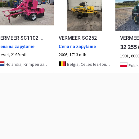
VERMEER SC1102 stronkenfrees/stobbenfrees
VERMEER SC252
VERMEE
32 255
ena na zapytanie
Cena na zapytanie
iesel, 2199 mth
2006, 1713 mth
1991, 6000
Holandia, Krimpen aan de Lek
Belgia, Celles lez-Tournai
Polska, 