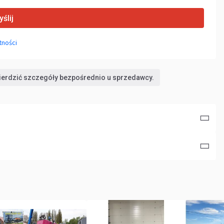
ślij
tności
wierdzić szczegóły bezpośrednio u sprzedawcy.