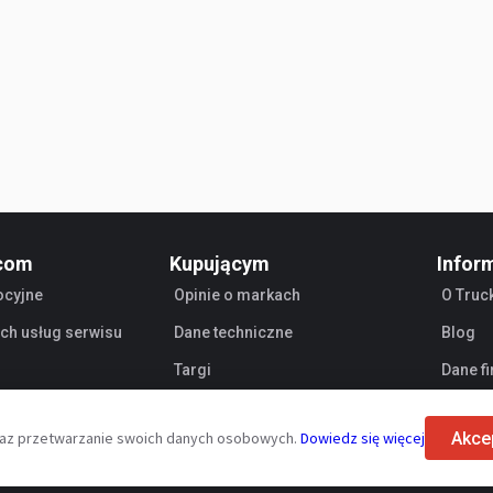
com
Kupującym
Infor
ocyjne
Opinie o markach
O Truc
ych usług serwisu
Dane techniczne
Blog
Targi
Dane f
Leasing
Sprze
Akce
 oraz przetwarzanie swoich danych osobowych.
Dowiedz się więcej