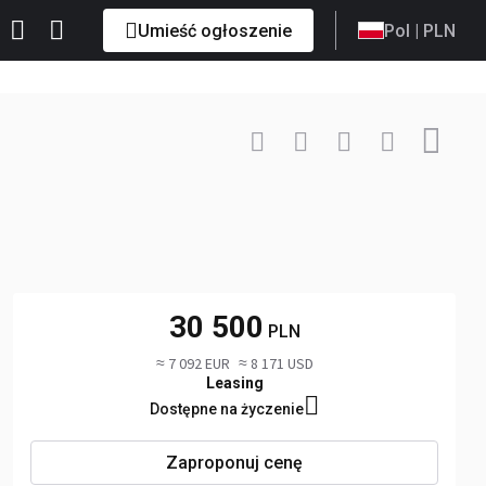
Umieść ogłoszenie
Pol
| PLN
Skontaktuj
+48 797 ... Pokaż
30 500
PLN
≈ 7 092 EUR
≈ 8 171 USD
Leasing
Dostępne na życzenie
Zaproponuj cenę