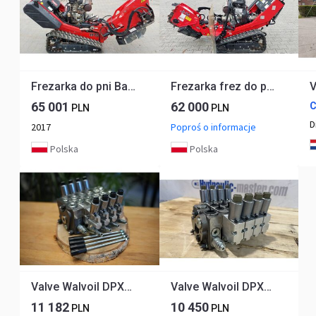
Frezarka do pni Barreto 30SG jak Vermeer SC30TX
Frezarka frez do pni Barreto 30SG
65 001
62 000
C
PLN
PLN
D
2017
Poproś o informacje
Polska
Polska
Valve Walvoil DPX100 Vermeer, Predator, Bobcat
Valve Walvoil DPX050 Vermeer, Stihl, Husqvarna, Bobcat
11 182
10 450
PLN
PLN