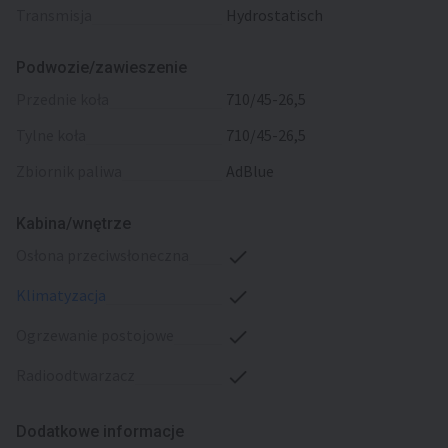
transmisja
Hydrostatisch
Podwozie/zawieszenie
przednie koła
710/45-26,5
tylne koła
710/45-26,5
zbiornik paliwa
AdBlue
Kabina/wnętrze
osłona przeciwsłoneczna
klimatyzacja
ogrzewanie postojowe
radioodtwarzacz
Dodatkowe informacje