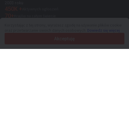
2003 roku
450K +
Aktywnych ogłoszeń
70+
Krajów na całym świecie
36
Obsługiwanych języków
Korzystając z tej strony, wyrażasz zgodę na używanie plików cookie
oraz przetwarzanie swoich danych osobowych.
Dowiedz się więcej
4.7/5
Trustpilot
Akceptuję
Sprzedawcom
Usługi promocyjne
Cennik płatnych usług serwisu
Kontakt
Kupującym
Opinie o markach
Dane techniczne
Targi