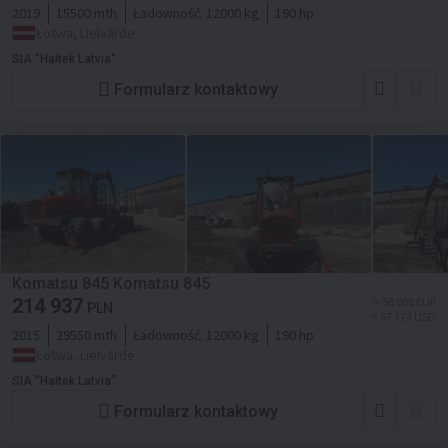
2019
15500 mth
Ładowność:
12000 kg
190 hp
Łotwa, Lielvārde
SIA "Haitek Latvia"
Formularz kontaktowy
Komatsu 845 Komatsu 845
214 937
≈ 50 000 EUR
PLN
≈ 57 774 USD
2015
29550 mth
Ładowność:
12000 kg
190 hp
Łotwa, Lielvārde
SIA "Haitek Latvia"
Formularz kontaktowy