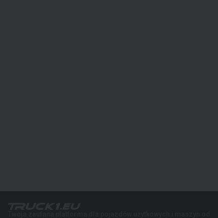
Twoja zaufana platforma dla pojazdów użytkowych i maszyn od