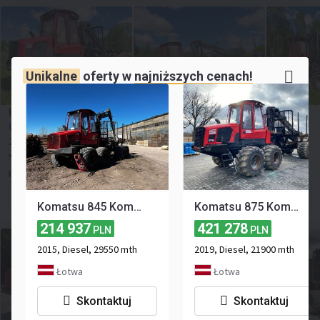
Unikalne
oferty w
najniższych cenach!
Komatsu 835 Komatsu 835
Cena na zapytanie
2021
8457 mth
169 hp
Finlandia, Lavia
Finnblock Europa Oy Ltd
Formularz kontaktowy
Komatsu 845 Komatsu 845
Komatsu 875 Komatsu 875
214 937
421 278
PLN
PLN
2015, Diesel, 29550 mth
2019, Diesel, 21900 mth
Łotwa
Łotwa
Skontaktuj
Skontaktuj