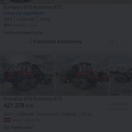
Komatsu 875 Komatsu 875
Cena na zapytanie
2019
15435 mth
245 hp
Finlandia, Lavia
Finnblock Europa Oy Ltd
Formularz kontaktowy
Komatsu 875 Komatsu 875
421 278
≈ 98 000 EUR
PLN
≈ 113 238 USD
2019
21900 mth
Ładowność:
16000 kg
252 hp
Łotwa, Lielvārde
SIA "Haitek Latvia"