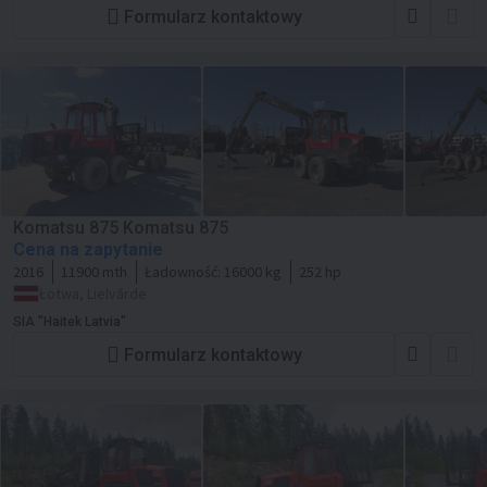
Formularz kontaktowy
Komatsu 875 Komatsu 875
Cena na zapytanie
2016
11900 mth
Ładowność:
16000 kg
252 hp
Łotwa, Lielvārde
SIA "Haitek Latvia"
Formularz kontaktowy