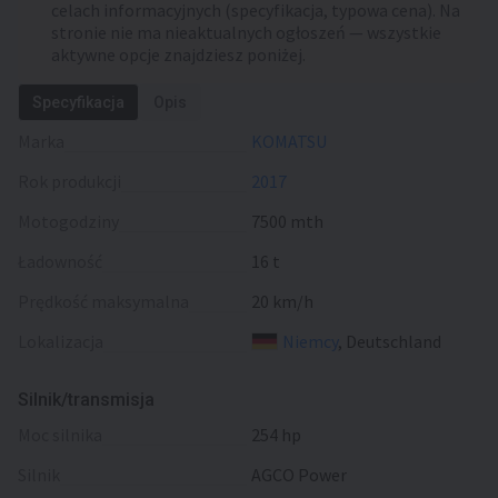
celach informacyjnych (specyfikacja, typowa cena). Na
stronie nie ma nieaktualnych ogłoszeń — wszystkie
aktywne opcje znajdziesz poniżej.
Specyfikacja
Opis
Marka
KOMATSU
Rok produkcji
2017
Motogodziny
7500 mth
Ładowność
16 t
Prędkość maksymalna
20 km/h
Lokalizacja
Niemcy
, Deutschland
Silnik/transmisja
moc silnika
254 hp
silnik
AGCO Power