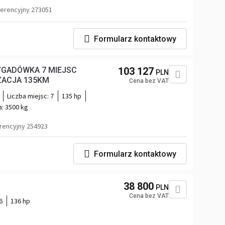
erencyjny 273051
Formularz kontaktowy
103 127
PLN
TEMPOMAT LEDY KLIMATYZACJA 135KM
Cena bez VAT
Liczba miejsc:
7
135 hp
a:
3500 kg
rencyjny 254923
Formularz kontaktowy
38 800
PLN
Cena bez VAT
6
136 hp