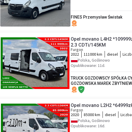
FINES Przemysław Świstak
Opel movano L4H2 *109999z
2.3 CDTi/145KM
Furgon
2022
111000 km
diesel
Liczb
Polska, Goślinowo
Opublikowane: 11d.
TRUCK GOZDOWSCY SPÓŁKA CY
GOZDOWSKA MAREK ZBYTNIEW
Opel movano L2H2 *64999zł
Furgon
2020
85000 km
diesel
Liczba
Polska, Goślinowo
Opublikowane: 16d.