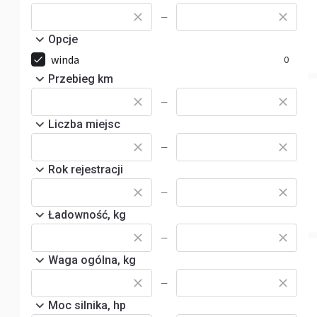
—
Opcje
winda
0
Przebieg km
—
Liczba miejsc
—
Rok rejestracji
—
Ładowność, kg
—
Waga ogólna, kg
—
Moc silnika, hp