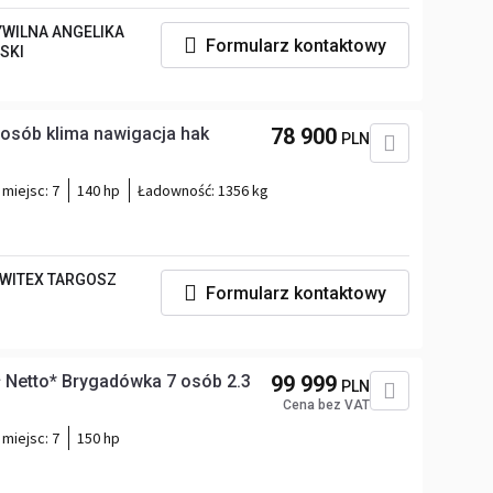
WILNA ANGELIKA
Formularz kontaktowy
SKI
osób klima nawigacja hak
78 900
PLN
 miejsc:
7
140 hp
Ładowność:
1356 kg
WITEX TARGOSZ
Formularz kontaktowy
 Netto* Brygadówka 7 osób 2.3
99 999
PLN
Cena bez VAT
 miejsc:
7
150 hp