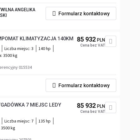
WILNA ANGELIKA
Formularz kontaktowy
SKI
OPEL MOVANO FURGON TEMPOMAT KLIMATYZACJA 140KM
85 932
PLN
Cena bez VAT
Liczba miejsc:
3
140 hp
a:
3500 kg
erencyjny 015534
Formularz kontaktowy
GADÓWKA 7 MIEJSC LEDY
85 932
PLN
Cena bez VAT
Liczba miejsc:
7
135 hp
:
3500 kg
erencyjny 207501