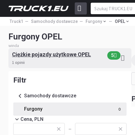
Truck1
Samochody dostawcze
Furgony
OPEL
Furgony OPEL
winda
Ciężkie pojazdy użytkowe OPEL
5
1 opinii
Filtr
Samochody dostawcze
Furgony
0
Cena, PLN
—