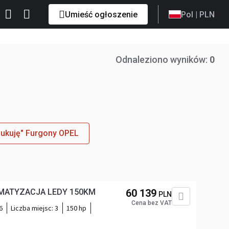
Umieść ogłoszenie
Pol
| PLN
Odnaleziono wyników:
0
ukuję" Furgony OPEL
OPEL MOVANO FURGON KLIMATYZACJA LEDY 150KM
60 139
PLN
Cena bez VAT
6
Liczba miejsc:
3
150 hp