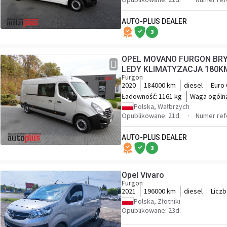
AUTO-PLUS DEALER
3
OPEL MOVANO FURGON BR
LEDY KLIMATYZACJA 1
Furgon
2020
184000 km
diesel
Euro 
Ładowność:
1161 kg
Waga ogóln
Polska, Wałbrzych
Opublikowane: 21d.
Numer ref
AUTO-PLUS DEALER
3
Opel Vivaro
Furgon
2021
196000 km
diesel
Liczb
Polska, Złotniki
Opublikowane: 23d.