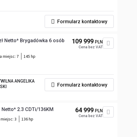
Formularz kontaktowy
ł Netto* Brygadówka 6 osób
109 999
PLN
Cena bez VAT
a miejsc:
7
145 hp
WILNA ANGELIKA
Formularz kontaktowy
SKI
 Netto* 2.3 CDTi/136KM
64 999
PLN
Cena bez VAT
 miejsc:
3
136 hp