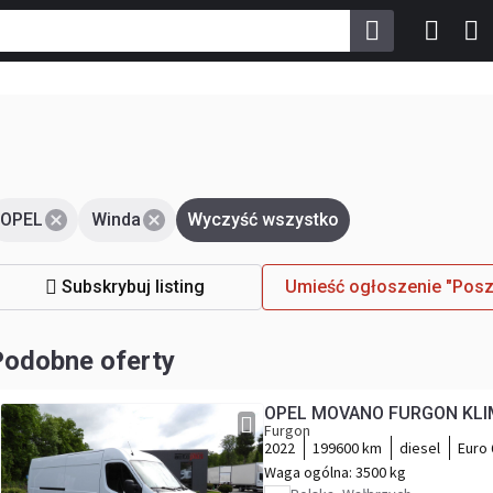
OPEL
Winda
Wyczyść wszystko
Subskrybuj listing
Umieść ogłoszenie "Posz
Podobne oferty
Furgon
2022
199600 km
diesel
Euro 
Waga ogólna:
3500 kg