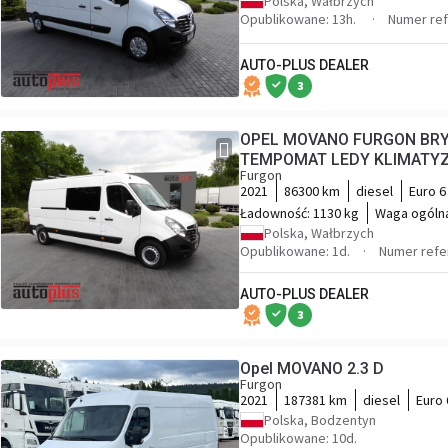
Polska, Wałbrzych
Opublikowane: 13h.
Numer ref
AUTO-PLUS DEALER
3
OPEL MOVANO FURGON BRYGADÓWKA 7 MIEJSC
Furgon
2021
86300 km
diesel
Euro 6
Ładowność:
1130 kg
Waga ogóln
Polska, Wałbrzych
Opublikowane: 1d.
Numer refe
AUTO-PLUS DEALER
3
Opel MOVANO 2.3 D
Furgon
2021
187381 km
diesel
Euro 
Polska, Bodzentyn
Opublikowane: 10d.