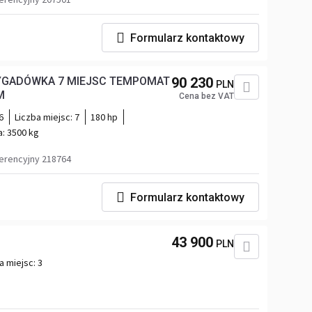
Formularz kontaktowy
YGADÓWKA 7 MIEJSC TEMPOMAT
90 230
PLN
80KM
Cena bez VAT
6
Liczba miejsc:
7
180 hp
a:
3500 kg
erencyjny 218764
Formularz kontaktowy
43 900
PLN
a miejsc:
3