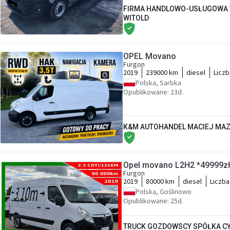
FIRMA HANDLOWO-USŁUGOWA 
WITOLD
OPEL Movano
Furgon
2019
239000 km
diesel
Liczb
Polska, Sarbka
Opublikowane: 23d.
K&M AUTOHANDEL MACIEJ MA
Opel movano L2H2 *49999zł
Furgon
2019
80000 km
diesel
Liczba
Polska, Goślinowo
Opublikowane: 25d.
TRUCK GOZDOWSCY SPÓŁKA CY