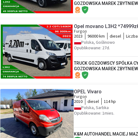
GOZDOWSKA MAREK ZBYTNIEW
Opel movano L3H2 *74999zł
Furgon
2023
96000 km
diesel
Liczba
Polska, Goślinowo
Opublikowane: 27d.
TRUCK GOZDOWSCY SPÓŁKA CY
GOZDOWSKA MAREK ZBYTNIEW
OPEL Vivaro
Furgon
2010
diesel
114 hp
Polska, Sarbka
Opublikowane: 1mies.
K&M AUTOHANDEL MACIEJ MA