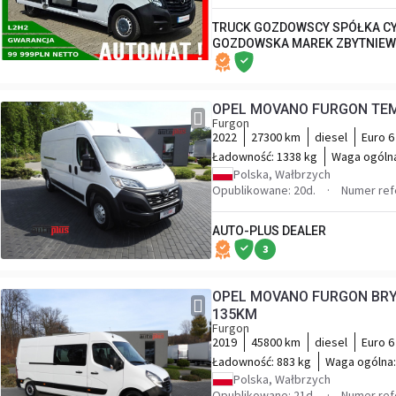
TRUCK GOZDOWSCY SPÓŁKA CY
GOZDOWSKA MAREK ZBYTNIEW
Furgon
2022
27300 km
diesel
Euro 6
Ładowność:
1338 kg
Waga ogóln
Polska, Wałbrzych
Opublikowane: 20d.
Numer ref
AUTO-PLUS DEALER
3
OPEL MOVANO FURGON BRY
135KM
Furgon
2019
45800 km
diesel
Euro 6
Ładowność:
883 kg
Waga ogólna
Polska, Wałbrzych
Opublikowane: 21d.
Numer ref