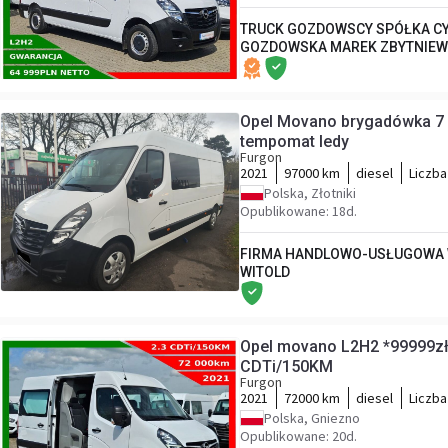
TRUCK GOZDOWSCY SPÓŁKA CY
GOZDOWSKA MAREK ZBYTNIEW
Opel Movano brygadówka 7 
tempomat ledy
Furgon
2021
97000 km
diesel
Liczba
Polska, Złotniki
Opublikowane: 18d.
FIRMA HANDLOWO-USŁUGOWA 
WITOLD
Opel movano L2H2 *99999zł
CDTi/150KM
Furgon
2021
72000 km
diesel
Liczba
Polska, Gniezno
Opublikowane: 20d.