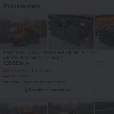
Podobne oferty:
MAN * MAN 10-220 * Wywrotka Kiper Meiller * 4x4 *
Zimowe Utrzymanie * Unimog *
135 000
≈ 31 389 EUR
PLN
≈ 36 165 USD
2006
215000 km
4x4
220 hp
Polska, Rogi
PHU "DYREK" Import Eksport Tadeusz Dyrek
Formularz kontaktowy