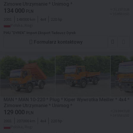
Zimowe Utrzymanie * Unimog *
134 000
≈ 31 157 EUR
PLN
≈ 35 898 USD
2001
148000 km
4x4
220 hp
Polska, Rogi
PHU "DYREK" Import Eksport Tadeusz Dyrek
Formularz kontaktowy
MAN * MAN 10-220 * Pług * Kiper Wywrotka Meiller * 4x4 *
Zimowe Utrzymanie * Unimog *
129 000
≈ 29 994 EUR
PLN
≈ 34 558 USD
2001
207000 km
4x4
220 hp
Polska, Rogi