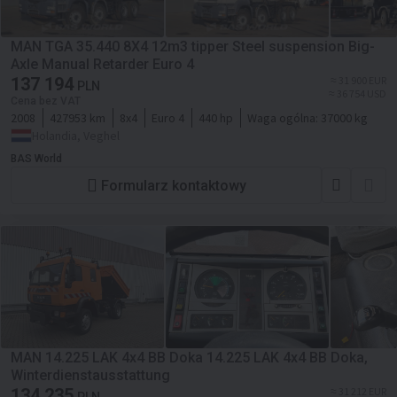
MAN TGA 35.440 8X4 12m3 tipper Steel suspension Big-
Axle Manual Retarder Euro 4
137 194
≈ 31 900 EUR
PLN
≈ 36 754 USD
Cena bez VAT
2008
427953 km
8x4
Euro 4
440 hp
Waga ogólna:
37000 kg
Holandia, Veghel
BAS World
Formularz kontaktowy
MAN 14.225 LAK 4x4 BB Doka 14.225 LAK 4x4 BB Doka,
Winterdienstausstattung
134 235
≈ 31 212 EUR