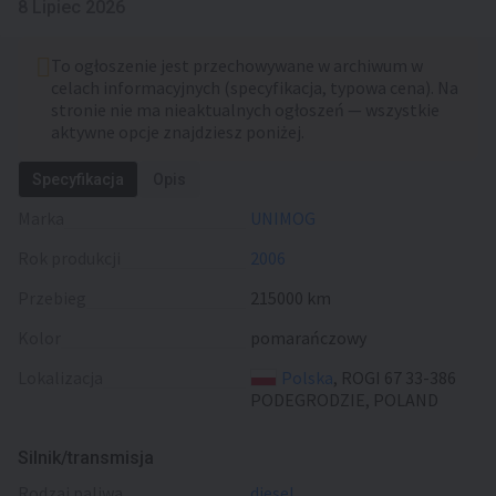
8 Lipiec 2026
To ogłoszenie jest przechowywane w archiwum w
celach informacyjnych (specyfikacja, typowa cena). Na
stronie nie ma nieaktualnych ogłoszeń — wszystkie
aktywne opcje znajdziesz poniżej.
Specyfikacja
Opis
Marka
UNIMOG
Rok produkcji
2006
Przebieg
215000 km
Kolor
pomarańczowy
Lokalizacja
Polska
, ROGI 67 33-386
PODEGRODZIE, POLAND
Silnik/transmisja
rodzaj paliwa
diesel