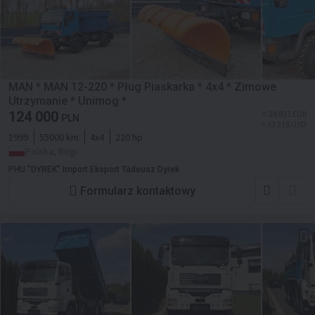
MAN * MAN 12-220 * Pług Piaskarka * 4x4 * Zimowe
Utrzymanie * Unimog *
124 000
≈ 28 831 EUR
PLN
≈ 33 218 USD
1999
55000 km
4x4
220 hp
Polska, Rogi
PHU "DYREK" Import Eksport Tadeusz Dyrek
Formularz kontaktowy