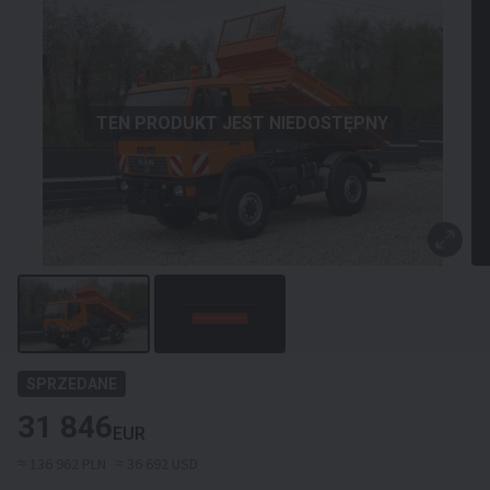
TEN PRODUKT JEST NIEDOSTĘPNY
SPRZEDANE
31 846
EUR
≈ 136 962 PLN
≈ 36 692 USD