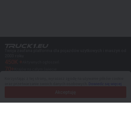
Twoja zaufana platforma dla pojazdów użytkowych i maszyn od
2003 roku
450K +
Aktywnych ogłoszeń
70+
Krajów na całym świecie
36
Obsługiwanych języków
Korzystając z tej strony, wyrażasz zgodę na używanie plików cookie
oraz przetwarzanie swoich danych osobowych.
Dowiedz się więcej
4.7/5
Trustpilot
Akceptuję
Sprzedawcom
Usługi promocyjne
Cennik płatnych usług serwisu