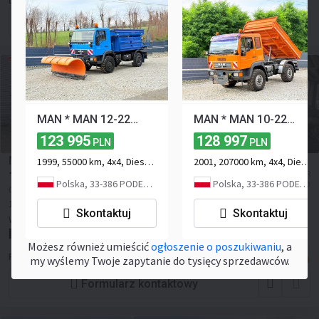
LSI TRUCK SEBASTIAN LUPA
Formularz kontaktowy
MAN * MAN 12-220 * Pług Piaskarka * 4x4 * Zimowe Utrzymanie * Unimog *
MAN * MAN 10-220 * Pług * Kiper Wywrotka Meiller * 4x4 * Zimowe Utrzymanie * Unimog *
123 995
128 997
PLN
PLN
MAN T39 26.403 6x4 T39 26.403 6x4
1999, 55000 km, 4x4, Diesel, 2-osiowy
2001, 207000 km, 4x4, Diesel, 2-osiowy
134 235
≈ 31 212 EUR
PLN
Polska, 33-386 PODEGRODZIE
Polska, 33-386 PODEGRODZIE
≈ 35 961 USD
Cena bez VAT
1996
99999 km
6x4
Euro 2
399 hp
Ładowność:
15000 kg
Skontaktuj
Skontaktuj
Waga ogólna:
26000 kg
Belgia, Jabbeke
Możesz również umieścić
ogłoszenie o poszukiwaniu
, a
RONNY SCHOUTTEET TRUCKS BV
my wyślemy Twoje zapytanie do tysięcy sprzedawców.
Formularz kontaktowy