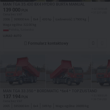
MAN TGA 35.430 8X4 HYDRO BURTA MANUAL
139 000
≈ 32 319 EUR
PLN
≈ 37 237 USD
Cena bez VAT
2006
369000 km
8x4
430 hp
Ładowność:
17900 kg
Waga ogólna:
32100 kg
Polska, Szówsko
LUKAS-AUTO
Formularz kontaktowy
MAN TGA 33.350 * BORDMATIC *6x4 * TOPZUSTAND
137 194
≈ 31 900 EUR
PLN
≈ 36 754 USD
Cena bez VAT
2005
585000 km
6x4
349 hp
Waga ogólna:
26000 kg