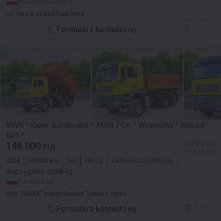
Polska, Nowy Sącz
LSI TRUCK SEBASTIAN LUPA
Formularz kontaktowy
MAN * Kiper Bordmatic * MAN TGA * Wywrotka * Napęd
6x4 *
148 000
≈ 34 412 EUR
PLN
≈ 39 648 USD
2004
650000 km
6x4
480 hp
Ładowność:
13600 kg
Waga ogólna:
32000 kg
Polska, Rogi
PHU "DYREK" Import Eksport Tadeusz Dyrek
Formularz kontaktowy