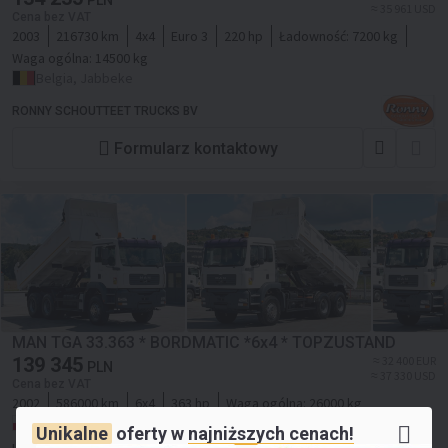
PLN
≈ 35 961 USD
Cena bez VAT
2003
216730 km
4x4
Euro 3
220 hp
Ładowność:
7200 kg
Waga ogólna:
14500 kg
Belgia, Jabbeke
RONNY SCHOUTTEET TRUCKS BV
Formularz kontaktowy
MAN TGA 33.363 * BORDMATIC *6x4 * TOPZUSTAND
139 345
≈ 32 400 EUR
PLN
≈ 37 330 USD
Cena bez VAT
2002
586000 km
6x4
363 hp
Waga ogólna:
26000 kg
Polska, Nowy Sącz
Unikalne
oferty w
najniższych cenach!