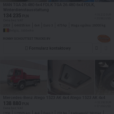
MAN TGA 26.480 6x4 FDLK TGA 26.480 6x4 FDLK,
Winterdienstausstattung
134 235
≈ 31 212 EUR
PLN
≈ 35 961 USD
Cena bez VAT
2003
644395 km
6x4
Euro 3
479 hp
Waga ogólna:
26000 kg
Belgia, Jabbeke
RONNY SCHOUTTEET TRUCKS BV
Formularz kontaktowy
Mercedes-Benz Atego 1523 AK 4x4 Atego 1523 AK 4x4
138 880
≈ 32 292 EUR
PLN
≈ 37 206 USD
Cena bez VAT
1998
129505 km
4x4
Euro 2
231 hp
Ładowność:
5610 kg