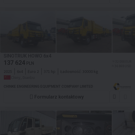
SINOTRUK HOWO 6x4
137 624
≈ 32 000 EUR
PLN
≈ 36 869 USD
2025
6x4
Euro 2
371 hp
Ładowność:
30000 kg
Chiny, Dianbu
CHINKE ENGINEERING EQUIPMENT COMPANY LIMITED
Formularz kontaktowy