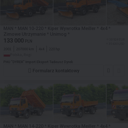
MAN * MAN 10-220 * Kiper Wywrotka Meiller * 4x4 *
Zimowe Utrzymanie * Unimog *
133 000
≈ 30 924 EUR
PLN
≈ 35 630 USD
2001
207000 km
4x4
220 hp
Polska, Rogi
PHU "DYREK" Import Eksport Tadeusz Dyrek
Formularz kontaktowy
MAN * MAN 14-220 * Kiper Wywrotka Meiller * 4x4 *