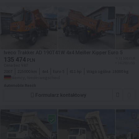
Iveco Trakker AD 190T41W 4x4 Meiller Kipper Euro 5
135 474
≈ 31 500 EUR
PLN
≈ 36 293 USD
Cena bez VAT
2007
225000 km
4x4
Euro 5
411 hp
Waga ogólna:
18000 kg
Niemcy, Niederwegscheid
Automobile Resch
Formularz kontaktowy