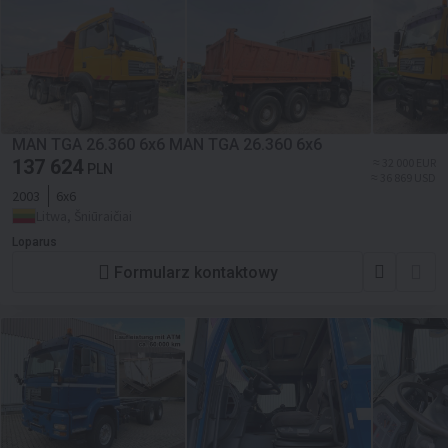
MAN TGA 26.360 6x6 MAN TGA 26.360 6x6
137 624
≈ 32 000 EUR
PLN
≈ 36 869 USD
2003
6x6
Litwa, Šniūraičiai
Loparus
Formularz kontaktowy