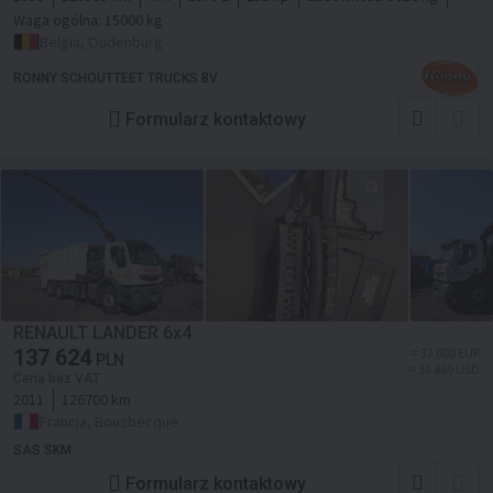
Waga ogólna:
15000 kg
Belgia, Oudenburg
RONNY SCHOUTTEET TRUCKS BV
Formularz kontaktowy
RENAULT LANDER 6x4
137 624
≈ 32 000 EUR
PLN
≈ 36 869 USD
Cena bez VAT
2011
126700 km
Francja, Bousbecque
SAS SKM
Formularz kontaktowy