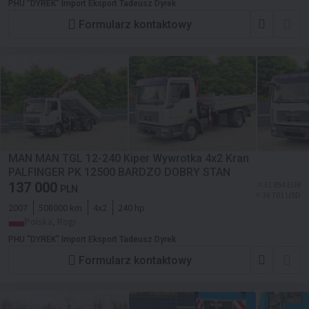
PHU "DYREK" Import Eksport Tadeusz Dyrek
Formularz kontaktowy
MAN MAN TGL 12-240 Kiper Wywrotka 4x2 Kran
PALFINGER PK 12500 BARDZO DOBRY STAN
137 000
≈ 31 854 EUR
PLN
≈ 36 701 USD
2007
508000 km
4x2
240 hp
Polska, Rogi
PHU "DYREK" Import Eksport Tadeusz Dyrek
Formularz kontaktowy