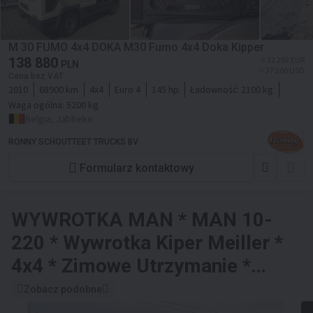
M 30 FUMO 4x4 DOKA M30 Fumo 4x4 Doka Kipper
138 880
≈ 32 292 EUR
PLN
≈ 37 206 USD
Cena bez VAT
2010
68900 km
4x4
Euro 4
145 hp
Ładowność:
2100 kg
Waga ogólna:
5200 kg
Belgia, Jabbeke
RONNY SCHOUTTEET TRUCKS BV
Formularz kontaktowy
WYWROTKA
MAN * MAN 10-
220 * Wywrotka Kiper Meiller *
4x4 * Zimowe Utrzymanie *
Unimog *
Zobacz podobne