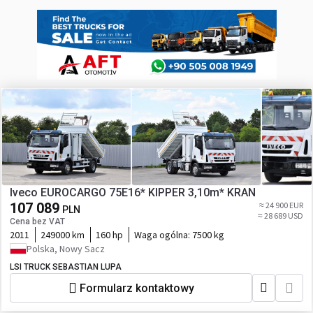
Iveco EUROCARGO 75E16* KIPPER 3,10m* KRAN
107 089
≈ 24 900 EUR
PLN
≈ 28 689 USD
Cena bez VAT
2011
249000 km
160 hp
Waga ogólna:
7500 kg
Polska, Nowy Sacz
LSI TRUCK SEBASTIAN LUPA
Formularz kontaktowy