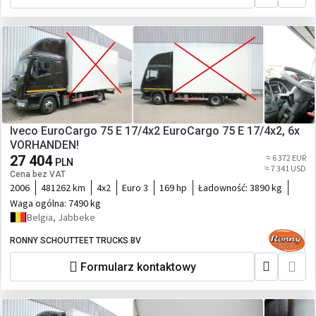
Iveco EuroCargo 75 E 17/4x2 EuroCargo 75 E 17/4x2, 6x
VORHANDEN!
27 404
≈ 6 372 EUR
PLN
≈ 7 341 USD
Cena bez VAT
2006
481262 km
4x2
Euro 3
169 hp
Ładowność:
3890 kg
Waga ogólna:
7490 kg
Belgia, Jabbeke
RONNY SCHOUTTEET TRUCKS BV
Formularz kontaktowy