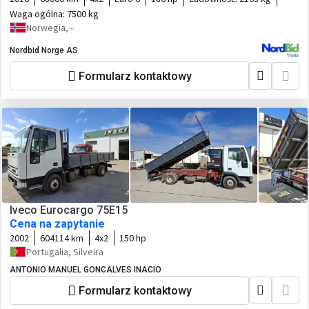
Waga ogólna:
7500 kg
Norwegia, -
Nordbid Norge AS
Formularz kontaktowy
Iveco Eurocargo 75E15
Cena na zapytanie
2002
604114 km
4x2
150 hp
Portugalia, Silveira
ANTONIO MANUEL GONCALVES INACIO
Formularz kontaktowy