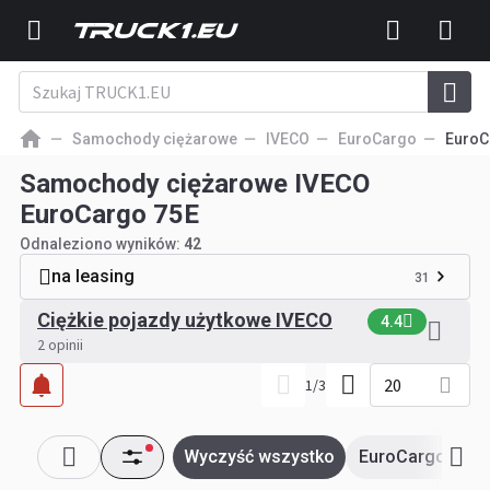
Samochody ciężarowe
IVECO
EuroCargo
EuroC
Samochody ciężarowe IVECO
EuroCargo 75E
Odnaleziono wyników:
42
na leasing
31
Ciężkie pojazdy użytkowe IVECO
4.4
2 opinii
20
1
/
3
Wyczyść wszystko
EuroCargo 75E