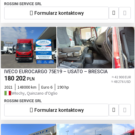
ROSSINI SERVICE SRL
Formularz kontaktowy
IVECO EUROCARGO 75E19 – USATO – BRESCIA
180 202
≈ 41 900 EUR
PLN
≈ 48 276 USD
2021
148000 km
Euro 6
190 hp
Włochy, Quinzano d'Oglio
ROSSINI SERVICE SRL
Formularz kontaktowy