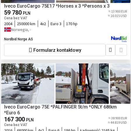
Iveco EuroCargo 75E17 *Horses x 3 *Persons x 3
59 780
≈ 13 900 EUR
PLN
≈ 16 015 USD
Cena bez VAT
2004
250000 km
4x2
Euro 3
170 hp
Norwegia, -
Nordbid Norge AS
Formularz kontaktowy
Iveco EuroCargo 75E *PALFINGER 5t/m *ONLY 68tkm
*Euro 6
167 300
≈ 38 900 EUR
PLN
≈ 44 819 USD
Cena bez VAT
2016
68000 km
4x2
Euro 6
186 hp
Ładowność:
2165 kg