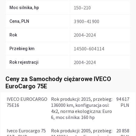
150–210
Moc silnika, hp
3 900–41 900
Cena, PLN
2004–2024
Rok
14 500–604 114
Przebieg km
2004–2024
Rok rejestracji
Ceny za Samochody ciężarowe IVECO
EuroCargo 75E
IVECO EUROCARGO
rok produkcji: 2015, przebieg:
94 617
75E16
136000 km, konfiguracja osi:
PLN
4x2, norma ekologiczna: Euro
6, moc silnika: 160 hp
Iveco Eurocargo 75
rok produkcji: 2005, przebieg:
20 858