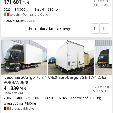
171 601
≈ 39 900 EUR
PLN
≈ 45 971 USD
2021
148000 km
Euro 6
190 hp
Włochy, Quinzano d'Oglio
ROSSINI SERVICE SRL
Formularz kontaktowy
Iveco EuroCargo 75 E 17/4x2 EuroCargo 75 E 17/4,2, 6x
VORHANDEN!
41 339
≈ 9 612 EUR
PLN
≈ 11 074 USD
Cena bez VAT
2006
548000 km
4x2
Euro 3
169 hp
Ładowność:
3110 kg
Waga ogólna:
7490 kg
Belgia, Jabbeke