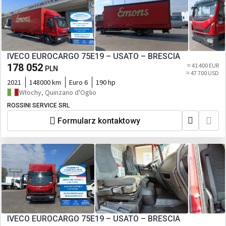
IVECO EUROCARGO 75E19 – USATO – BRESCIA
178 052
≈ 41 400 EUR
PLN
≈ 47 700 USD
2021
148000 km
Euro 6
190 hp
Włochy, Quinzano d'Oglio
ROSSINI SERVICE SRL
Formularz kontaktowy
IVECO EUROCARGO 75E19 – USATO – BRESCIA