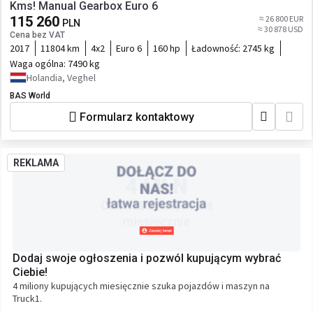
Kms! Manual Gearbox Euro 6
115 260
≈ 26 800 EUR
PLN
≈ 30 878 USD
Cena bez VAT
2017
11804 km
4x2
Euro 6
160 hp
Ładowność:
2745 kg
Waga ogólna:
7490 kg
Holandia, Veghel
BAS World
Formularz kontaktowy
REKLAMA
Dodaj swoje ogłoszenia i pozwól kupującym wybrać
Ciebie!
4 miliony kupujących miesięcznie szuka pojazdów i maszyn na
Truck1.