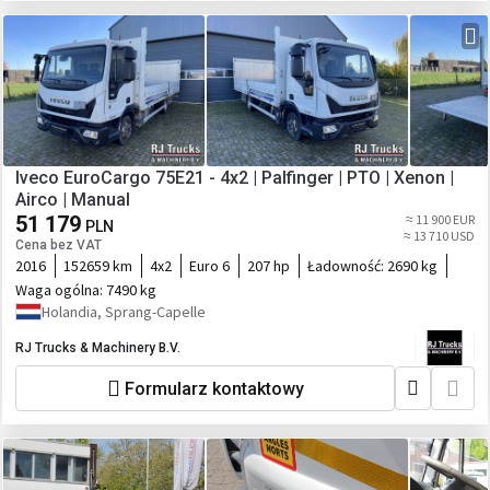
Iveco EuroCargo 75E21 - 4x2 | Palfinger | PTO | Xenon |
Airco | Manual
51 179
≈ 11 900 EUR
PLN
≈ 13 710 USD
Cena bez VAT
2016
152659 km
4x2
Euro 6
207 hp
Ładowność:
2690 kg
Waga ogólna:
7490 kg
Holandia, Sprang-Capelle
RJ Trucks & Machinery B.V.
Formularz kontaktowy