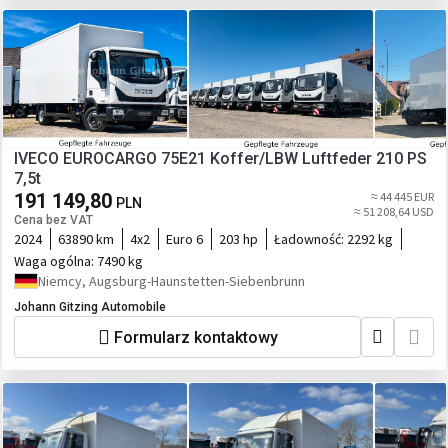
IVECO EUROCARGO 75E21 Koffer/LBW Luftfeder 210 PS
7,5t
191 149,80
≈ 44 445 EUR
PLN
≈ 51 208,64 USD
Cena bez VAT
2024
63890 km
4x2
Euro 6
203 hp
Ładowność:
2292 kg
Waga ogólna:
7490 kg
Niemcy, Augsburg-Haunstetten-Siebenbrunn
Johann Gitzing Automobile
Formularz kontaktowy