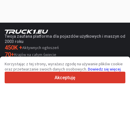
Twoja zaufana platforma dla pojazdów użytkowych i maszyn od
2003 roku
450K +
Aktywnych ogłoszeń
70+
Krajów na całym świecie
36
Obsługiwanych języków
Korzystając z tej strony, wyrażasz zgodę na używanie plików cookie
oraz przetwarzanie swoich danych osobowych.
Dowiedz się więcej
4.7/5
Trustpilot
Akceptuję
Sprzedawcom
Usługi promocyjne
Cennik płatnych usług serwisu
Kontakt