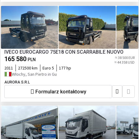
IVECO EUROCARGO 75E18 CON SCARRABILE NUOVO
165 580
≈ 38 500 EUR
PLN
≈ 44 358 USD
2011
272500 km
Euro 5
177 hp
Włochy, San Pietro in Gu
AURORA S.R.L
Formularz kontaktowy