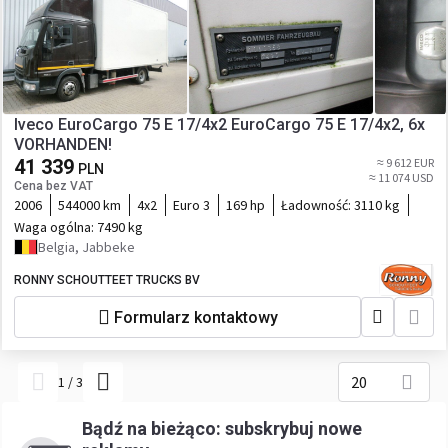
Iveco EuroCargo 75 E 17/4x2 EuroCargo 75 E 17/4x2, 6x
VORHANDEN!
41 339
≈ 9 612 EUR
PLN
≈ 11 074 USD
Cena bez VAT
2006
544000 km
4x2
Euro 3
169 hp
Ładowność:
3110 kg
Waga ogólna:
7490 kg
Belgia, Jabbeke
RONNY SCHOUTTEET TRUCKS BV
Formularz kontaktowy
20
1
/
3
Bądź na bieżąco: subskrybuj nowe