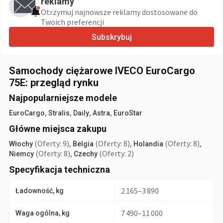
reklamy
Otrzymuj najnowsze reklamy dostosowane do
Twoich preferencji
Subskrybuj
Samochody ciężarowe IVECO EuroCargo
75E: przegląd rynku
Najpopularniejsze modele
,
,
,
,
EuroCargo
Stralis
Daily
Astra
EuroStar
Główne miejsca zakupu
(Oferty: 9)
,
(Oferty: 8)
,
(Oferty: 8)
,
Włochy
Belgia
Holandia
(Oferty: 8)
,
(Oferty: 2)
Niemcy
Czechy
Specyfikacja techniczna
2 165–3 890
Ładowność, kg
7 490–11 000
Waga ogólna, kg