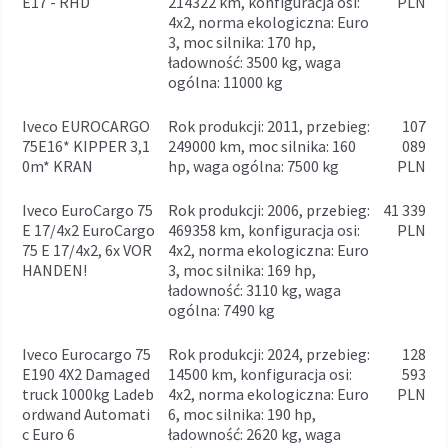
E17 - RHD
214322 km, konfiguracja osi:
PLN
4x2, norma ekologiczna: Euro
3, moc silnika: 170 hp,
ładowność: 3500 kg, waga
ogólna: 11000 kg
Iveco EUROCARGO
rok produkcji: 2011, przebieg:
107
75E16* KIPPER 3,1
249000 km, moc silnika: 160
089
0m* KRAN
hp, waga ogólna: 7500 kg
PLN
Iveco EuroCargo 75
rok produkcji: 2006, przebieg:
41 339
E 17/4x2 EuroCargo
469358 km, konfiguracja osi:
PLN
75 E 17/4x2, 6x VOR
4x2, norma ekologiczna: Euro
HANDEN!
3, moc silnika: 169 hp,
ładowność: 3110 kg, waga
ogólna: 7490 kg
Iveco Eurocargo 75
rok produkcji: 2024, przebieg:
128
E190 4X2 Damaged
14500 km, konfiguracja osi:
593
truck 1000kg Ladeb
4x2, norma ekologiczna: Euro
PLN
ordwand Automati
6, moc silnika: 190 hp,
c Euro 6
ładowność: 2620 kg, waga