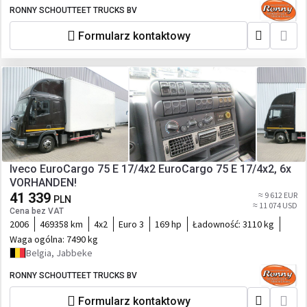
RONNY SCHOUTTEET TRUCKS BV
Formularz kontaktowy
Iveco EuroCargo 75 E 17/4x2 EuroCargo 75 E 17/4x2, 6x
VORHANDEN!
41 339
≈ 9 612 EUR
PLN
≈ 11 074 USD
Cena bez VAT
2006
469358 km
4x2
Euro 3
169 hp
Ładowność:
3110 kg
Waga ogólna:
7490 kg
Belgia, Jabbeke
RONNY SCHOUTTEET TRUCKS BV
Formularz kontaktowy