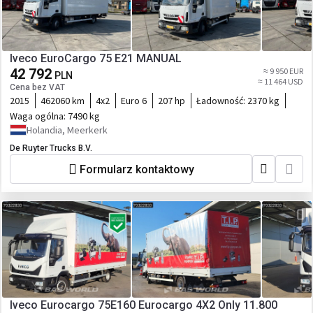
Iveco EuroCargo 75 E21 MANUAL
42 792
≈ 9 950 EUR
PLN
≈ 11 464 USD
Cena bez VAT
2015
462060 km
4x2
Euro 6
207 hp
Ładowność:
2370 kg
Waga ogólna:
7490 kg
Holandia, Meerkerk
De Ruyter Trucks B.V.
Formularz kontaktowy
Iveco Eurocargo 75E160 Eurocargo 4X2 Only 11.800