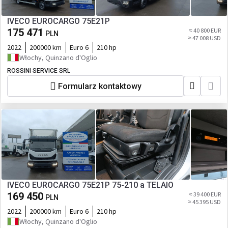
IVECO EUROCARGO 75E21P
175 471
≈ 40 800 EUR
PLN
≈ 47 008 USD
2022
200000 km
Euro 6
210 hp
Włochy, Quinzano d'Oglio
ROSSINI SERVICE SRL
Formularz kontaktowy
IVECO EUROCARGO 75E21P 75-210 a TELAIO
169 450
≈ 39 400 EUR
PLN
≈ 45 395 USD
2022
200000 km
Euro 6
210 hp
Włochy, Quinzano d'Oglio