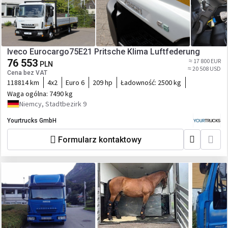
Iveco Eurocargo75E21 Pritsche Klima Luftfederung
76 553
≈ 17 800 EUR
PLN
≈ 20 508 USD
Cena bez VAT
118814 km
4x2
Euro 6
209 hp
Ładowność:
2500 kg
Waga ogólna:
7490 kg
Niemcy, Stadtbezirk 9
Yourtrucks GmbH
Formularz kontaktowy