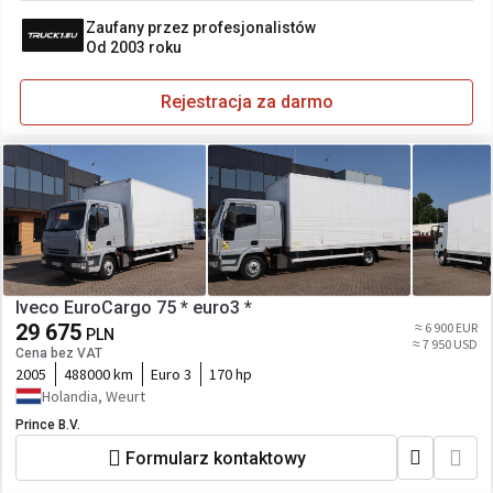
Zaufany przez profesjonalistów
Od 2003 roku
Rejestracja za darmo
Iveco EuroCargo 75 * euro3 *
29 675
≈ 6 900 EUR
PLN
≈ 7 950 USD
Cena bez VAT
2005
488000 km
Euro 3
170 hp
Holandia, Weurt
Prince B.V.
Formularz kontaktowy