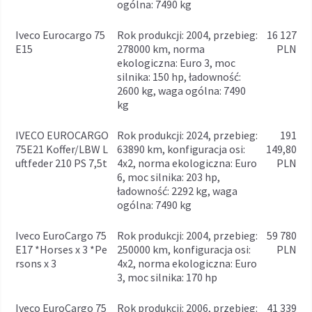
ogólna: 7490 kg
Iveco Eurocargo 75
rok produkcji: 2004, przebieg:
16 127
E15
278000 km, norma
PLN
ekologiczna: Euro 3, moc
silnika: 150 hp, ładowność:
2600 kg, waga ogólna: 7490
kg
IVECO EUROCARGO
rok produkcji: 2024, przebieg:
191
75E21 Koffer/LBW L
63890 km, konfiguracja osi:
149,80
uftfeder 210 PS 7,5t
4x2, norma ekologiczna: Euro
PLN
6, moc silnika: 203 hp,
ładowność: 2292 kg, waga
ogólna: 7490 kg
Iveco EuroCargo 75
rok produkcji: 2004, przebieg:
59 780
E17 *Horses x 3 *Pe
250000 km, konfiguracja osi:
PLN
rsons x 3
4x2, norma ekologiczna: Euro
3, moc silnika: 170 hp
Iveco EuroCargo 75
rok produkcji: 2006, przebieg:
41 339