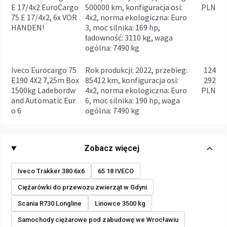
E 17/4x2 EuroCargo
500000 km, konfiguracja osi:
PLN
75 E 17/4x2, 6x VOR
4x2, norma ekologiczna: Euro
HANDEN!
3, moc silnika: 169 hp,
ładowność: 3110 kg, waga
ogólna: 7490 kg
Iveco Eurocargo 75
rok produkcji: 2022, przebieg:
124
E190 4X2 7,25m Box
85412 km, konfiguracja osi:
292
1500kg Ladebordw
4x2, norma ekologiczna: Euro
PLN
and Automatic Eur
6, moc silnika: 190 hp, waga
o 6
ogólna: 7490 kg
Zobacz więcej
Iveco Trakker 380 6x6
65 18 IVECO
Ciężarówki do przewozu zwierząt w Gdyni
Scania R730 Longline
Linowce 3500 kg
Samochody ciężarowe pod zabudowę we Wrocławiu