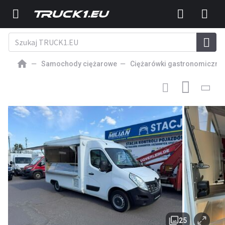
Samochody ciężarowe
Ciężarówki gastronomiczne
125 000
PLN
CIĘŻARÓWKA GASTRONOMICZNA
Renault Master
Autosklep wędlin Gastronomiczna food truck foodtruck
sklep Borco2015
25