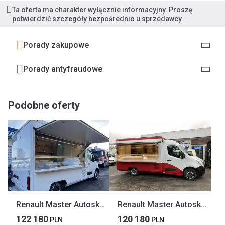
Ta oferta ma charakter wyłącznie informacyjny. Proszę
potwierdzić szczegóły bezpośrednio u sprzedawcy.
Porady zakupowe
Porady antyfraudowe
Podobne oferty
Renault Master Autosklep wędlin Gastronomiczny Food Truck Foodtruck Sklep Borco 201
Renault Master Autosklep sklep Bar Gastronomiczny Food Truck Foodtruck Borco 2017
122 180
120 180
PLN
PLN