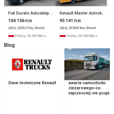
Fiat Ducato Autosklep wędlin Gastronomiczny Food Truck Foodtruck Sklep Borco TOP
Renault Master Autosklep wędlin-pieczy Gastronomiczna food truck foodtruck sklep 20
104 156
95 141
PLN
PLN
2010, 235527 km, Diesel
2014, 257635 km, Diesel
Polska, 56-300 Milicz
Polska, 56-300 Milicz
Blog
Dane techniczne Renault
awaria-samochodu-
ciezarowego-co-
najczesciej-sie-psuje