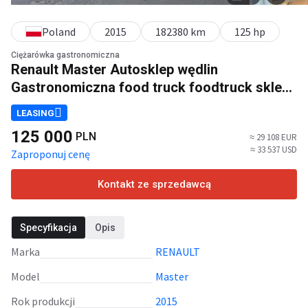
Poland
2015
182380 km
125 hp
Ciężarówka gastronomiczna
Renault Master Autosklep wędlin
Gastronomiczna food truck foodtruck sklep
Borco2015
LEASING
125 000
PLN
≈ 29 108 EUR
≈ 33 537 USD
Zaproponuj cenę
Kontakt ze sprzedawcą
Specyfikacja
Opis
Marka
RENAULT
Model
Master
Rok produkcji
2015