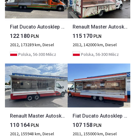
Fiat Ducato Autosklep Klima wędli Gastronomiczna food truck foodtruck Borco TOP
Renault Master Autosklep wędlin Gastronomiczny Food Truck Foodtruck 140tkm sklep 20
122 180
115 170
PLN
PLN
2012, 173289 km, Diesel
2012, 142000 km, Diesel
Polska, 56-300 Milicz
Polska, 56-300 Milicz
Renault Master Autosklep wędlin Gastronomiczny Food Truck Foodtruck Sklep Borco Kli
Fiat Ducato Autosklep wędlin Gastronomiczna food truck foodtruck sklep Borco 20
110 164
107 158
PLN
PLN
2012, 155948 km, Diesel
2011, 155000 km, Diesel