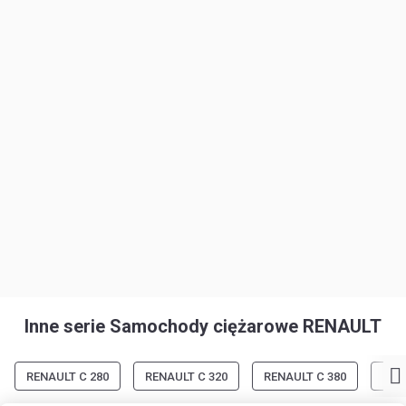
Inne serie Samochody ciężarowe RENAULT
RENAULT C 280
RENAULT C 320
RENAULT C 380
REN