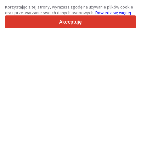
Korzystając z tej strony, wyrażasz zgodę na używanie plików cookie
oraz przetwarzanie swoich danych osobowych.
Dowiedz się więcej
Twoja zaufana platforma dla pojazdów użytkowych i maszyn od
Akceptuję
2003 roku
450K +
Aktywnych ogłoszeń
70+
Krajów na całym świecie
Skontaktuj
36
Obsługiwanych języków
4.7/5
Trustpilot
Sprzedawcom
Usługi promocyjne
Cennik płatnych usług serwisu
Kontakt
Kupującym
Opinie o markach