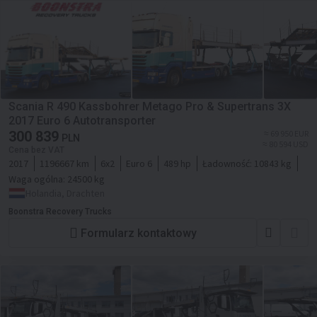
Scania R 490 Kassbohrer Metago Pro & Supertrans 3X
2017 Euro 6 Autotransporter
300 839
≈ 69 950 EUR
PLN
≈ 80 594 USD
Cena bez VAT
2017
1196667 km
6x2
Euro 6
489 hp
Ładowność:
10843 kg
Waga ogólna:
24500 kg
Holandia, Drachten
Boonstra Recovery Trucks
Formularz kontaktowy