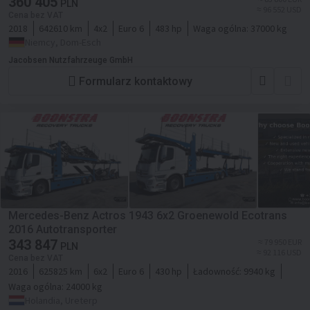
360 405
PLN
≈ 96 552 USD
Cena bez VAT
2018
642610 km
4x2
Euro 6
483 hp
Waga ogólna:
37000 kg
Niemcy, Dom-Esch
Jacobsen Nutzfahrzeuge GmbH
Formularz kontaktowy
Mercedes-Benz Actros 1943 6x2 Groenewold Ecotrans
2016 Autotransporter
343 847
≈ 79 950 EUR
PLN
≈ 92 116 USD
Cena bez VAT
2016
625825 km
6x2
Euro 6
430 hp
Ładowność:
9940 kg
Waga ogólna:
24000 kg
Holandia, Ureterp