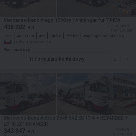
Mercedes-Benz Atego 1530 mit Anhänger für 7 PKW
438 202
≈ 101 889 EUR
PLN
≈ 117 394 USD
2022
48000 km
4x2
Euro 6
295 hp
Waga ogólna:
15000 kg
Czechy, Třebestovice
Primatruck s.r.o.
Formularz kontaktowy
Mercedes-Benz Actros 2548 6X2 EURO 6 + RETARDER +
LOHR 2018 HANGER
343 847
≈ 79 950 EUR
PLN
≈ 92 116 USD