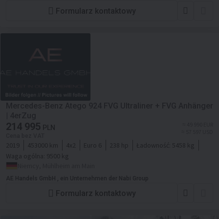
Formularz kontaktowy
Mercedes-Benz Atego 924 FVG Ultraliner + FVG Anhänger
| 4erZug
214 995
≈ 49 990 EUR
PLN
≈ 57 597 USD
Cena bez VAT
2019
453000 km
4x2
Euro 6
238 hp
Ładowność:
5458 kg
Waga ogólna:
9500 kg
Niemcy, Mühlheim am Main
AE Handels GmbH , ein Unternehmen der Nabi Group
Formularz kontaktowy