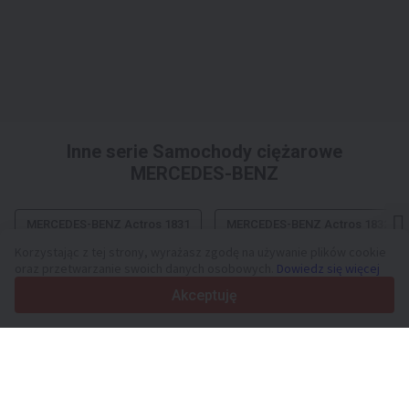
Inne serie Samochody ciężarowe
MERCEDES-BENZ
MERCEDES-BENZ Actros 1831
MERCEDES-BENZ Actros 1832
Korzystając z tej strony, wyrażasz zgodę na używanie plików cookie
oraz przetwarzanie swoich danych osobowych.
Dowiedz się więcej
Akceptuję
Twoja zaufana platforma dla pojazdów użytkowych i maszyn od
2003 roku
450K +
Aktywnych ogłoszeń
70+
Krajów na całym świecie
36
Obsługiwanych języków