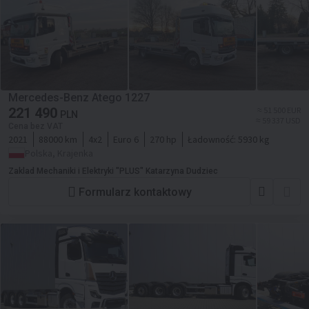
Mercedes-Benz Atego 1227
221 490
≈ 51 500 EUR
PLN
≈ 59 337 USD
Cena bez VAT
2021
88000 km
4x2
Euro 6
270 hp
Ładowność:
5930 kg
Polska, Krajenka
Zaklad Mechaniki i Elektryki "PLUS" Katarzyna Dudziec
Formularz kontaktowy