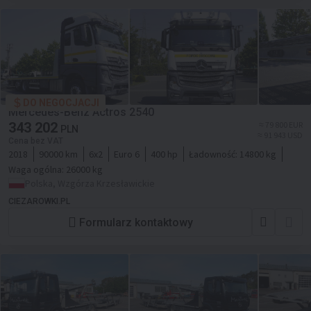
DO NEGOCJACJI
Mercedes-Benz Actros 2540
343 202
≈ 79 800 EUR
PLN
≈ 91 943 USD
Cena bez VAT
2018
90000 km
6x2
Euro 6
400 hp
Ładowność:
14800 kg
Waga ogólna:
26000 kg
Polska, Wzgórza Krzesławickie
CIEZAROWKI.PL
Formularz kontaktowy