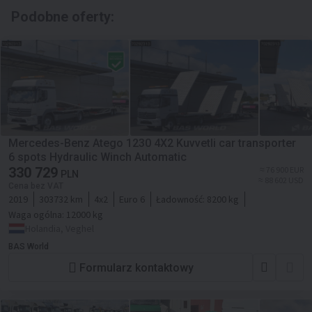
Podobne oferty:
Mercedes-Benz Atego 1230 4X2 Kuvvetli car transporter
6 spots Hydraulic Winch Automatic
330 729
≈ 76 900 EUR
PLN
≈ 88 602 USD
Cena bez VAT
2019
303732 km
4x2
Euro 6
Ładowność:
8200 kg
Waga ogólna:
12000 kg
Holandia, Veghel
BAS World
Formularz kontaktowy