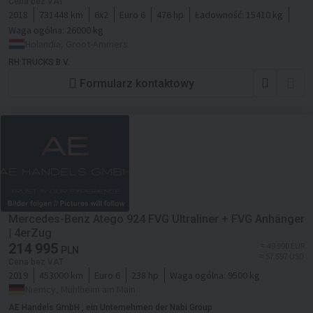
Cena bez VAT
2018
731448 km
6x2
Euro 6
476 hp
Ładowność:
15410 kg
Waga ogólna:
26000 kg
Holandia, Groot-Ammers
RH TRUCKS B.V.
Formularz kontaktowy
Mercedes-Benz Atego 924 FVG Ultraliner + FVG Anhänger
| 4erZug
214 995
≈ 49 990 EUR
PLN
≈ 57 597 USD
Cena bez VAT
2019
453000 km
Euro 6
238 hp
Waga ogólna:
9500 kg
Niemcy, Mühlheim am Main
AE Handels GmbH , ein Unternehmen der Nabi Group