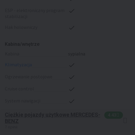
ESP - elektroniczny program
stabilizacji
hak holowniczy
Kabina/wnętrze
kabina
sypialna
klimatyzacja
ogrzewanie postojowe
cruise control
system nawigacji
Ciężkie pojazdy użytkowe MERCEDES-
4.43
BENZ
7 opinii