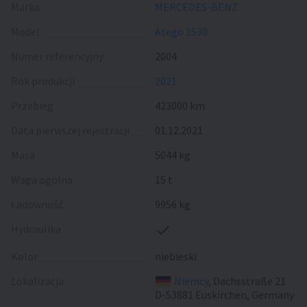
Marka
MERCEDES-BENZ
Model
Atego 1530
Numer referencyjny
2004
Rok produkcji
2021
Przebieg
423000 km
Data pierwszej rejestracji
01.12.2021
Masa
5044 kg
Waga ogólna
15 t
Ładowność
9956 kg
Hydraulika
Kolor
niebieski
Lokalizacja
Niemcy
, Dachsstraße 21
D-53881 Euskirchen, Germany