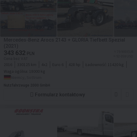
Mercedes-Benz Arocs 2143 + GLORIA Tiefbett Spezial
(2021)
343 632
≈ 79 900 EUR
PLN
≈ 92 059 USD
Cena bez VAT
2016
330125 km
4x2
Euro 6
428 hp
Ładowność:
11420 kg
Waga ogólna:
18000 kg
Niemcy, Sottrum
Nutzfahrzeuge 2000 GmbH
Formularz kontaktowy