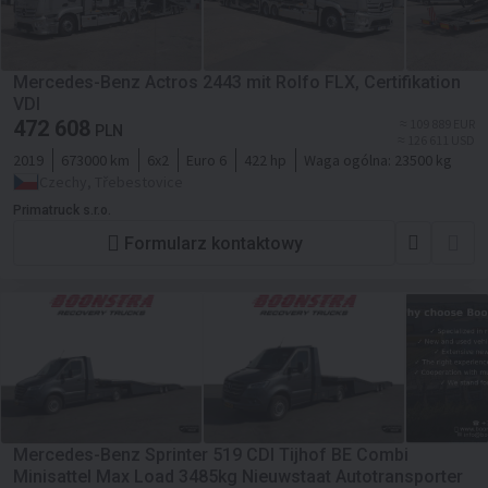
Mercedes-Benz Actros 2443 mit Rolfo FLX, Certifikation
VDI
472 608
≈ 109 889 EUR
PLN
≈ 126 611 USD
2019
673000 km
6x2
Euro 6
422 hp
Waga ogólna:
23500 kg
Czechy, Třebestovice
Primatruck s.r.o.
Formularz kontaktowy
Mercedes-Benz Sprinter 519 CDI Tijhof BE Combi
Minisattel Max Load 3485kg Nieuwstaat Autotransporter