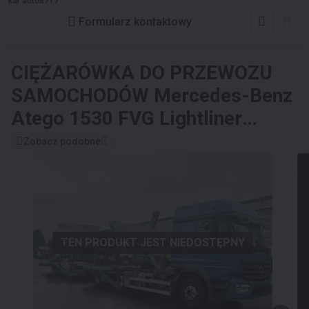
kar auto8717
Formularz kontaktowy
CIĘŻARÓWKA DO PRZEWOZU
SAMOCHODÓW
Mercedes-Benz
Atego 1530 FVG Lightliner
2021/2017, VDI, 5x
Zobacz podobne
TEN PRODUKT JEST NIEDOSTĘPNY