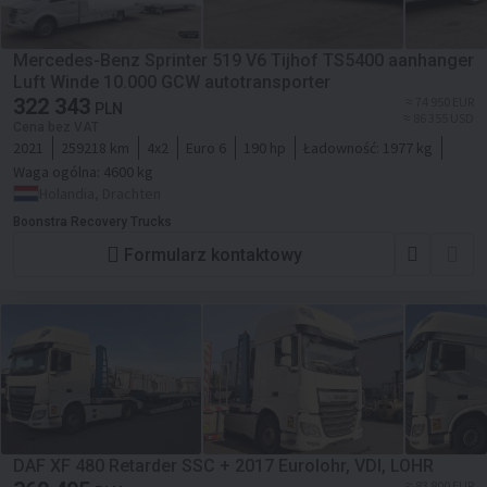
Mercedes-Benz Sprinter 519 V6 Tijhof TS5400 aanhanger
Luft Winde 10.000 GCW autotransporter
322 343
≈ 74 950 EUR
PLN
≈ 86 355 USD
Cena bez VAT
2021
259218 km
4x2
Euro 6
190 hp
Ładowność:
1977 kg
Waga ogólna:
4600 kg
Holandia, Drachten
Boonstra Recovery Trucks
Formularz kontaktowy
DAF XF 480 Retarder SSC + 2017 Eurolohr, VDI, LOHR
≈ 83 800 EUR