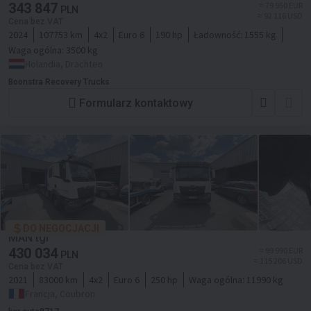
343 847
≈ 79 950 EUR
PLN
≈ 92 116 USD
Cena bez VAT
2024
107753 km
4x2
Euro 6
190 hp
Ładowność:
1555 kg
Waga ogólna:
3500 kg
Holandia, Drachten
Boonstra Recovery Trucks
Formularz kontaktowy
DO NEGOCJACJI
MAN tgl
430 034
≈ 99 990 EUR
PLN
≈ 115 206 USD
Cena bez VAT
2021
83000 km
4x2
Euro 6
250 hp
Waga ogólna:
11990 kg
Francja, Coubron