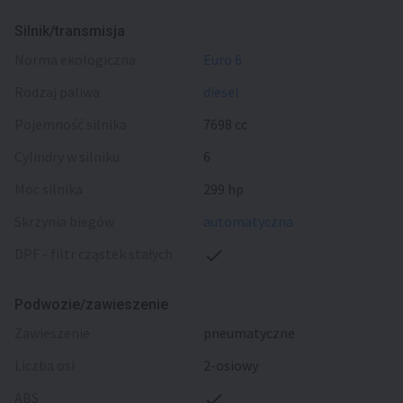
Silnik/transmisja
norma ekologiczna
Euro 6
rodzaj paliwa
diesel
pojemność silnika
7698 cc
cylindry w silniku
6
moc silnika
299 hp
skrzynia biegów
automatyczna
DPF - filtr cząstek stałych
Podwozie/zawieszenie
zawieszenie
pneumatyczne
liczba osi
2-osiowy
ABS