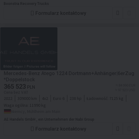
Boonstra Recovery Trucks
Formularz kontaktowy
Mercedes-Benz Atego 1224 Dortmann+Anhänger|6erZug
*Doppelstock
365 523
≈ 84 990 EUR
PLN
≈ 97 923 USD
Cena bez VAT
2022
309000 km
4x2
Euro 6
238 hp
Ładowność:
7125 kg
Waga ogólna:
11990 kg
Niemcy, Mühlheim am Main
AE Handels GmbH , ein Unternehmen der Nabi Group
Formularz kontaktowy