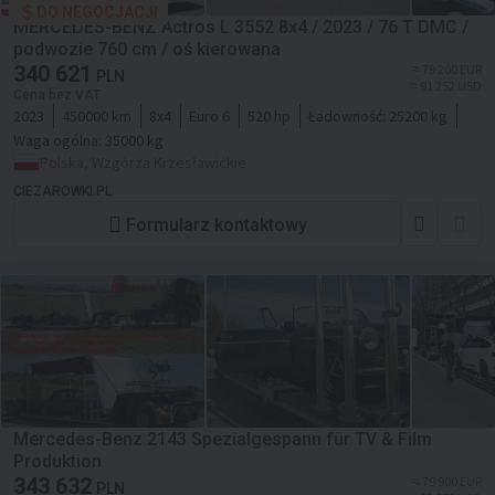
DO NEGOCJACJI
MERCEDES-BENZ Actros L 3552 8x4 / 2023 / 76 T DMC /
podwozie 760 cm / oś kierowana
340 621
≈ 79 200 EUR
PLN
≈ 91 252 USD
Cena bez VAT
2023
450000 km
8x4
Euro 6
520 hp
Ładowność:
25200 kg
Waga ogólna:
35000 kg
Polska, Wzgórza Krzesławickie
CIEZAROWKI.PL
Formularz kontaktowy
Mercedes-Benz 2143 Spezialgespann für TV & Film
Produktion
343 632
≈ 79 900 EUR
PLN