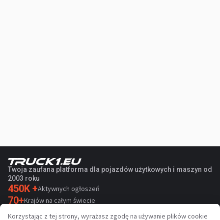
Twoja zaufana platforma dla pojazdów użytkowych i maszyn od
2003 roku
450K +
Aktywnych ogłoszeń
70+
Krajów na całym świecie
36
Obsługiwanych języków
Korzystając z tej strony, wyrażasz zgodę na używanie plików cookie