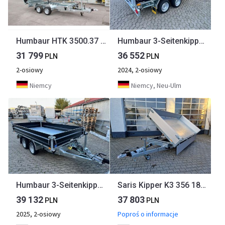
Humbaur HTK 3500.37 Stahl Dreiseitenkipper Neu Anhänger
Humbaur 3-Seitenkipper HTK 3500.31 Alu black edition , 3140 x 1750 x 350 mm, 3,5 to.
31 799
36 552
PLN
PLN
2-osiowy
2024, 2-osiowy
Niemcy
Niemcy, Neu-Ulm
Humbaur 3-Seitenkipper HTK 3500.31 Alu Parabel , 3140 x 1750 x 350 mm, 3,5 to.
Saris Kipper K3 356 184 3500 2 E 356x184x35cm Elektro Auffahrrampen Stützen 13" (L) 3500kg
39 132
37 803
PLN
PLN
2025, 2-osiowy
Poproś o informacje