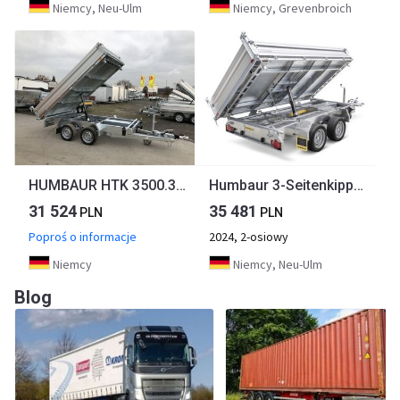
Niemcy, Neu-Ulm
Niemcy, Grevenbroich
HUMBAUR HTK 3500.31 Dreiseitenkipper
Humbaur 3-Seitenkipper HTK 3500.31 Alu, 3140 x 1750 x 350 mm, 3,5 to.
31 524
35 481
PLN
PLN
Poproś o informacje
2024, 2-osiowy
Niemcy
Niemcy, Neu-Ulm
Blog