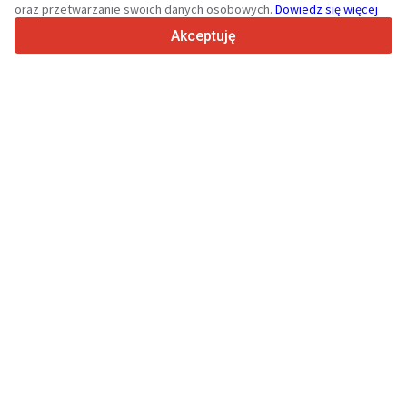
oraz przetwarzanie swoich danych osobowych.
Dowiedz się więcej
4.7/5
Trustpilot
Akceptuję
Sprzedawcom
Skontaktuj
Usługi promocyjne
Cennik płatnych usług serwisu
Kontakt
Kupującym
Opinie o markach
Dane techniczne
Targi
Leasing
Informacje
O Truck1