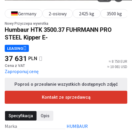
Germany
2-osiowy
2425 kg
3500 kg
Nowy Przyczepa wywrotka
Humbaur HTK 3500.37 FUHRMANN PRO
STEEL Kipper E-
LEASING
37 631
PLN
≈ 8 750 EUR
Cena z VAT
≈ 10 081 USD
Zaproponuj cenę
Poproś o przesłanie wszystkich dostępnych zdjęć
Kontakt ze sprzedawcą
Specyfikacja
Opis
Marka
HUMBAUR