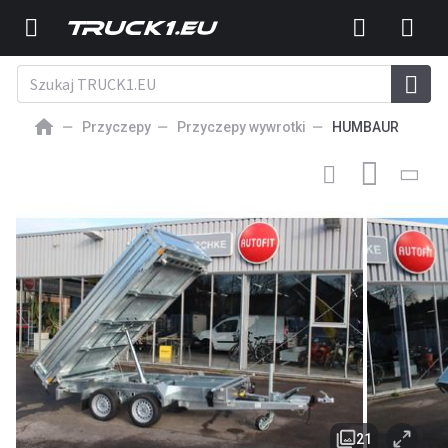
Przyczepy
Przyczepy wywrotki
HUMBAUR
37 631
PLN
NOWY PRZYCZEPA WYWROTKA
Humbaur HTK 3500.37
FUHRMANN PRO STEEL Kipper E-
21