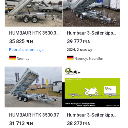
HUMBAUR HTK 3500.31 Rampen + Stützen Dreiseitenkipper
Humbaur 3-Seitenkipper HTK 3500.31 Alu, mit Laubgitteraufsatz
35 825
39 777
PLN
PLN
Poproś o informacje
2024, 2-osiowy
Niemcy
Niemcy, Neu-Ulm
HUMBAUR HTK 3500.37
Humbaur 3-Seitenkipper HTK 3500.31 Alu Parabel , 3140 x 1750 x 350 mm, 3,5 to.
31 713
38 272
PLN
PLN