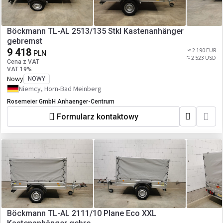
Böckmann TL-AL 2513/135 Stkl Kastenanhänger
gebremst
9 418
≈ 2 190 EUR
PLN
≈ 2 523 USD
Cena z VAT
VAT 19%
Nowy
NOWY
Niemcy, Horn-Bad Meinberg
Rosemeier GmbH Anhaenger-Centrum
Formularz kontaktowy
Böckmann TL-AL 2111/10 Plane Eco XXL