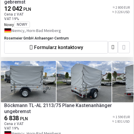
gebremst
12 042
≈ 2 800 EUR
PLN
≈ 3 226 USD
Cena z VAT
VAT 19%
Nowy
NOWY
Niemcy, Horn-Bad Meinberg
Rosemeier GmbH Anhaenger-Centrum
Formularz kontaktowy
Böckmann TL-AL 2113/75 Plane Kastenanhänger
ungebremst
6 838
≈ 1 590 EUR
PLN
≈ 1 831 USD
Cena z VAT
VAT 19%
Niemcy, Horn-Bad Meinberg