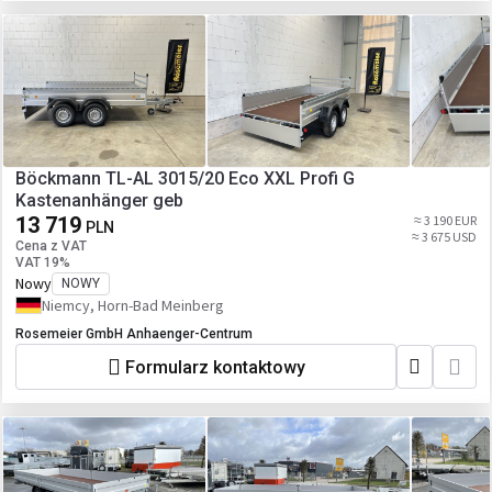
Böckmann TL-AL 3015/20 Eco XXL Profi G
Kastenanhänger geb
13 719
≈ 3 190 EUR
PLN
≈ 3 675 USD
Cena z VAT
VAT 19%
Nowy
NOWY
Niemcy, Horn-Bad Meinberg
Rosemeier GmbH Anhaenger-Centrum
Formularz kontaktowy