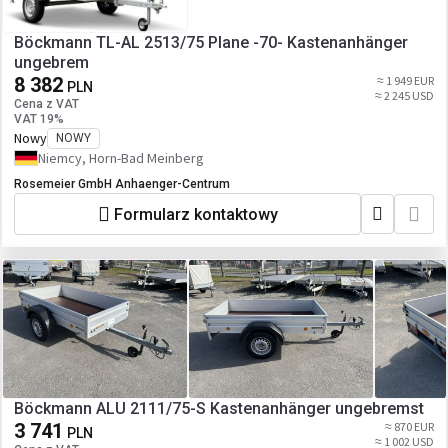
Böckmann TL-AL 2513/75 Plane -70- Kastenanhänger
ungebrem
8 382
≈ 1 949 EUR
PLN
≈ 2 245 USD
Cena z VAT
VAT 19%
Nowy
NOWY
Niemcy, Horn-Bad Meinberg
Rosemeier GmbH Anhaenger-Centrum
Formularz kontaktowy
Böckmann ALU 2111/75-S Kastenanhänger ungebremst
3 741
≈ 870 EUR
PLN
≈ 1 002 USD