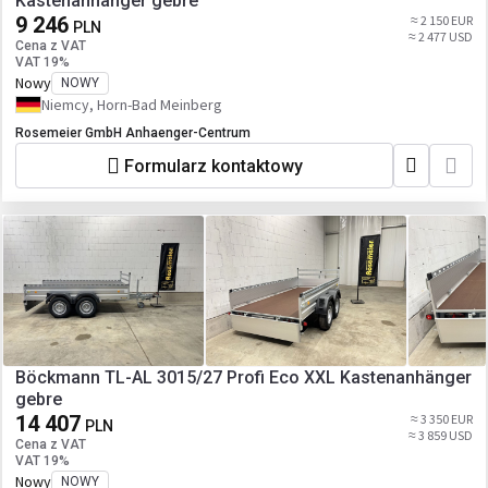
Kastenanhänger gebre
9 246
≈ 2 150 EUR
PLN
≈ 2 477 USD
Cena z VAT
VAT 19%
Nowy
NOWY
Niemcy, Horn-Bad Meinberg
Rosemeier GmbH Anhaenger-Centrum
Formularz kontaktowy
Böckmann TL-AL 3015/27 Profi Eco XXL Kastenanhänger
gebre
14 407
≈ 3 350 EUR
PLN
≈ 3 859 USD
Cena z VAT
VAT 19%
Nowy
NOWY