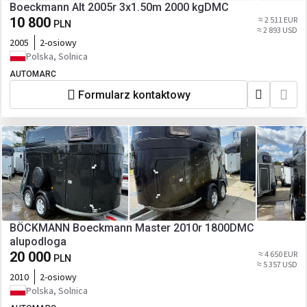
Boeckmann Alt 2005r 3x1.50m 2000 kgDMC
10 800
≈ 2 511 EUR
PLN
≈ 2 893 USD
2005
2-osiowy
Polska, Solnica
AUTOMARC
Formularz kontaktowy
BÖCKMANN Boeckmann Master 2010r 1800DMC
alupodloga
20 000
≈ 4 650 EUR
PLN
≈ 5 357 USD
2010
2-osiowy
Polska, Solnica