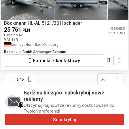
Böckmann HL-AL 5121/30 Hochlader
25 761
≈ 5 990 EUR
PLN
≈ 6 901 USD
Cena z VAT
VAT 19%
Niemcy, Horn-Bad Meinberg
Rosemeier GmbH Anhaenger-Centrum
Formularz kontaktowy
20
1
/
5
Bądź na bieżąco: subskrybuj nowe
reklamy
Otrzymuj najnowsze reklamy dostosowane do
Twoich preferencji
Subskrybuj