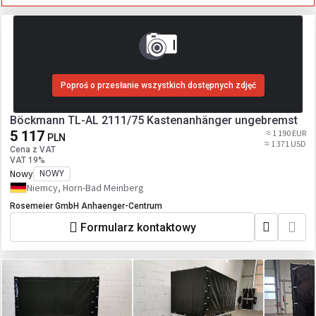
Poproś o przesłanie wszystkich dostępnych zdjęć
Böckmann TL-AL 2111/75 Kastenanhänger ungebremst
5 117
≈ 1 190 EUR
PLN
≈ 1 371 USD
Cena z VAT
VAT 19%
Nowy
NOWY
Niemcy, Horn-Bad Meinberg
Rosemeier GmbH Anhaenger-Centrum
Formularz kontaktowy