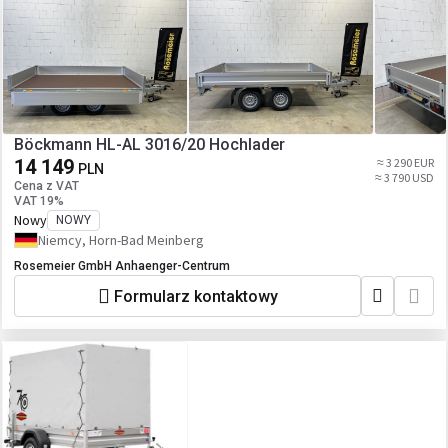
Böckmann HL-AL 3016/20 Hochlader
14 149
≈ 3 290 EUR
PLN
≈ 3 790 USD
Cena z VAT
VAT 19%
Nowy
NOWY
Niemcy, Horn-Bad Meinberg
Rosemeier GmbH Anhaenger-Centrum
Formularz kontaktowy