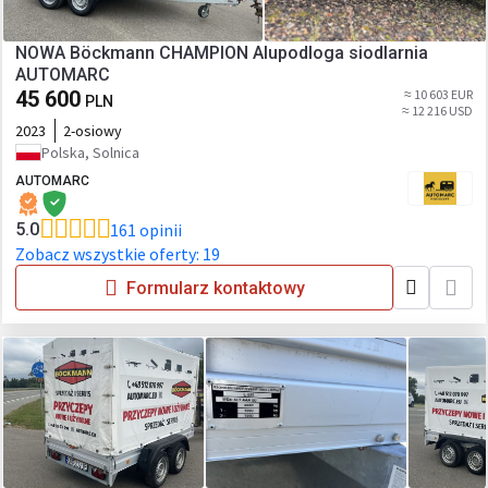
NOWA Böckmann CHAMPION Alupodloga siodlarnia
AUTOMARC
45 600
≈ 10 603 EUR
PLN
≈ 12 216 USD
2023
2-osiowy
Polska, Solnica
AUTOMARC
5.0
161 opinii
Zobacz wszystkie oferty: 19
Formularz kontaktowy