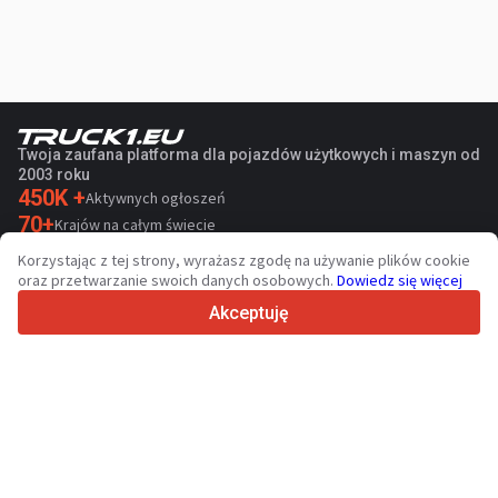
Twoja zaufana platforma dla pojazdów użytkowych i maszyn od
2003 roku
450K +
Aktywnych ogłoszeń
70+
Krajów na całym świecie
36
Obsługiwanych języków
Korzystając z tej strony, wyrażasz zgodę na używanie plików cookie
oraz przetwarzanie swoich danych osobowych.
Dowiedz się więcej
4.7/5
Trustpilot
Akceptuję
Sprzedawcom
Usługi promocyjne
Cennik płatnych usług serwisu
Kontakt