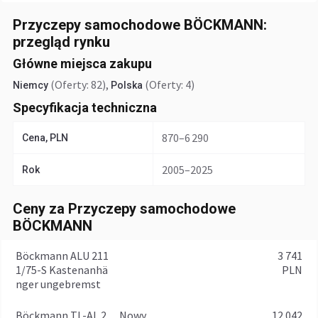
Przyczepy samochodowe BÖCKMANN:
przegląd rynku
Główne miejsca zakupu
(Oferty: 82)
,
(Oferty: 4)
Niemcy
Polska
Specyfikacja techniczna
870–6 290
Cena, PLN
2005–2025
Rok
Ceny za Przyczepy samochodowe
BÖCKMANN
Böckmann ALU 211
3 741
1/75-S Kastenanhä
PLN
nger ungebremst
Böckmann TL-AL 2
Nowy
12 042