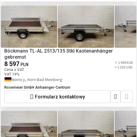
Böckmann TL-AL 2513/135 Stkl Kastenanhänger
gebremst
8 597
≈ 1 999 EUR
PLN
≈ 2 303 USD
Cena z VAT
VAT 19%
Niemcy, Horn-Bad Meinberg
Rosemeier GmbH Anhaenger-Centrum
Formularz kontaktowy