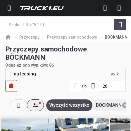
Przyczepy
Przyczepy samochodowe
BÖCKMANN
Przyczepy samochodowe
BÖCKMANN
Odnaleziono wyników:
86
na leasing
85
20
1
/
5
Wyczyść wszystko
BÖCKMANN