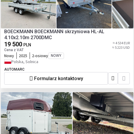
BOECKMANN BOECKMANN skrzyniowa HL-AL
4.10x2.10m 2700DMC
19 500
≈ 4 534 EUR
PLN
≈ 5 223 USD
Cena z VAT
Nowy
2025
2-osiowy
NOWY
Polska, Solnica
AUTOMARC
Formularz kontaktowy