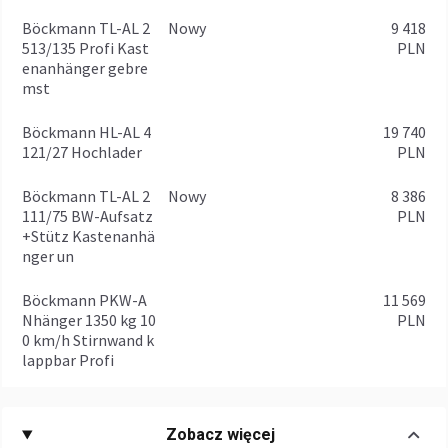
Böckmann TL-AL 2
Nowy
9 418
513/135 Profi Kast
PLN
enanhänger gebre
mst
Böckmann HL-AL 4
19 740
121/27 Hochlader
PLN
Böckmann TL-AL 2
Nowy
8 386
111/75 BW-Aufsatz
PLN
+Stütz Kastenanhä
nger un
Böckmann PKW-A
11 569
Nhänger 1350 kg 10
PLN
0 km/h Stirnwand k
lappbar Profi
Zobacz więcej