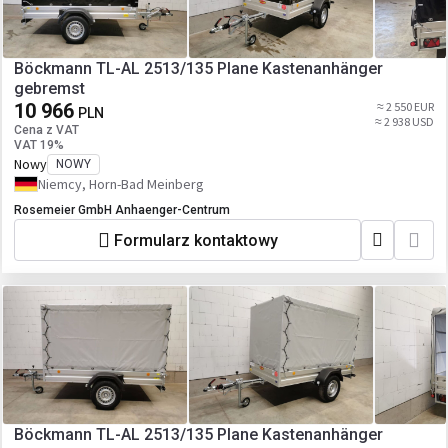
Böckmann TL-AL 2513/135 Plane Kastenanhänger
gebremst
10 966
≈ 2 550 EUR
PLN
≈ 2 938 USD
Cena z VAT
VAT 19%
Nowy
NOWY
Niemcy, Horn-Bad Meinberg
Rosemeier GmbH Anhaenger-Centrum
Formularz kontaktowy
Böckmann TL-AL 2513/135 Plane Kastenanhänger