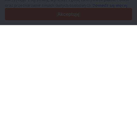
oraz przetwarzanie swoich danych osobowych.
Dowiedz się więcej
4.7/5
Trustpilot
Akceptuję
Sprzedawcom
Usługi promocyjne
Cennik płatnych usług serwisu
Kontakt
Kupującym
Opinie o markach
Dane techniczne
Targi
Leasing
Informacje
O Truck1