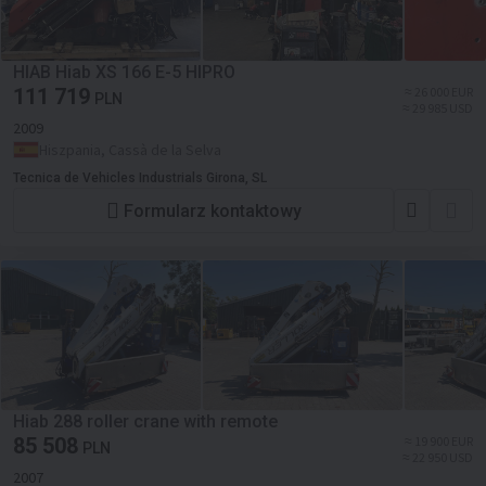
HIAB Hiab XS 166 E-5 HIPRO
111 719
≈ 26 000 EUR
PLN
≈ 29 985 USD
2009
Hiszpania, Cassà de la Selva
Tecnica de Vehicles Industrials Girona, SL
Formularz kontaktowy
Hiab 288 roller crane with remote
85 508
≈ 19 900 EUR
PLN
≈ 22 950 USD
2007