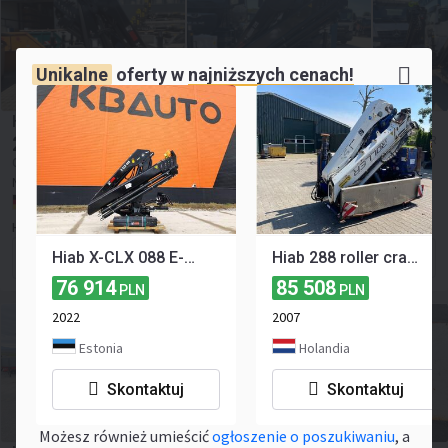
Unikalne
oferty w
najniższych cenach!
Hiab Kran Hiab X Hiduo 228-6 X Hiduo 228-6
257 384
≈ 59 900 EUR
PLN
≈ 69 081 USD
Cena bez VAT
Nowy
2025
NOWY
Niemcy, -
HD Truck Solutions GmbH & Co. KG
Hiab X-CLX 088 E-4 NEW MANUAL CRANE
Hiab 288 roller crane with remote
Formularz kontaktowy
76 914
85 508
PLN
PLN
2022
2007
Estonia
Holandia
Skontaktuj
Skontaktuj
Możesz również umieścić
ogłoszenie o poszukiwaniu
, a