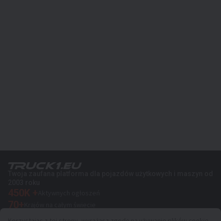
Twoja zaufana platforma dla pojazdów użytkowych i maszyn od
2003 roku
450K +
Aktywnych ogłoszeń
70+
Krajów na całym świecie
36
Obsługiwanych języków
Korzystając z tej strony, wyrażasz zgodę na używanie plików cookie