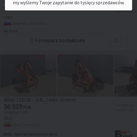
Hiab 900 Crane + Remote Control
my wyślemy Twoje zapytanie do tysięcy sprzedawców.
9 453
≈ 2 200 EUR
PLN
≈ 2 537 USD
1984
Słowenia, Gomilsko
Fiš d.o.o.
Formularz kontaktowy
Atlas 120.2E - A4L, radio control
36 523
≈ 8 500 EUR
PLN
≈ 9 802 USD
Cena bez VAT
2010
Litwa, Dievogala
Baltic Special Machinery Export