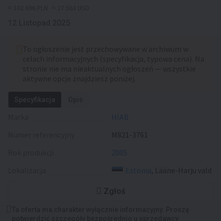
≈ 102 696 PLN
≈ 27 563 USD
12 Listopad 2025
To ogłoszenie jest przechowywane w archiwum w
celach informacyjnych (specyfikacja, typowa cena). Na
stronie nie ma nieaktualnych ogłoszeń — wszystkie
aktywne opcje znajdziesz poniżej.
Specyfikacja
Opis
Marka
HIAB
Numer referencyjny
M821-3761
Rok produkcji
2005
Lokalizacja
Estonia
, Lääne-Harju vald
Zgłoś
Ta oferta ma charakter wyłącznie informacyjny. Proszę
potwierdzić szczegóły bezpośrednio u sprzedawcy.