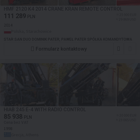
HMF 2120 K4 2014 CRANE KRAN REMOTE CONTROL
111 289
≈ 25 900 EUR
PLN
≈ 29 869 USD
2014
Polska, Starachowice
STAR SAN DUO DOMINIK PATER, PAWEŁ PATER SPÓŁKA KOMANDYTOWA
Formularz kontaktowy
HIAB 245 E-4 WITH RADIO CONTROL
85 938
≈ 20 000 EUR
PLN
≈ 23 065 USD
Cena bez VAT
1998
Grecja, Athens