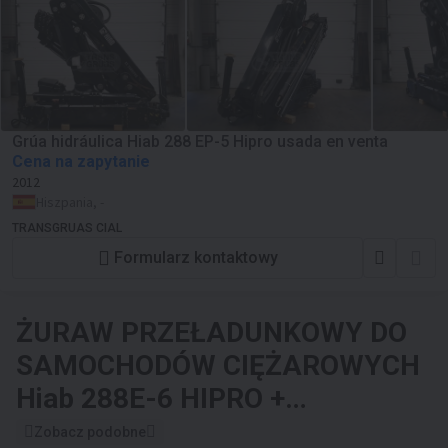
Grúa hidráulica Hiab 288 EP-5 Hipro usada en venta
Cena na zapytanie
2012
Hiszpania, -
TRANSGRUAS CIAL
Formularz kontaktowy
ŻURAW PRZEŁADUNKOWY DO
SAMOCHODÓW CIĘŻAROWYCH
Hiab 288E-6 HIPRO +
OUTRIGGERS REMOTE
Zobacz podobne