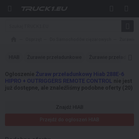
Osprzęt
Do Samochodów ciężarowych
Żurawie 
HIAB
Żurawie przeładunkowe
Żurawie przeładunko
Ogłoszenie
Żuraw przeładunkowy Hiab 288E-6
HIPRO + OUTRIGGERS REMOTE CONTROL
nie jest
już dostępne, ale znaleźliśmy podobne oferty (20)
Znajdź HIAB
Przejdź do ogłoszeń HIAB