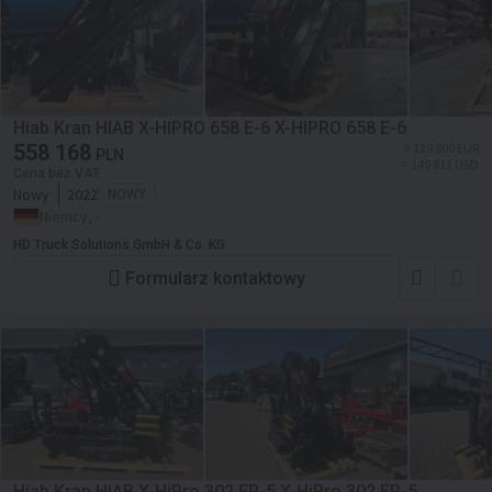
Hiab Kran HIAB X-HIPRO 658 E-6 X-HIPRO 658 E-6
558 168
≈ 129 900 EUR
PLN
≈ 149 811 USD
Cena bez VAT
Nowy
2022
NOWY
Niemcy, -
HD Truck Solutions GmbH & Co. KG
Formularz kontaktowy
Hiab Kran HIAB X-HiPro 302 EP-5 X-HiPro 302 EP-5