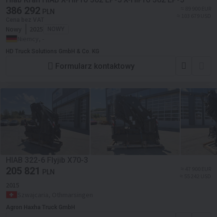
386 292
≈ 89 900 EUR
PLN
≈ 103 679 USD
Cena bez VAT
Nowy
2025
NOWY
Niemcy, -
HD Truck Solutions GmbH & Co. KG
Formularz kontaktowy
HIAB 322-6 Flyjib X70-3
205 821
≈ 47 900 EUR
PLN
≈ 55 242 USD
2015
Szwajcaria, Othmarsingen
Agron Haxha Truck GmbH