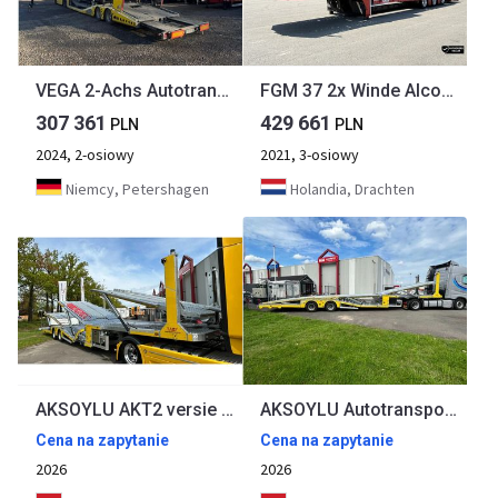
VEGA 2-Achs Autotransporter Neuwertig
FGM 37 2x Winde Alcoa Extendable Truck & Machine transporter Trailer
307 361
429 661
PLN
PLN
2024, 2-osiowy
2021, 3-osiowy
Niemcy, Petershagen
Holandia, Drachten
AKSOYLU AKT2 versie II special met extra Functie's 6 car-loader Autotransporter VDI 2700 TuV certificate
AKSOYLU Autotransporter trailer 6 car 2 winch The Dealer of West Europe TuV VDI 2700
Cena na zapytanie
Cena na zapytanie
2026
2026