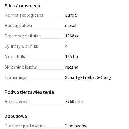
Silnik/transmisja
norma ekologiczna
Euro 5
rodzaj paliwa
diesel
pojemność silnika
1968 cc
cylindry w silniku
4
moc silnika
165 hp
skrzynia biegów
ręczna
transmisja
Schaltgetriebe, 6-Gang
Podwozie/zawieszenie
rozstaw osi
3760 mm
Zabudowa
dla transportowania
2 pojazdów