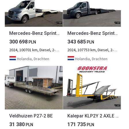
Mercedes-Benz Sprinter 519 Minisattel Veldhuizen P47-2 Trailer Max load 3265 kg BE-combinatie oplegger Winch autotransporter
Mercedes-Benz Sprinter 519 CDI Tijhof BE Combi Minisattel Max Load 3485kg Nieuwstaat Autotransporter
300 698
343 685
PLN
PLN
2024, 100701 km, Diesel, 2-osiowy
2024, 107753 km, Diesel, 2-osiowy
Holandia, Drachten
Holandia, Drachten
Veldhuizen P27-2 BE
Kalepar KLP2Y 2 AXLE 6 Car Autotransporter Winch Trailer
31 380
171 735
PLN
PLN