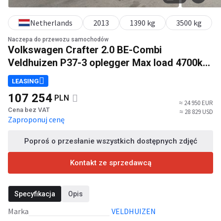
Netherlands
2013
1390 kg
3500 kg
Naczepa do przewozu samochodów
Volkswagen Crafter 2.0 BE-Combi
Veldhuizen P37-3 oplegger Max load 4700kg
Minisattel Autotransporter
LEASING
107 254
PLN
≈ 24 950 EUR
Cena bez VAT
≈ 28 829 USD
Zaproponuj cenę
Poproś o przesłanie wszystkich dostępnych zdjęć
Kontakt ze sprzedawcą
Specyfikacja
Opis
Marka
VELDHUIZEN