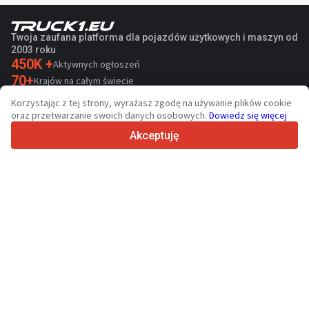
Twoja zaufana platforma dla pojazdów użytkowych i maszyn od
2003 roku
450K +
Aktywnych ogłoszeń
70+
Krajów na całym świecie
36
Obsługiwanych języków
Korzystając z tej strony, wyrażasz zgodę na używanie plików cookie
oraz przetwarzanie swoich danych osobowych.
Dowiedz się więcej
4.7/5
Trustpilot
Akceptuję
Sprzedawcom
Skontaktuj
Usługi promocyjne
Cennik płatnych usług serwisu
Kontakt
Kupującym
Opinie o markach
Dane techniczne