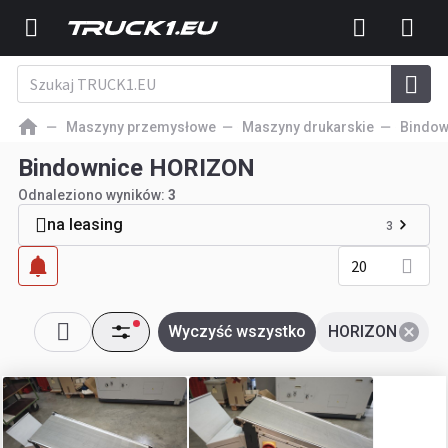
Maszyny przemysłowe
Maszyny drukarskie
Bindow
Bindownice HORIZON
Odnaleziono wyników:
3
na leasing
3
20
Wyczyść wszystko
HORIZON