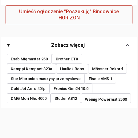
Umieść ogłoszenie "Poszukuję" Bindownice
HORIZON
Zobacz więcej
Esab Migmaster 250
Brother GTX
Kemppi Kempact 323a
Haulick Roos
Mössner Rekord
Star Micronics maszyny przemyslowe
Eisele VMS 1
Cold Jet Aero 40fp
Fronius Gen24 10.0
DMG Mori Nhx 4000
Studer A812
Weinig Powermat 2500