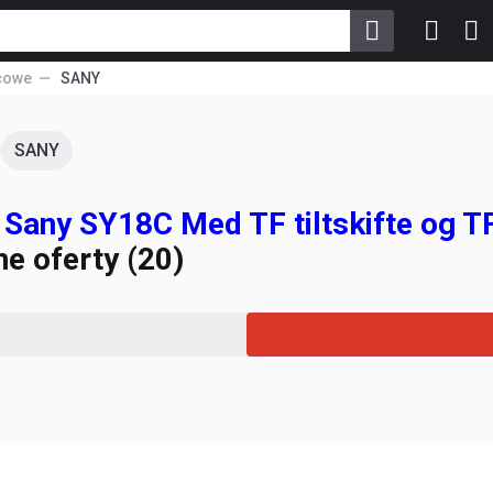
cowe
SANY
SANY
Sany SY18C Med TF tiltskifte og T
e oferty (20)