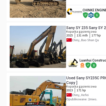
CHINKE ENGIN
1
Sany SY 235 Sany SY 
Koparka gąsienicowa
2025
131 mth
177 hp
Chiny, Bao Shan Qu
Luanhui Construc
2
Used Sany SY235C PRO
Copy ]
Koparka gąsienicowa
2023
171 hp
Chiny, Hefei
Opublikowane: 2mies.