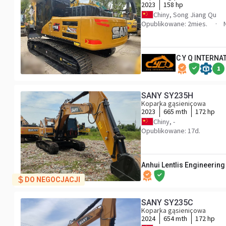
2023
158 hp
Chiny, Song Jiang Qu
Opublikowane: 2mies.
C Y Q INTERNA
1
SANY SY235H
Koparka gąsienicowa
2023
665 mth
172 hp
Chiny, -
Opublikowane: 17d.
Anhui Lentlis Engineerin
DO NEGOCJACJI
SANY SY235C
Koparka gąsienicowa
2024
654 mth
172 hp