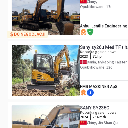
Chiny, -
Opublikowane: 17d.
Anhui Lentlis Engineerin
DO NEGOCJACJI
Sany sy26u Med TF tilt
Koparka gąsienicowa
2023
72 hp
Dania, Nykøbing Falster
Opublikowane: 12d.
FMR MASKINER ApS
5
SANY SY235C
Koparka gąsienicowa
2024
254 mth
Chiny, Jin Shan Qu