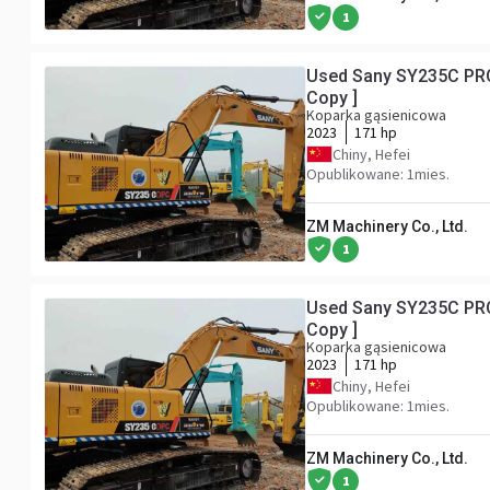
1
Used Sany SY235C PRO
Copy ]
Koparka gąsienicowa
2023
171 hp
Chiny, Hefei
Opublikowane: 1mies.
ZM Machinery Co., Ltd.
1
Used Sany SY235C PRO
Copy ]
Koparka gąsienicowa
2023
171 hp
Chiny, Hefei
Opublikowane: 1mies.
ZM Machinery Co., Ltd.
1