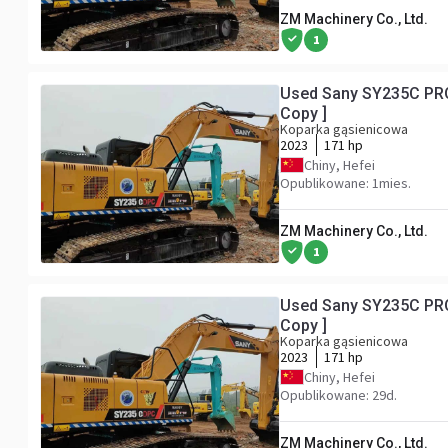
ZM Machinery Co., Ltd.
1
Used Sany SY235C PRO
Copy ]
Koparka gąsienicowa
2023
171 hp
Chiny, Hefei
Opublikowane: 1mies.
ZM Machinery Co., Ltd.
1
Used Sany SY235C PRO
Copy ]
Koparka gąsienicowa
2023
171 hp
Chiny, Hefei
Opublikowane: 29d.
ZM Machinery Co., Ltd.