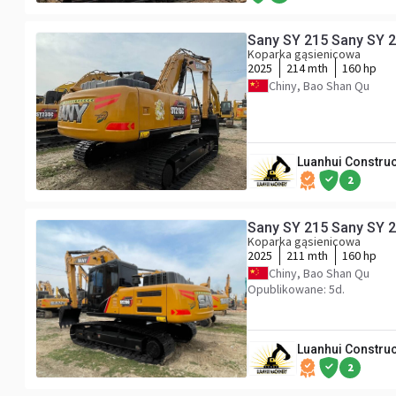
Sany SY 215 Sany SY 
Koparka gąsienicowa
2025
214 mth
160 hp
Chiny, Bao Shan Qu
Luanhui Construc
2
Sany SY 215 Sany SY 
Koparka gąsienicowa
2025
211 mth
160 hp
Chiny, Bao Shan Qu
Opublikowane: 5d.
Luanhui Construc
2