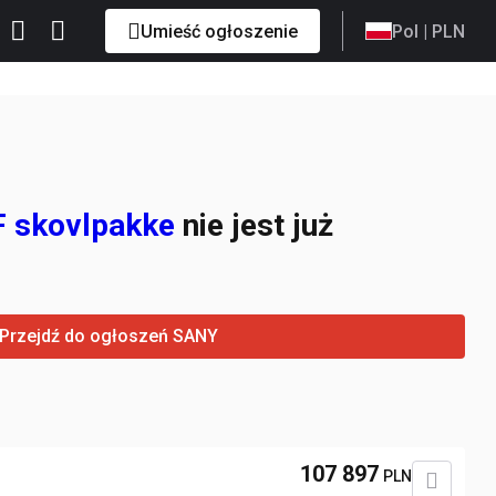
Umieść ogłoszenie
Pol
| PLN
F skovlpakke
nie jest już
Przejdź do ogłoszeń SANY
107 897
PLN