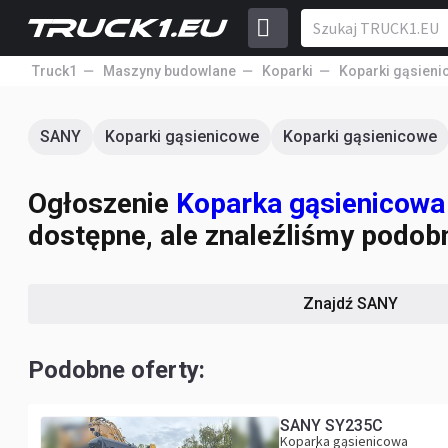
Truck1
Maszyny budowlane
Koparki
Koparki gąsieni
SANY
Koparki gąsienicowe
Koparki gąsienicowe
Ogłoszenie
Koparka gąsienicowa 
dostępne, ale znaleźliśmy podobn
Znajdź SANY
Podobne oferty:
SANY SY235C
Koparka gąsienicowa