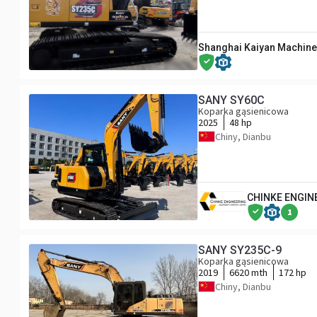
Shanghai Kaiyan Machiner
SANY SY60C
Koparka gąsienicowa
2025
48 hp
Chiny, Dianbu
CHINKE ENGIN
1
SANY SY235C-9
Koparka gąsienicowa
2019
6620 mth
172 hp
Chiny, Dianbu