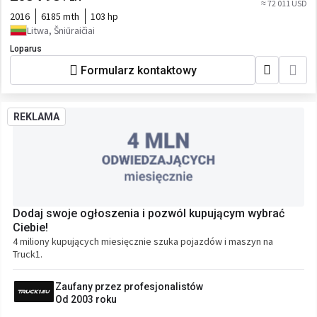
≈ 72 011 USD
2016
6185 mth
103 hp
Litwa, Šniūraičiai
Loparus
Formularz kontaktowy
REKLAMA
Dodaj swoje ogłoszenia i pozwól kupującym wybrać
Ciebie!
4 miliony kupujących miesięcznie szuka pojazdów i maszyn na
Truck1.
Zaufany przez profesjonalistów
Od 2003 roku