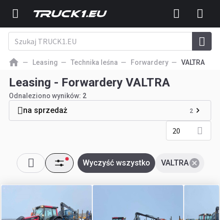
Leasing
Technika leśna
Forwardery
VALTRA
Leasing - Forwardery VALTRA
Odnaleziono wyników:
2
na sprzedaż
2
20
Wyczyść wszystko
VALTRA