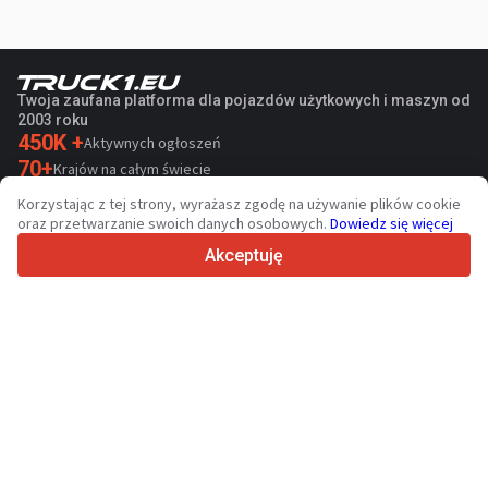
Twoja zaufana platforma dla pojazdów użytkowych i maszyn od
2003 roku
450K +
Aktywnych ogłoszeń
70+
Krajów na całym świecie
36
Obsługiwanych języków
Korzystając z tej strony, wyrażasz zgodę na używanie plików cookie
oraz przetwarzanie swoich danych osobowych.
Dowiedz się więcej
4.7/5
Trustpilot
Akceptuję
Sprzedawcom
Usługi promocyjne
Cennik płatnych usług serwisu
Kontakt
Kupującym