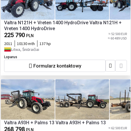
Valtra N121H + Vreten 1400 HydroDrive Valtra N121H +
Vreten 1400 HydroDrive
225 790
≈ 52 500 EUR
PLN
≈ 60 489 USD
2011
10130 mth
137 hp
Litwa, Šniūraičiai
Loparus
Formularz kontaktowy
Valtra A93H + Palms 13 Valtra A93H + Palms 13
268 798
≈ 62 500 EUR
PLN