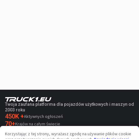
Twoja zaufana platforma dla pojazdów użytkowych i maszyn od
2003 roku
450K +
Aktywnych ogłoszeń
70+
Krajów na całym świecie
36
Obsługiwanych języków
Korzystając z tej strony, wyrażasz zgodę na używanie plików cookie