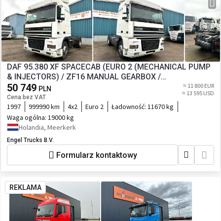
DAF 95.380 XF SPACECAB (EURO 2 (MECHANICAL PUMP
& INJECTORS) / ZF16 MANUAL GEARBOX /
AIRCONDITIONING)
50 749
≈ 11 800 EUR
PLN
≈ 13 595 USD
Cena bez VAT
1997
999990 km
4x2
Euro 2
Ładowność:
11670 kg
Waga ogólna:
19000 kg
Holandia, Meerkerk
Engel Trucks B.V.
Formularz kontaktowy
REKLAMA