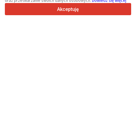
oraz przetwarzanie swoich danych osobowych.
Dowiedz się więcej
4.7/5
Trustpilot
Akceptuję
Sprzedawcom
Usługi promocyjne
Cennik płatnych usług serwisu
Kontakt
Kupującym
Opinie o markach
Dane techniczne
Targi
Leasing
Informacje
O Truck1