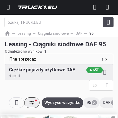
Leasing
Ciągniki siodłowe
DAF
95
Leasing - Ciągniki siodłowe DAF 95
Odnaleziono wyników:
1
na sprzedaż
1
Ciężkie pojazdy użytkowe DAF
4.65
4 opinii
20
Wyczyść wszystko
95
DAF