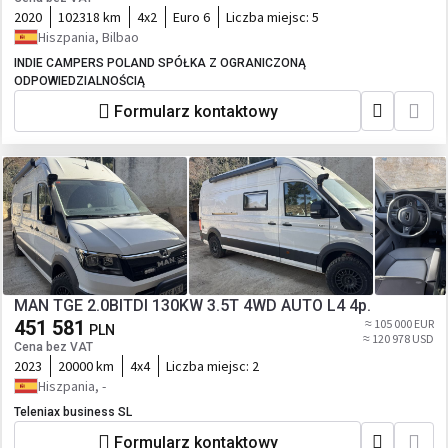
2020
102318 km
4x2
Euro 6
Liczba miejsc:
5
Hiszpania, Bilbao
INDIE CAMPERS POLAND SPÓŁKA Z OGRANICZONĄ
ODPOWIEDZIALNOŚCIĄ
Formularz kontaktowy
MAN TGE 2.0BITDI 130KW 3.5T 4WD AUTO L4 4p.
451 581
≈ 105 000 EUR
PLN
≈ 120 978 USD
Cena bez VAT
2023
20000 km
4x4
Liczba miejsc:
2
Hiszpania, -
Teleniax business SL
Formularz kontaktowy