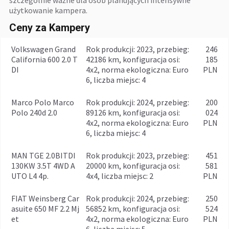
szczególnie ważne dla osób planujących intensywne
użytkowanie kampera.
Ceny za Kampery
Volkswagen Grand
rok produkcji: 2023, przebieg:
246
California 600 2.0 T
42186 km, konfiguracja osi:
185
DI
4x2, norma ekologiczna: Euro
PLN
6, liczba miejsc: 4
Marco Polo Marco
rok produkcji: 2024, przebieg:
200
Polo 240d 2.0
89126 km, konfiguracja osi:
024
4x2, norma ekologiczna: Euro
PLN
6, liczba miejsc: 4
MAN TGE 2.0BITDI
rok produkcji: 2023, przebieg:
451
130KW 3.5T 4WD A
20000 km, konfiguracja osi:
581
UTO L4 4p.
4x4, liczba miejsc: 2
PLN
FIAT Weinsberg Car
rok produkcji: 2024, przebieg:
250
asuite 650 MF 2.2 Mj
56852 km, konfiguracja osi:
524
et
4x2, norma ekologiczna: Euro
PLN