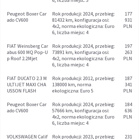
6, liczba miejsc: 5
Peugeot Boxer Car
rok produkcji: 2024, przebieg:
177
ado CV600
81432 km, konfiguracja osi:
931
4x2, norma ekologiczna: Euro
PLN
6, liczba miejsc: 4
FIAT Weinsberg Car
rok produkcji: 2024, przebieg:
197
abus 600 MQ Pop-U
73891 km, konfiguracja osi:
263
p Roof 2.2Mjet
4x2, norma ekologiczna: Euro
PLN
6, liczba miejsc: 4
FIAT DUCATO 2.3 M
rok produkcji: 2012, przebieg:
187
ULTIJET MAXI CHA
138000 km, norma
341
USSON FLASH
ekologiczna: Euro 5
PLN
Peugeot Boxer Car
rok produkcji: 2024, przebieg:
184
ado CV600
57666 km, konfiguracja osi:
636
4x2, norma ekologiczna: Euro
PLN
6, liczba miejsc: 4
VOLKSWAGEN Calif
rok produkcji: 2023, przebieg:
231