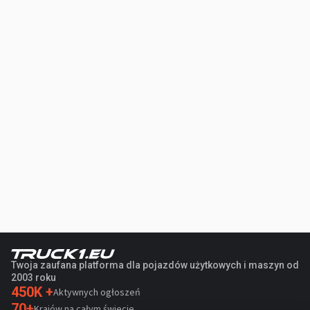
Twoja zaufana platforma dla pojazdów użytkowych i maszyn od
2003 roku
450K +
Aktywnych ogłoszeń
70+
Krajów na całym świecie