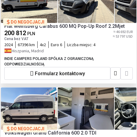
DO NEGOCJACJI
Fiat Weinsberg Carabus 600 MQ Pop-Up Roof 2.2Mjet
200 812
≈ 46 692 EUR
PLN
≈ 53 797 USD
Cena bez VAT
2024
67396 km
4x2
Euro 6
Liczba miejsc:
4
Hiszpania, Madrid
INDIE CAMPERS POLAND SPÓŁKA Z OGRANICZONĄ
ODPOWIEDZIALNOŚCIĄ
Formularz kontaktowy
DO NEGOCJACJI
Volkswagen Grand California 600 2.0 TDI