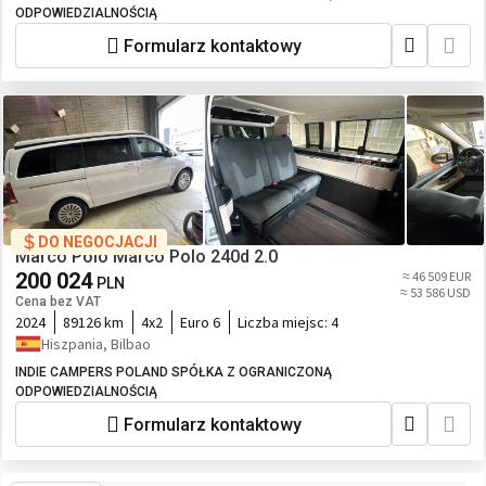
ODPOWIEDZIALNOŚCIĄ
Formularz kontaktowy
DO NEGOCJACJI
Marco Polo Marco Polo 240d 2.0
200 024
≈ 46 509 EUR
PLN
≈ 53 586 USD
Cena bez VAT
2024
89126 km
4x2
Euro 6
Liczba miejsc:
4
Hiszpania, Bilbao
INDIE CAMPERS POLAND SPÓŁKA Z OGRANICZONĄ
ODPOWIEDZIALNOŚCIĄ
Formularz kontaktowy