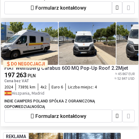
Formularz kontaktowy
DO NEGOCJACJI
FIAT Weinsberg Carabus 600 MQ Pop-Up Roof 2.2Mjet
197 263
≈ 45 867 EUR
PLN
≈ 52 847 USD
Cena bez VAT
2024
73891 km
4x2
Euro 6
Liczba miejsc:
4
Hiszpania, Madrid
INDIE CAMPERS POLAND SPÓŁKA Z OGRANICZONĄ
ODPOWIEDZIALNOŚCIĄ
Formularz kontaktowy
REKLAMA