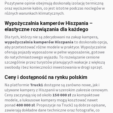
Pozytywne opinie obejmują doskonałą izolację termiczną
oraz wyciszenie kabin, co jest istotne podczas noclegów w
różnych warunkach klimatycznych.
Wypożyczalnia kamperów Hiszpania –
elastyczne rozwiązania dla każdego
Dla tych, którzy nie są zdecydowani na zakup kampera,
wypożyczalnia kamperów Hiszpania
to doskonała opcja,
aby przetestować różne modele w praktyce. Wypożyczalnie
oferują pojazdy wyposażone w pełne wyposażenie, gotowe
do natychmiastowego wyjazdu. To rozwiązanie cenione
szczególnie przez turystów planujących wakacje z większą
swobodą i bez konieczności inwestowania w drogi sprzęt.
Ceny i dostępność na rynku polskim
Na platformie
Truck1
dostępne są zarówno nowe, jak i
używane kampery z Hiszpanii w szerokim zakresie cenowym.
Ceny zaczynają się od około
150 000 zł
za kompaktowe
modele, a luksusowe kampery mogą kosztować nawet
ponad
400 000 zł
. Propozycje na Truck1 są dobrze opisane,
zawierają dokładne dane techniczne oraz fotografie, co