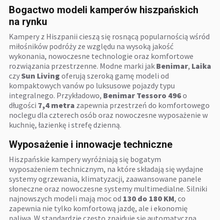
Bogactwo modeli kamperów hiszpańskich
na rynku
Kampery z Hiszpanii cieszą się rosnącą popularnością wśród
miłośników podróży ze względu na wysoką jakość
wykonania, nowoczesne technologie oraz komfortowe
rozwiązania przestrzenne. Modne marki jak
Benimar
,
Laika
czy
Sun Living
oferują szeroką gamę modeli od
kompaktowych vanów po luksusowe pojazdy typu
integralnego. Przykładowo,
Benimar Tessoro 496
o
długości
7,4 metra
zapewnia przestrzeń do komfortowego
noclegu dla czterech osób oraz nowoczesne wyposażenie w
kuchnię, łazienkę i strefę dzienną.
Wyposażenie i innowacje techniczne
Hiszpańskie kampery wyróżniają się bogatym
wyposażeniem technicznym, na które składają się wydajne
systemy ogrzewania, klimatyzacji, zaawansowane panele
słoneczne oraz nowoczesne systemy multimedialne. Silniki
najnowszych modeli mają moc od
130 do 180 KM
, co
zapewnia nie tylko komfortową jazdę, ale i ekonomię
paliwa. W standardzie często znajduje się automatyczna