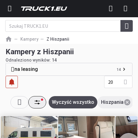
Kampery
Z Hiszpanii
Kampery z Hiszpanii
Odnaleziono wyników:
14
na leasing
14
20
Wyczyść wszystko
Hiszpania