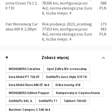
ornia Ocean T6.1 2.
78206 km, konfiguracja osi:
588
0 TDI
4x2, norma ekologiczna: Euro
PLN
6, liczba miejsc: 4
Fiat Weinsberg Car
rok produkcji: 2023, przebieg:
173
abus 600 K 2.2Mjet
77353 km, konfiguracja osi:
983
4x2, norma ekologiczna: Euro
PLN
6, liczba miejsc: 4
Zobacz więcej
WEINSBERG CaraOne
Opel Zafira life crosscamp
Eura Mobil PT 726 EF
Dethleffs Aero Style 570 TK
Eura Mobil Xtura 686 EF 4x4
Eriba touring 418
WEINSBERG Edition Pepper
Kampervany w Częstochowie
Dethleffs XXL A
Dethleffs T1
Tabbert 700 KD
Burstner Campeo C 540 4x4