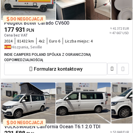
DO NEGOCJACJI
Peugeot Boxer Carado CV600
177 931
≈ 41 372 EUR
PLN
≈ 47 667 USD
Cena bez VAT
2024
81432 km
4x2
Euro 6
Liczba miejsc:
4
Hiszpania, Seville
INDIE CAMPERS POLAND SPÓŁKA Z OGRANICZONĄ
ODPOWIEDZIALNOŚCIĄ
Formularz kontaktowy
DO NEGOCJACJI
VOLKSWAGEN California Ocean T6.1 2.0 TDI
≈ 53 848 EUR