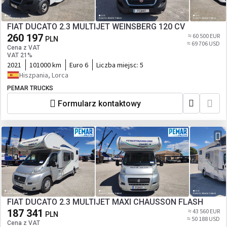
FIAT DUCATO 2.3 MULTIJET WEINSBERG 120 CV
260 197
≈ 60 500 EUR
PLN
≈ 69 706 USD
Cena z VAT
VAT 21%
2021
101000 km
Euro 6
Liczba miejsc:
5
Hiszpania, Lorca
PEMAR TRUCKS
Formularz kontaktowy
FIAT DUCATO 2.3 MULTIJET MAXI CHAUSSON FLASH
187 341
≈ 43 560 EUR
PLN
≈ 50 188 USD
Cena z VAT