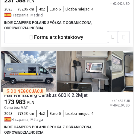
231 588
PLN
≈ 62 042 USD
2023
78206 km
4x2
Euro 6
Liczba miejsc:
4
Hiszpania, Madrid
INDIE CAMPERS POLAND SPÓŁKA Z OGRANICZONĄ
ODPOWIEDZIALNOŚCIĄ
Formularz kontaktowy
DO NEGOCJACJI
Fiat Weinsberg Carabus 600 K 2.2Mjet
173 983
≈ 40 454 EUR
PLN
≈ 46 610 USD
Cena bez VAT
2023
77353 km
4x2
Euro 6
Liczba miejsc:
4
Hiszpania, Málaga
INDIE CAMPERS POLAND SPÓŁKA Z OGRANICZONĄ
ODPOWIEDZIALNOŚCIĄ