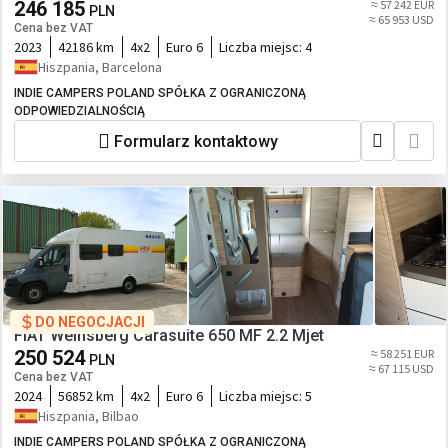
246 185
≈ 57 242 EUR
PLN
≈ 65 953 USD
Cena bez VAT
2023
42186 km
4x2
Euro 6
Liczba miejsc:
4
Hiszpania, Barcelona
INDIE CAMPERS POLAND SPÓŁKA Z OGRANICZONĄ
ODPOWIEDZIALNOŚCIĄ
Formularz kontaktowy
DO NEGOCJACJI
FIAT Weinsberg Carasuite 650 MF 2.2 Mjet
250 524
≈ 58 251 EUR
PLN
≈ 67 115 USD
Cena bez VAT
2024
56852 km
4x2
Euro 6
Liczba miejsc:
5
Hiszpania, Bilbao
INDIE CAMPERS POLAND SPÓŁKA Z OGRANICZONĄ