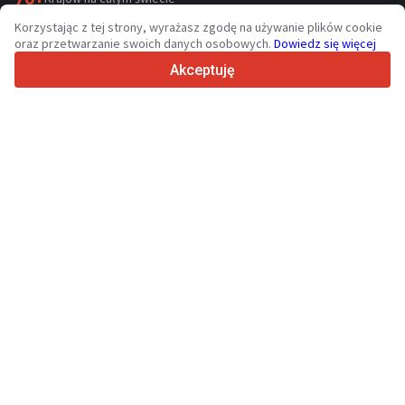
36
Obsługiwanych języków
Korzystając z tej strony, wyrażasz zgodę na używanie plików cookie
oraz przetwarzanie swoich danych osobowych.
Dowiedz się więcej
4.7/5
Trustpilot
Akceptuję
Sprzedawcom
Usługi promocyjne
Cennik płatnych usług serwisu
Kontakt
Kupującym
Opinie o markach
Dane techniczne
Targi
Leasing
Informacje