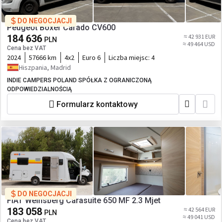
DO NEGOCJACJI
Peugeot Boxer Carado CV600
184 636
≈ 42 931 EUR
PLN
≈ 49 464 USD
Cena bez VAT
2024
57666 km
4x2
Euro 6
Liczba miejsc:
4
Hiszpania, Madrid
INDIE CAMPERS POLAND SPÓŁKA Z OGRANICZONĄ
ODPOWIEDZIALNOŚCIĄ
Formularz kontaktowy
DO NEGOCJACJI
FIAT Weinsberg Carasuite 650 MF 2.3 Mjet
183 058
≈ 42 564 EUR
PLN
≈ 49 041 USD
Cena bez VAT