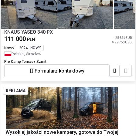
KNAUS YASEO 340 PX
111 000
≈ 25 821 EUR
PLN
≈ 29 750 USD
Nowy
2024
NOWY
Polska, Wroclaw
Pro Camp Tomasz Szmit
Formularz kontaktowy
REKLAMA
Wysokiej jakości nowe kampery, gotowe do Twojej