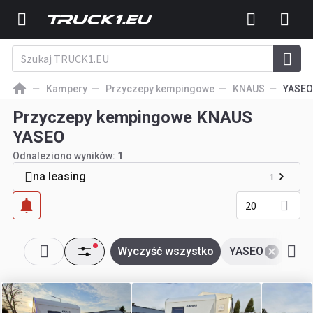
Kampery
Przyczepy kempingowe
KNAUS
YASEO
Przyczepy kempingowe KNAUS
YASEO
Odnaleziono wyników:
1
na leasing
1
20
Wyczyść wszystko
YASEO
KN