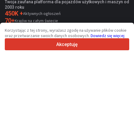
Twoja zaufana platforma dla pojazdów użytkowych i maszyn od
2003 roku
450K +
Aktywnych ogłoszeń
70+
Krajów na całym świecie
36
Obsługiwanych języków
Korzystając z tej strony, wyrażasz zgodę na używanie plików cookie
oraz przetwarzanie swoich danych osobowych.
Dowiedz się więcej
4.7/5
Trustpilot
Akceptuję
Sprzedawcom
Usługi promocyjne
Cennik płatnych usług serwisu
Kontakt
Kupującym
Opinie o markach
Dane techniczne
Targi