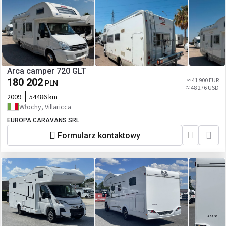
Arca camper 720 GLT
180 202
≈ 41 900 EUR
PLN
≈ 48 276 USD
2009
54486 km
Włochy, Villaricca
EUROPA CARAVANS SRL
Formularz kontaktowy