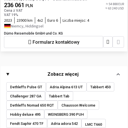
236 061
≈ 54 888 EUR
PLN
≈ 63 240 USD
Cena z VAT
VAT 19%
2023
23900 km
4x2
Euro 6
Liczba miejsc:
4
Niemcy, Hiddingsel
Dümo Reisemobile GmbH und Co. KG
Formularz kontaktowy
Zobacz więcej
Dethleffs Pulse GT
Adria Alpina 613 UT
Tabbert 450
Challenger 287 GA
Tabbert Tab
Dethleffs Nomad 650 RQT
Chausson Welcome
Hobby deluxe 495
WEINSBERG 390 PUH
Fendt Saphir 470 TF
Adria adora 542
LMC T660