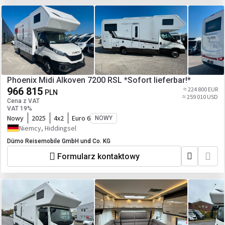
Phoenix Midi Alkoven 7200 RSL *Sofort lieferbar!*
966 815
≈ 224 800 EUR
PLN
≈ 259 010 USD
Cena z VAT
VAT 19%
Nowy
2025
4x2
Euro 6
NOWY
Niemcy, Hiddingsel
Dümo Reisemobile GmbH und Co. KG
Formularz kontaktowy