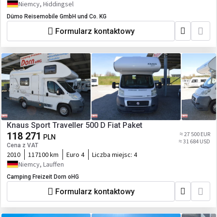
Niemcy, Hiddingsel
Dümo Reisemobile GmbH und Co. KG
Formularz kontaktowy
Knaus Sport Traveller 500 D Fiat Paket
118 271
≈ 27 500 EUR
PLN
≈ 31 684 USD
Cena z VAT
2010
117100 km
Euro 4
Liczba miejsc:
4
Niemcy, Lauffen
Camping Freizeit Dorn oHG
Formularz kontaktowy