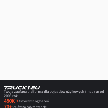
Twoja zaufana platforma dla pojazdów użytkowych i maszyn od
2003 roku
450K +
Aktywnych ogłoszeń
70+
Krajów na całym świecie