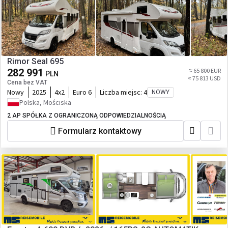
Rimor Seal 695
282 991
≈ 65 800 EUR
PLN
≈ 75 813 USD
Cena bez VAT
Nowy
2025
4x2
Euro 6
Liczba miejsc:
4
NOWY
Polska, Mościska
2 AP SPÓŁKA Z OGRANICZONĄ ODPOWIEDZIALNOŚCIĄ
Formularz kontaktowy