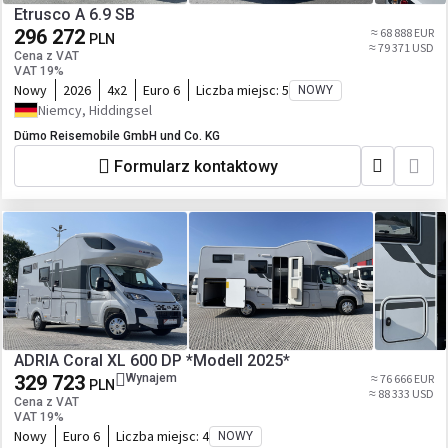
Etrusco A 6.9 SB
296 272
≈ 68 888 EUR
PLN
≈ 79 371 USD
Cena z VAT
VAT 19%
Nowy
2026
4x2
Euro 6
Liczba miejsc:
5
NOWY
Niemcy, Hiddingsel
Dümo Reisemobile GmbH und Co. KG
Formularz kontaktowy
ADRIA Coral XL 600 DP *Modell 2025*
329 723
Wynajem
≈ 76 666 EUR
PLN
≈ 88 333 USD
Cena z VAT
VAT 19%
Nowy
Euro 6
Liczba miejsc:
4
NOWY