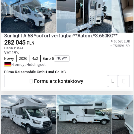
Sunlight A 68 *sofort verfügbar**Autom.*3.650KG**
282 045
≈ 65 580 EUR
PLN
≈ 75 559 USD
Cena z VAT
VAT 19%
Nowy
2026
4x2
Euro 6
NOWY
Niemcy, Hiddingsel
Dümo Reisemobile GmbH und Co. KG
Formularz kontaktowy