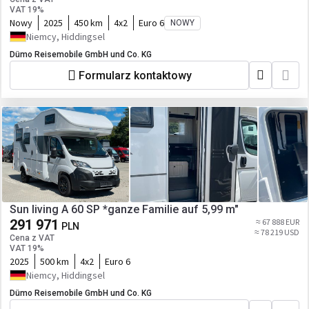
VAT 19%
Nowy
2025
450 km
4x2
Euro 6
NOWY
Niemcy, Hiddingsel
Dümo Reisemobile GmbH und Co. KG
Formularz kontaktowy
Sun living A 60 SP *ganze Familie auf 5,99 m"
291 971
≈ 67 888 EUR
PLN
≈ 78 219 USD
Cena z VAT
VAT 19%
2025
500 km
4x2
Euro 6
Niemcy, Hiddingsel
Dümo Reisemobile GmbH und Co. KG