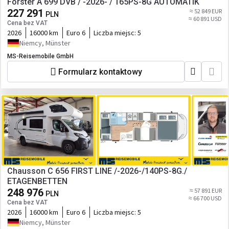
Forster A 699 DVB / -2026- / 165PS-8G AUTOMATIK
227 291
≈ 52 849 EUR
PLN
≈ 60 891 USD
Cena bez VAT
2026
16000 km
Euro 6
Liczba miejsc:
5
Niemcy, Münster
MS-Reisemobile GmbH
Formularz kontaktowy
Chausson C 656 FIRST LINE /-2026-/140PS-8G./
ETAGENBETTEN
248 976
≈ 57 891 EUR
PLN
≈ 66 700 USD
Cena bez VAT
2026
16000 km
Euro 6
Liczba miejsc:
5
Niemcy, Münster