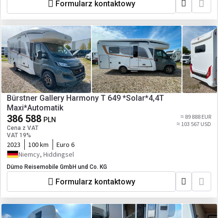
Formularz kontaktowy
Bürstner Gallery Harmony T 649 *Solar*4,4T
Maxi*Automatik
386 588
≈ 89 888 EUR
PLN
≈ 103 567 USD
Cena z VAT
VAT 19%
2023
100 km
Euro 6
Niemcy, Hiddingsel
Dümo Reisemobile GmbH und Co. KG
Formularz kontaktowy