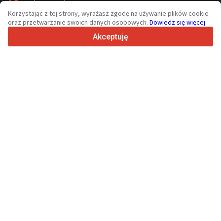
36
Obsługiwanych języków
Korzystając z tej strony, wyrażasz zgodę na używanie plików cookie
oraz przetwarzanie swoich danych osobowych.
Dowiedz się więcej
4.7/5
Trustpilot
Akceptuję
Sprzedawcom
Usługi promocyjne
Cennik płatnych usług serwisu
Kontakt
Kupującym
Opinie o markach
Dane techniczne
Targi
Leasing
Informacje