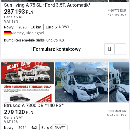
Sun living A 75 SL *Ford 3,5T, Automatik*
287 193
≈ 66 777 EUR
PLN
≈ 76 939 USD
Cena z VAT
VAT 19%
Nowy
2026
10 km
Euro 6
NOWY
Niemcy, Hiddingsel
Dümo Reisemobile GmbH und Co. KG
Formularz kontaktowy
Etrusco A 7300 DB *140 PS*
279 120
≈ 64 900 EUR
PLN
≈ 74 776 USD
Cena z VAT
VAT 19%
Nowy
2024
4x2
Euro 6
NOWY