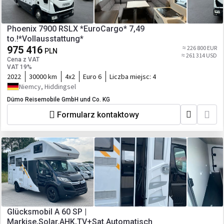
Phoenix 7900 RSLX *EuroCargo* 7,49
to.!*Vollausstattung*
975 416
≈ 226 800 EUR
PLN
≈ 261 314 USD
Cena z VAT
VAT 19%
2022
30000 km
4x2
Euro 6
Liczba miejsc:
4
Niemcy, Hiddingsel
Dümo Reisemobile GmbH und Co. KG
Formularz kontaktowy
Glücksmobil A 60 SP |
Markise,Solar,AHK,TV+Sat.Automatisch