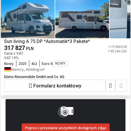
Sun living A 75 DP *Automatik*3 Pakete*
317 827
≈ 73 900 EUR
PLN
≈ 85 146 USD
Cena z VAT
VAT 19%
Nowy
2025
4x2
Euro 6
NOWY
Niemcy, Hiddingsel
Dümo Reisemobile GmbH und Co. KG
Formularz kontaktowy
Poproś o przesłanie wszystkich dostępnych zdjęć