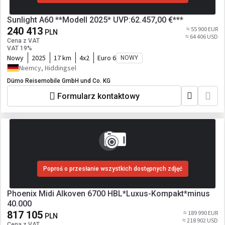
Sunlight A60 **Modell 2025* UVP:62.457,00 €***
240 413
≈ 55 900 EUR
PLN
≈ 64 406 USD
Cena z VAT
VAT 19%
Nowy
2025
17 km
4x2
Euro 6
NOWY
Niemcy, Hiddingsel
Dümo Reisemobile GmbH und Co. KG
Formularz kontaktowy
Poproś o przesłanie wszystkich dostępnych zdjęć
Phoenix Midi Alkoven 6700 HBL*Luxus-Kompakt*minus
40.000
817 105
≈ 189 990 EUR
PLN
≈ 218 902 USD
Cena z VAT