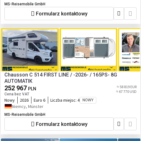
MS-Reisemobile GmbH
Formularz kontaktowy
Chausson C 514 FIRST LINE / -2026- / 165PS- 8G
AUTOMATIK
252 967
≈ 58 819 EUR
PLN
≈ 67 770 USD
Cena bez VAT
Nowy
2026
Euro 6
Liczba miejsc:
4
NOWY
Niemcy, Münster
MS-Reisemobile GmbH
Formularz kontaktowy