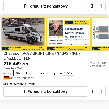
Formularz kontaktowy
Chausson V697 SPORT LINE / 140PS - 8G. /
EINZELBETTEN
216 449
≈ 50 328 EUR
PLN
≈ 57 986 USD
Cena bez VAT
Nowy
2026
Euro 6
Liczba miejsc:
4
NOWY
Niemcy, Münster
MS-Reisemobile GmbH
Formularz kontaktowy