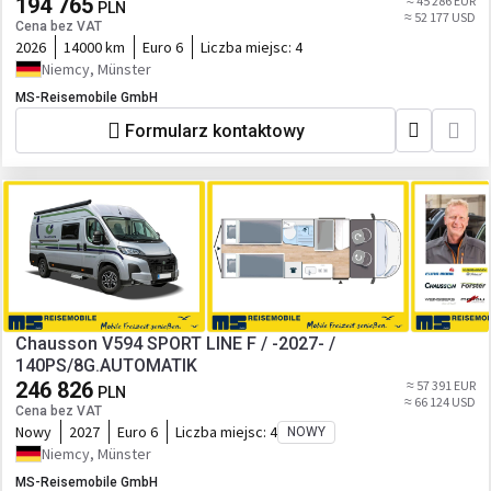
194 765
≈ 45 286 EUR
PLN
≈ 52 177 USD
Cena bez VAT
2026
14000 km
Euro 6
Liczba miejsc:
4
Niemcy, Münster
MS-Reisemobile GmbH
Formularz kontaktowy
Chausson V594 SPORT LINE F / -2027- /
140PS/8G.AUTOMATIK
246 826
≈ 57 391 EUR
PLN
≈ 66 124 USD
Cena bez VAT
Nowy
2027
Euro 6
Liczba miejsc:
4
NOWY
Niemcy, Münster
MS-Reisemobile GmbH