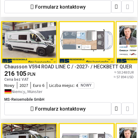
Formularz kontaktowy
Chausson V594 ROAD LINE C / -2027- / HECKBETT QUER
216 105
≈ 50 248 EUR
PLN
≈ 57 894 USD
Cena bez VAT
Nowy
2027
Euro 6
Liczba miejsc:
4
NOWY
Niemcy, Münster
MS-Reisemobile GmbH
Formularz kontaktowy