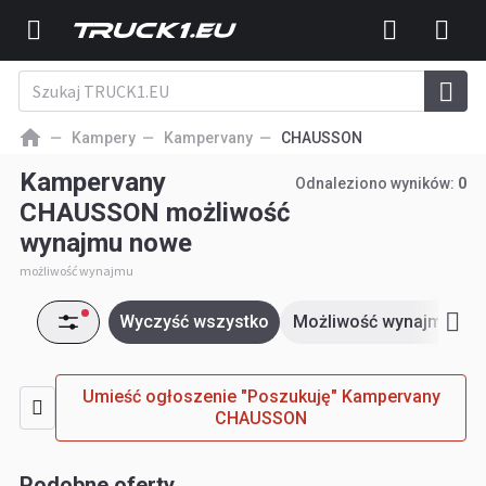
Kampery
Kampervany
CHAUSSON
Kampervany
Odnaleziono wyników:
0
CHAUSSON możliwość
wynajmu nowe
możliwość wynajmu
Wyczyść wszystko
Możliwość wynajmu
Umieść ogłoszenie "Poszukuję" Kampervany
CHAUSSON
Podobne oferty