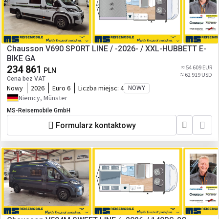
Chausson V690 SPORT LINE / -2026- / XXL-HUBBETT E-
BIKE GA
234 861
≈ 54 609 EUR
PLN
≈ 62 919 USD
Cena bez VAT
Nowy
2026
Euro 6
Liczba miejsc:
4
NOWY
Niemcy, Münster
MS-Reisemobile GmbH
Formularz kontaktowy