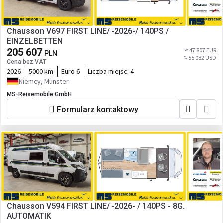
Chausson V697 FIRST LINE/ -2026-/ 140PS /
EINZELBETTEN
205 607
≈ 47 807 EUR
PLN
≈ 55 082 USD
Cena bez VAT
2026
5000 km
Euro 6
Liczba miejsc:
4
Niemcy, Münster
MS-Reisemobile GmbH
Formularz kontaktowy
Chausson V594 FIRST LINE/ -2026- / 140PS - 8G.
AUTOMATIK