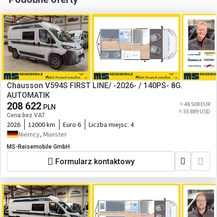
Chausson V594S FIRST LINE/ -2026- / 140PS- 8G.
AUTOMATIK
208 622
≈ 48 508 EUR
PLN
≈ 55 889 USD
Cena bez VAT
2026
12000 km
Euro 6
Liczba miejsc:
4
Niemcy, Münster
MS-Reisemobile GmbH
Formularz kontaktowy