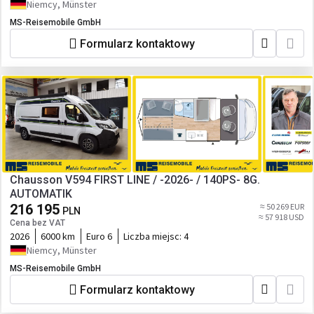
Niemcy, Münster
MS-Reisemobile GmbH
Formularz kontaktowy
Chausson V594 FIRST LINE / -2026- / 140PS- 8G.
AUTOMATIK
216 195
≈ 50 269 EUR
PLN
≈ 57 918 USD
Cena bez VAT
2026
6000 km
Euro 6
Liczba miejsc:
4
Niemcy, Münster
MS-Reisemobile GmbH
Formularz kontaktowy