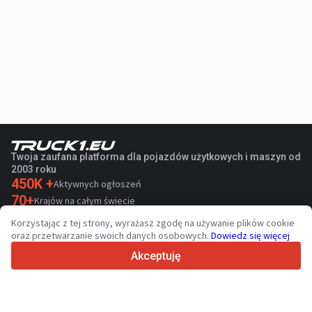
Twoja zaufana platforma dla pojazdów użytkowych i maszyn od
2003 roku
450K +
Aktywnych ogłoszeń
70+
Krajów na całym świecie
36
Obsługiwanych języków
Korzystając z tej strony, wyrażasz zgodę na używanie plików cookie
oraz przetwarzanie swoich danych osobowych.
Dowiedz się więcej
4.7/5
Trustpilot
Akceptuję
Sprzedawcom
Usługi promocyjne