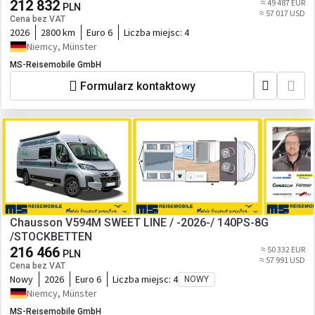
212 832
≈ 49 487 EUR
PLN
≈ 57 017 USD
Cena bez VAT
2026
2800 km
Euro 6
Liczba miejsc:
4
Niemcy, Münster
MS-Reisemobile GmbH
Formularz kontaktowy
Chausson V594M SWEET LINE / -2026-/ 140PS-8G
/STOCKBETTEN
216 466
≈ 50 332 EUR
PLN
≈ 57 991 USD
Cena bez VAT
Nowy
2026
Euro 6
Liczba miejsc:
4
NOWY
Niemcy, Münster
MS-Reisemobile GmbH