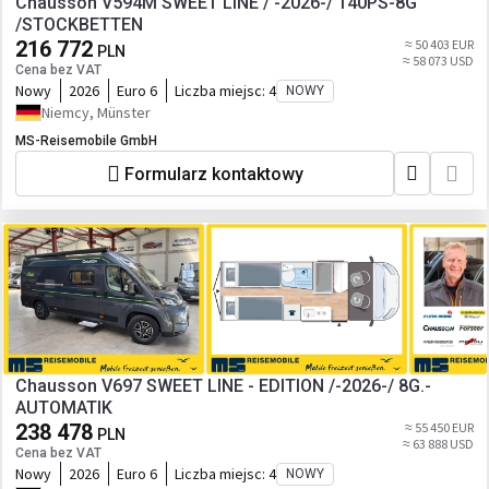
Chausson V594M SWEET LINE / -2026-/ 140PS-8G
/STOCKBETTEN
216 772
≈ 50 403 EUR
PLN
≈ 58 073 USD
Cena bez VAT
Nowy
2026
Euro 6
Liczba miejsc:
4
NOWY
Niemcy, Münster
MS-Reisemobile GmbH
Formularz kontaktowy
Chausson V697 SWEET LINE - EDITION /-2026-/ 8G.-
AUTOMATIK
238 478
≈ 55 450 EUR
PLN
≈ 63 888 USD
Cena bez VAT
Nowy
2026
Euro 6
Liczba miejsc:
4
NOWY