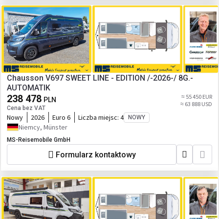
Chausson V697 SWEET LINE - EDITION /-2026-/ 8G.-
AUTOMATIK
238 478
≈ 55 450 EUR
PLN
≈ 63 888 USD
Cena bez VAT
Nowy
2026
Euro 6
Liczba miejsc:
4
NOWY
Niemcy, Münster
MS-Reisemobile GmbH
Formularz kontaktowy