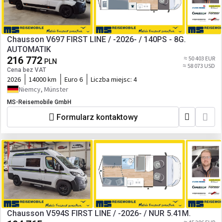
Chausson V697 FIRST LINE / -2026- / 140PS - 8G.
AUTOMATIK
216 772
≈ 50 403 EUR
PLN
≈ 58 073 USD
Cena bez VAT
2026
14000 km
Euro 6
Liczba miejsc:
4
Niemcy, Münster
MS-Reisemobile GmbH
Formularz kontaktowy
Chausson V594S FIRST LINE / -2026- / NUR 5.41M.