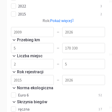
2022
3
2015
2
Rok:
Pokaż więcej
—
Przebieg km
—
Liczba miejsc
—
Rok rejestracji
—
Norma ekologiczna
Euro 6
52
Skrzynia biegów
ręczna
17