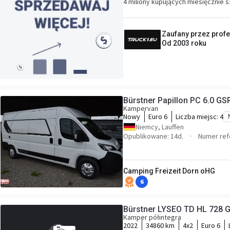
4 miliony kupujących miesięcznie 
Zaufany przez profe
Od 2003 roku
Bürstner Papillon PC 6.0 GS
Kampervan
Nowy
Euro 6
Liczba miejsc:
4
Niemcy, Lauffen
Opublikowane: 14d.
Numer ref
Camping Freizeit Dorn oHG
6
Bürstner LYSEO TD HL 728 
Kamper półintegra
2022
34860 km
4x2
Euro 6