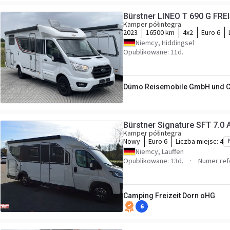
Bürstner LINEO T 690 G FRE
Kamper półintegra
2023
16500 km
4x2
Euro 6
Niemcy, Hiddingsel
Opublikowane: 11d.
Dümo Reisemobile GmbH und C
Bürstner Signature SFT 7.0 
Kamper półintegra
Nowy
Euro 6
Liczba miejsc:
4
Niemcy, Lauffen
Opublikowane: 13d.
Numer ref
Camping Freizeit Dorn oHG
6