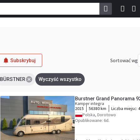
Sortować wg
Subskrybuj
BÜRSTNER
Wyczyść wszystko
Burstner Grand Panorama 9
Kamper integra
2015
56380 km
Liczba miejsc:
Polska, Dorotowo
Opublikowane: 6d.