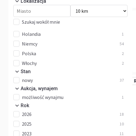
Lokalizacja
Lyseo
10
Nexxo
1
Szukaj wokół mnie
Travel Van
1
Holandia
1
Inne
27
Niemcy
54
Polska
2
Włochy
2
Stan
nowy
37
Aukcja, wynajem
możliwość wynajmu
1
Rok
2026
18
2025
10
2023
11