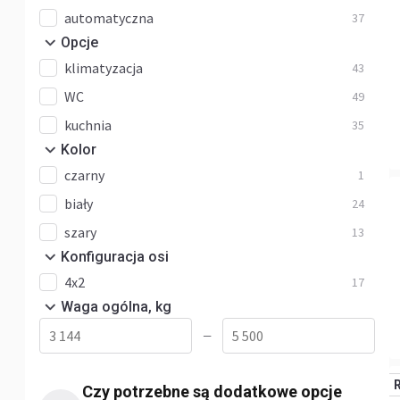
automatyczna
37
Opcje
klimatyzacja
43
WC
49
kuchnia
35
Kolor
czarny
1
biały
24
szary
13
Konfiguracja osi
4x2
17
Waga ogólna, kg
—
Czy potrzebne są dodatkowe opcje