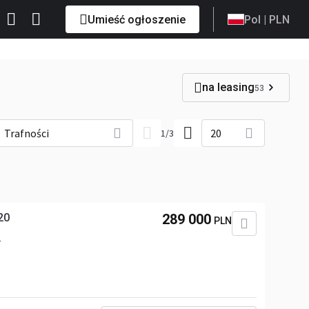
Umieść ogłoszenie
Pol
| PLN
na leasing
53
Trafności
20
1
/
3
20
289 000
PLN
4