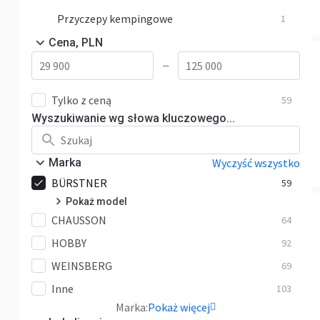
Przyczepy kempingowe
1
Cena, PLN
—
Tylko z ceną
59
Wyszukiwanie wg słowa kluczowego...
Marka
Wyczyść wszystko
BÜRSTNER
59
Pokaż model
CHAUSSON
Averso
64
1
HOBBY
Campeo
10
92
WEINSBERG
Copa
69
4
Inne
Elegance
103
1
Marka:
Pokaż więcej
Lineo
4