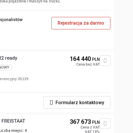
szuka pojazdów i maszyn na Truck1.
sjonalistów
Rejestracja za darmo
R2 ready
164 440
PLN
Cena bez VAT
NOWY
erencyjny 05239
Formularz kontaktowy
G FREISTAAT
367 673
PLN
Cena z VAT
Liczba miejsc:
4
VAT 19%