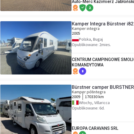
Auto-Merc Kazimierz Jabłońsk
2
Kamper Integra Bürstner i
Kamper integra
2005
Polska, Bugaj
Opublikowane: 2mies.
CENTRUM CAMPINGOWE SMOLI
KOMANDYTOWA
8
Bürstner camper BURSTNE
Kamper półintegra
2009
170330 km
Włochy, Villaricca
Opublikowane: 6d.
EUROPA CARAVANS SRL