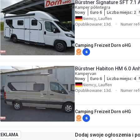
Bürstner Signature SFT 7.1
Kamper półintegra
Nowy
Euro 6
Liczba miejsc:
2
Niemcy, Lauffen
Opublikowane: 13d.
Numer ref
Camping Freizeit Dorn oHG
6
Bürstner Habiton HM 6.0 An
Kampervan
Nowy
Euro 6
Liczba miejsc:
4
Niemcy, Lauffen
Opublikowane: 13d.
Numer ref
Camping Freizeit Dorn oHG
6
Dodaj swoje ogłoszenia i p
REKLAMA