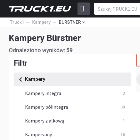
Truck1
Kampery
BÜRSTNER
Kampery Bürstner
Odnaleziono wyników:
59
Filtr
Kampery
Kampery integra
3
Kampery półintegra
38
Kampery z alkową
1
Kampervany
16