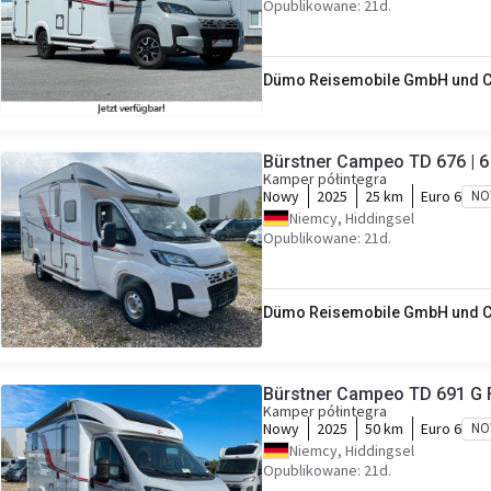
Opublikowane: 21d.
Dümo Reisemobile GmbH und C
Bürstner Campeo TD 676 | 6 
Kamper półintegra
Nowy
2025
25 km
Euro 6
NO
Niemcy, Hiddingsel
Opublikowane: 21d.
Dümo Reisemobile GmbH und C
Bürstner Campeo TD 691 G F
Kamper półintegra
Nowy
2025
50 km
Euro 6
NO
Niemcy, Hiddingsel
Opublikowane: 21d.