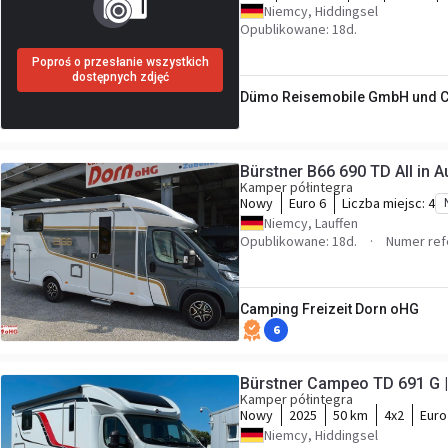
Niemcy, Hiddingsel
Opublikowane: 18d.
Poproś o przesłanie wszystkich
dostępnych zdjęć
Dümo Reisemobile GmbH und C
Bürstner B66 690 TD All in 
Kamper półintegra
Nowy
Euro 6
Liczba miejsc:
4
Niemcy, Lauffen
Opublikowane: 18d.
Numer ref
Camping Freizeit Dorn oHG
6
Bürstner Campeo TD 691 G | 
Kamper półintegra
Nowy
2025
50 km
4x2
Euro
Niemcy, Hiddingsel