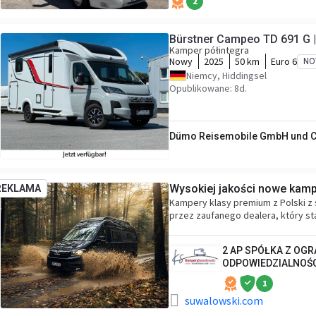
2
Bürstner Campeo TD 691 G | 
Kamper półintegra
Nowy
2025
50 km
Euro 6
NO
Niemcy, Hiddingsel
Opublikowane: 8d.
Dümo Reisemobile GmbH und C
Wysokiej jakości nowe kamp
REKLAMA
Kampery klasy premium z Polski z 
przez zaufanego dealera, który sta
2 AP SPÓŁKA Z OG
ODPOWIEDZIALNOŚ
1
suwalowski.com