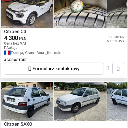
Citroen C3
4 300
≈ 1 000 EUR
PLN
≈ 1 152 USD
Cena bez VAT
Aukcja
Francja, Grand-Bourgtheroulde
AGORASTORE
Formularz kontaktowy
Citroen SAXO