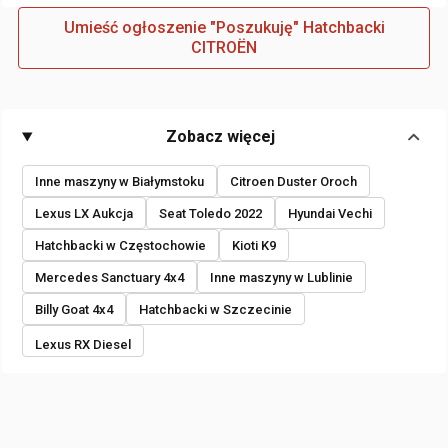
Umieść ogłoszenie "Poszukuję" Hatchbacki
CITROËN
Zobacz więcej
Inne maszyny w Białymstoku
Citroen Duster Oroch
Lexus LX Aukcja
Seat Toledo 2022
Hyundai Vechi
Hatchbacki w Częstochowie
Kioti K9
Mercedes Sanctuary 4x4
Inne maszyny w Lublinie
Billy Goat 4x4
Hatchbacki w Szczecinie
Lexus RX Diesel