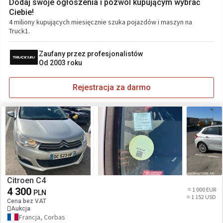
Dodaj swoje ogłoszenia i pozwól kupującym wybrać
Ciebie!
4 miliony kupujących miesięcznie szuka pojazdów i maszyn na
Truck1.
Zaufany przez profesjonalistów
Od 2003 roku
Rejestracja za darmo
Citroen C4
4 300
≈ 1 000 EUR
PLN
≈ 1 152 USD
Cena bez VAT
Aukcja
Francja, Corbas