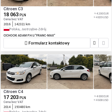
Citroen C3
18 063
≈ 4 200 EUR
PLN
≈ 4 839 USD
Cena bez VAT
2016
142321 km
Polska, Jastrzębie-Zdrój
CICHOCKI ADAM P.H.U."FRANC-MAX"
Formularz kontaktowy
Citroen C4
17 203
≈ 4 000 EUR
PLN
≈ 4 608 USD
Cena bez VAT
2014
193480 km
Polska, Jastrzębie-Zdrój