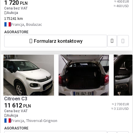
1 720
≈ 400 EUR
PLN
≈ 460 USD
Cena bez VAT
Aukcja
175241 km
Francja, Boulazac
AGORASTORE
Formularz kontaktowy
Citroen C3
11 612
≈ 2 700 EUR
PLN
≈ 3 110 USD
Cena bez VAT
Aukcja
Francja, Thiverval-Grignon
AGORASTORE