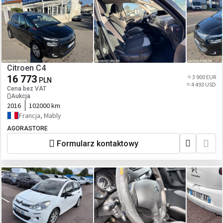
Citroen C4
16 773
≈ 3 900 EUR
PLN
≈ 4 493 USD
Cena bez VAT
Aukcja
2016
102000 km
Francja, Mably
AGORASTORE
Formularz kontaktowy