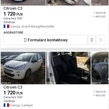
Citroen C3
1 720
≈ 400 EUR
PLN
≈ 460 USD
Cena bez VAT
Aukcja
Francja, Grand-Bourgtheroulde
AGORASTORE
Formularz kontaktowy
Citroen C3
1 720
≈ 400 EUR
PLN
≈ 460 USD
Cena bez VAT
Aukcja
Francja, Canéjan