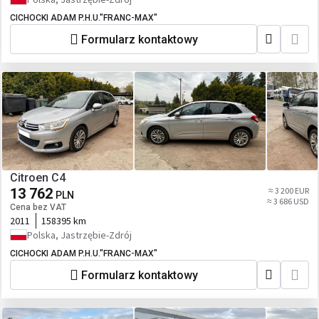
CICHOCKI ADAM P.H.U."FRANC-MAX"
Formularz kontaktowy
Citroen C4
13 762
≈ 3 200 EUR
PLN
≈ 3 686 USD
Cena bez VAT
2011
158395 km
Polska, Jastrzębie-Zdrój
CICHOCKI ADAM P.H.U."FRANC-MAX"
Formularz kontaktowy