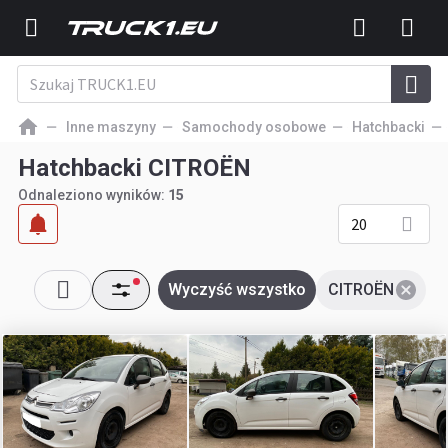
Inne maszyny
Samochody osobowe
Hatchbacki
Hatchbacki CITROËN
Odnaleziono wyników:
15
20
Wyczyść wszystko
CITROËN