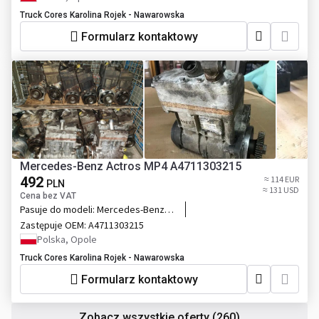
Truck Cores Karolina Rojek - Nawarowska
Formularz kontaktowy
Mercedes-Benz Actros MP4 A4711303215
492
≈ 114 EUR
PLN
≈ 131 USD
Cena bez VAT
Pasuje do modeli:
Mercedes-Benz
Actros MP4
Zastępuje OEM:
A4711303215
Polska, Opole
Truck Cores Karolina Rojek - Nawarowska
Formularz kontaktowy
Zobacz wszystkie oferty
(260)