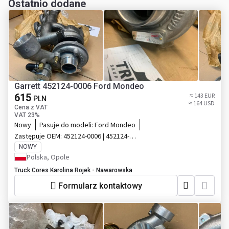
Ostatnio dodane
Garrett 452124-0006 Ford Mondeo
615
≈ 143 EUR
PLN
≈ 164 USD
Cena z VAT
VAT 23%
Nowy
Pasuje do modeli:
Ford Mondeo
Zastępuje OEM:
452124-0006 | 452124-
0006
NOWY
Polska, Opole
Truck Cores Karolina Rojek - Nawarowska
Formularz kontaktowy