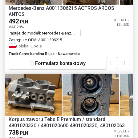
Mercedes-Benz A0011306215 ACTROS ARCOS
ANTOS
492
≈ 114 EUR
PLN
≈ 131 USD
VAT 23%
Pasuje do modeli:
Mercedes-Benz
ACTROS ARCOS ANTOS
Zastępuje OEM:
A0011306215
Polska, Opole
Truck Cores Karolina Rojek - Nawarowska
Formularz kontaktowy
Korpus zaworu Tebs E Premium / standard
4801020330 / 4801020600 4801020330, 4801020630
Schmitz Cargobull
738
≈ 172 EUR
PLN
≈ 198 USD