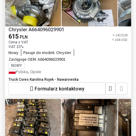
Chrysler A664096029901
615
≈ 143 EUR
PLN
≈ 164 USD
Cena z VAT
VAT 23%
Nowy
Pasuje do modeli:
Chrysler
Zastępuje OEM:
A664096029901
NOWY
Polska, Opole
Truck Cores Karolina Rojek - Nawarowska
Formularz kontaktowy