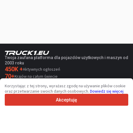
Twoja zaufana platforma dla pojazdów użytkowych i maszyn od
2003 roku
450K +
Aktywnych ogłoszeń
70+
Krajów na całym świecie
36
Obsługiwanych języków
Korzystając z tej strony, wyrażasz zgodę na używanie plików cookie
oraz przetwarzanie swoich danych osobowych.
Dowiedz się więcej
4.7/5
Trustpilot
Akceptuję
Sprzedawcom
Usługi promocyjne
Cennik płatnych usług serwisu