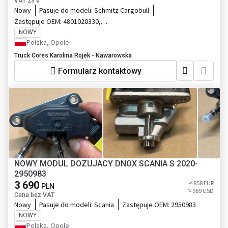
VAT 23%
Nowy
Pasuje do modeli:
Schmitz Cargobull
Zastępuje OEM:
4801020330,
4801020630
NOWY
Polska, Opole
Truck Cores Karolina Rojek - Nawarowska
Formularz kontaktowy
NOWY MODUL DOZUJACY DNOX SCANIA S 2020-
2950983
3 690
≈ 858 EUR
PLN
≈ 989 USD
Cena bez VAT
Nowy
Pasuje do modeli:
Scania
Zastępuje OEM:
2950983
NOWY
Polska, Opole