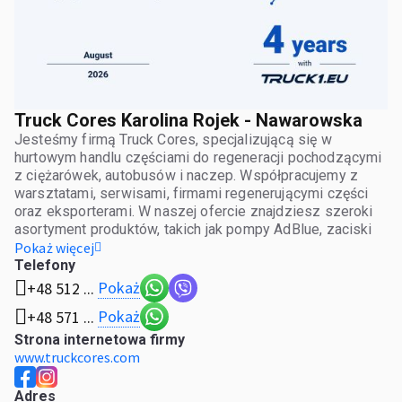
Truck Cores Karolina Rojek - Nawarowska
Jesteśmy firmą Truck Cores, specjalizującą się w
hurtowym handlu częściami do regeneracji pochodzącymi
z ciężarówek, autobusów i naczep. Współpracujemy z
warsztatami, serwisami, firmami regenerującymi części
oraz eksporterami. W naszej ofercie znajdziesz szeroki
asortyment produktów, takich jak pompy AdBlue, zaciski
hamulcowe, turbosprężarki, zawory pneumatyczne i układy
Pokaż więcej
diesel. Naszym priorytetem jest sprzedaż hurtowa, co
Telefony
pozwala nam oferować konkurencyjne ceny i
Pokaż
+48 512 ...
elastyczność w transakcjach
Pokaż
+48 571 ...
Strona internetowa firmy
www.truckcores.com
Adres