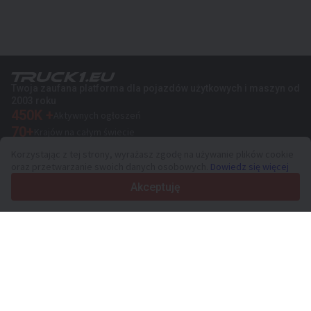
Twoja zaufana platforma dla pojazdów użytkowych i maszyn od
2003 roku
450K +
Aktywnych ogłoszeń
70+
Krajów na całym świecie
36
Obsługiwanych języków
Korzystając z tej strony, wyrażasz zgodę na używanie plików cookie
oraz przetwarzanie swoich danych osobowych.
Dowiedz się więcej
4.7/5
Trustpilot
Akceptuję
Sprzedawcom
Usługi promocyjne
Cennik płatnych usług serwisu
Kontakt