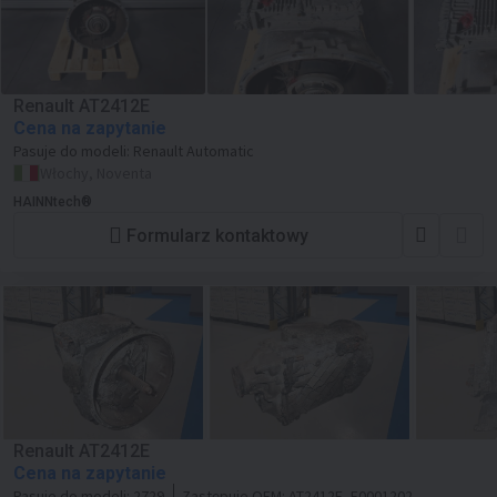
Renault AT2412E
Cena na zapytanie
Pasuje do modeli:
Renault Automatic
Włochy, Noventa
HAINNtech®
Formularz kontaktowy
Renault AT2412E
Cena na zapytanie
Pasuje do modeli:
2729
Zastępuje OEM:
AT2412E, F0001202,