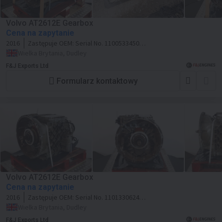
Volvo AT2612E Gearbox
Cena na zapytanie
2016
Zastępuje OEM:
Serial No. 1100533450
Comp ID 76005637
Wielka Brytania, Dudley
F&J Exports Ltd
Formularz kontaktowy
Volvo AT2612E Gearbox
Cena na zapytanie
2016
Zastępuje OEM:
Serial No. 1101330624
Comp ID 5V3A01F105 Component.
Wielka Brytania, Dudley
SP60151132
F&J Exports Ltd