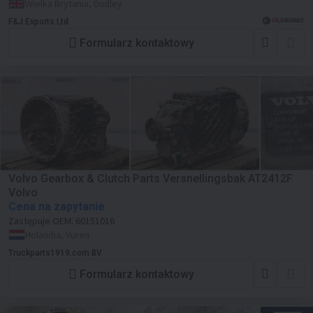
Retarder H67.136514 Volvo P/N
Wielka Brytania, Dudley
21156557
F&J Exports Ltd
Formularz kontaktowy
Volvo Gearbox & Clutch Parts Versnellingsbak AT2412F
Volvo
Cena na zapytanie
Zastępuje OEM:
60151016
Holandia, Vuren
Truckparts1919.com BV
Formularz kontaktowy