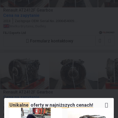
Renault AT2412F Gearbox
Cena na zapytanie
2018
Zastępuje OEM:
Serial No. 20064540093
Comp ID 5V3295A008 SP 3190495
Wielka Brytania, Dudley
F&J Exports Ltd
Formularz kontaktowy
Renault AT2412F Gearbox
Cena na zapytanie
2017
Zastępuje OEM:
Serial No. 1100811142
Unikalne
oferty w
najniższych cenach!
Comp ID 5V3A03A461 SP 60150848
Wielka Brytania, Dudley
F&J Exports Ltd