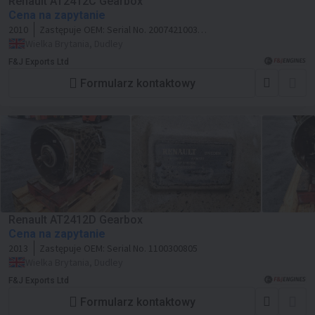
Renault AT2412C Gearbox
Cena na zapytanie
2010
Zastępuje OEM:
Serial No. 20074210037
Comp ID 5V3296A116
Wielka Brytania, Dudley
F&J Exports Ltd
Formularz kontaktowy
Renault AT2412D Gearbox
Cena na zapytanie
2013
Zastępuje OEM:
Serial No. 1100300805
Wielka Brytania, Dudley
F&J Exports Ltd
Formularz kontaktowy