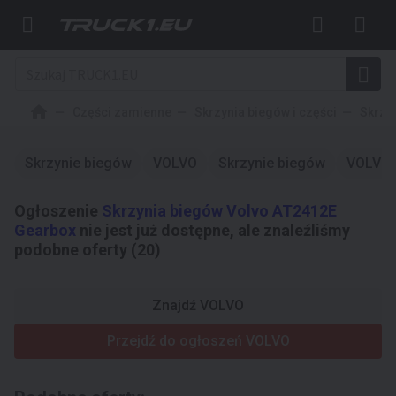
Części zamienne
Skrzynia biegów i części
Skrzy
Skrzynie biegów
VOLVO
Skrzynie biegów
VOLVO
Ogłoszenie
Skrzynia biegów Volvo AT2412E
Gearbox
nie jest już dostępne, ale znaleźliśmy
podobne oferty (20)
Znajdź VOLVO
Przejdź do ogłoszeń VOLVO