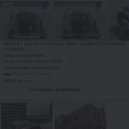
RENAULT VOLVO / AT2412D I-SHIFT COMPLETE GEARBOX
/ 3190584
Cena na zapytanie
Pasuje do modeli:
RENAULT PREMIUM
MAGNUM DXI VOLVO FH FM EURO 5
Zastępuje OEM:
3190584 AT2412D
Polska, Wola Morawicka
IMEXPO Sp. z o.o.
Formularz kontaktowy