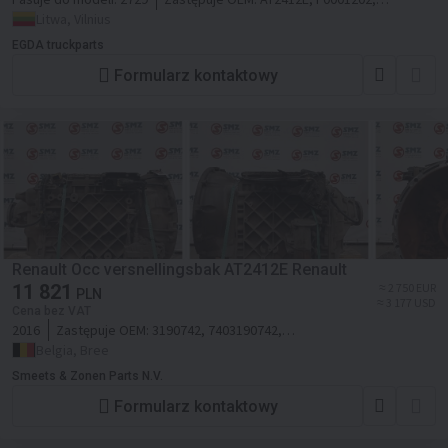
85001805, 7485001828, 7403190713,
Litwa, Vilnius
3190716
EGDA truckparts
Formularz kontaktowy
Renault Occ versnellingsbak AT2412E Renault
11 821
≈ 2 750 EUR
PLN
≈ 3 177 USD
Cena bez VAT
2016
Zastępuje OEM:
3190742, 7403190742,
AT2412E
Belgia, Bree
Smeets & Zonen Parts N.V.
Formularz kontaktowy