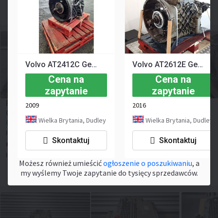
Formularz kontaktowy
Volvo AT2412C Gearbox
Volvo AT2612E Gearbox
Cena na
Cena na
zapytanie
zapytanie
RENAULT VOLVO / AT2412D I-SHIFT / COMPLETE
2009
2016
GEARBOX
Wielka Brytania, Dudley
Wielka Brytania, Dudley
Cena na zapytanie
Pasuje do modeli:
RENAULT MAGNUM DXI
Skontaktuj
Skontaktuj
RENAULT PREMIUM DXI VOLVO FH FM
Polska, Wola Morawicka
IMEXPO Sp. z o.o.
Możesz również umieścić
ogłoszenie o poszukiwaniu
, a
Formularz kontaktowy
my wyślemy Twoje zapytanie do tysięcy sprzedawców.