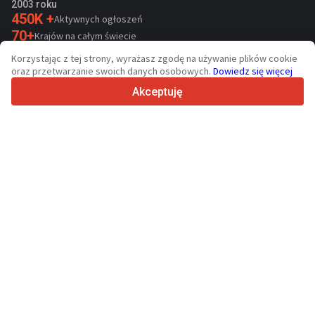
2003 roku
450K +
Aktywnych ogłoszeń
70+
Krajów na całym świecie
36
Obsługiwanych języków
Korzystając z tej strony, wyrażasz zgodę na używanie plików cookie
oraz przetwarzanie swoich danych osobowych.
Dowiedz się więcej
4.7/5
Trustpilot
Akceptuję
Sprzedawcom
Usługi promocyjne
Cennik płatnych usług serwisu
Kontakt
Kupującym
Opinie o markach
Dane techniczne
Targi