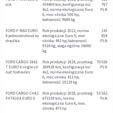
eck
434404 km, konfiguracja osi:
767
4x2, norma ekologiczna: Euro
PLN
6, moc silnika: 500 hp,
ładowność: 9689 kg
FORD F-MAX EURO
rok produkcji: 2022, norma
141
6 jednookruhová hy
ekologiczna: Euro 5, moc
859
draulika
silnika: 493 hp, ładowność:
PLN
9318 kg, waga ogólna: 18000
kg
FORD CARGO 1842
rok produkcji: 2018, przebieg:
70 026
T EURO 6 single cir
269926 km, konfiguracja osi:
PLN
cuit hydraulics
4x2, norma ekologiczna: Euro
6, moc silnika: 413 hp,
ładowność: 10129 kg
FORD CARGO CHK1
rok produkcji: 2018, przebieg:
53 562
FHT61GX EURO 6
673339 km, norma
PLN
ekologiczna: Euro 6, moc
silnika: 473 hp