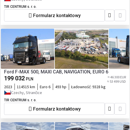
TIR CENTRUM s. r. o.
Formularz kontaktowy
Ford F-MAX 500, MAXI CAB, NAVIGATION, EURO 6
199 032
≈ 46 300 EUR
PLN
≈ 53 499 USD
2023
114515 km
Euro 6
493 hp
Ładowność:
9328 kg
Czechy, Strančice
TIR CENTRUM s. r. o.
Formularz kontaktowy