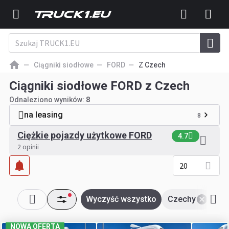
Ciągniki siodłowe
FORD
Z Czech
Ciągniki siodłowe FORD z Czech
Odnaleziono wyników:
8
na leasing
8
Ciężkie pojazdy użytkowe FORD
4.7
2 opinii
20
Wyczyść wszystko
Czechy
FO
NOWA OFERTA