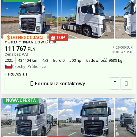
DO NEGOCJACJI
TOP
FORD F-MAX Low Deck
111 767
≈ 26 000 EUR
PLN
≈ 30 042 USD
Cena bez VAT
2021
434404 km
4x2
Euro 6
500 hp
Ładowność:
9689 kg
Czechy, Průhonice
F TRUCKS a.s.
Formularz kontaktowy
NOWA OFERTA