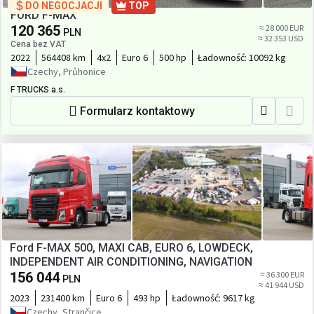
DO NEGOCJACJI
TOP
FORD F-MAX
120 365
≈ 28 000 EUR
PLN
≈ 32 353 USD
Cena bez VAT
2022
564408 km
4x2
Euro 6
500 hp
Ładowność:
10092 kg
Czechy, Průhonice
F TRUCKS a.s.
Formularz kontaktowy
Ford F-MAX 500, MAXI CAB, EURO 6, LOWDECK,
INDEPENDENT AIR CONDITIONING, NAVIGATION
156 044
≈ 36 300 EUR
PLN
≈ 41 944 USD
2023
231400 km
Euro 6
493 hp
Ładowność:
9617 kg
Czechy, Strančice