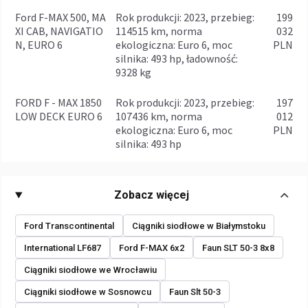
Ford F-MAX 500, MA
rok produkcji: 2023, przebieg:
199
XI CAB, NAVIGATIO
114515 km, norma
032
N, EURO 6
ekologiczna: Euro 6, moc
PLN
silnika: 493 hp, ładowność:
9328 kg
FORD F - MAX 1850
rok produkcji: 2023, przebieg:
197
LOW DECK EURO 6
107436 km, norma
012
ekologiczna: Euro 6, moc
PLN
silnika: 493 hp
Zobacz więcej
Ford Transcontinental
Ciągniki siodłowe w Białymstoku
International LF687
Ford F-MAX 6x2
Faun SLT 50-3 8x8
Ciągniki siodłowe we Wrocławiu
Ciągniki siodłowe w Sosnowcu
Faun Slt 50-3