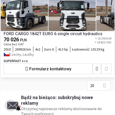
FORD CARGO 1842T EURO 6 single circuit hydraulics
70 026
≈ 16 290 EUR
PLN
≈ 18 822 USD
Cena bez VAT
2018
269926 km
4x2
Euro 6
413 hp
Ładowność:
10129 kg
Czechy, Lavičky
SUPERFAST s.r.o.
Formularz kontaktowy
20
Bądź na bieżąco: subskrybuj nowe
reklamy
Otrzymuj najnowsze reklamy dostosowane do
Twoich preferencji