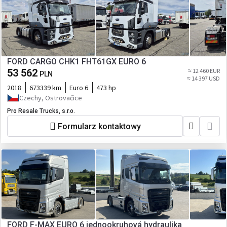
FORD CARGO CHK1 FHT61GX EURO 6
53 562
≈ 12 460 EUR
PLN
≈ 14 397 USD
2018
673339 km
Euro 6
473 hp
Czechy, Ostrovačice
Pro Resale Trucks, s.r.o.
Formularz kontaktowy
FORD F-MAX EURO 6 jednookruhová hydraulika