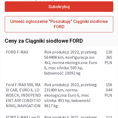
Subskrybuj
Umieść ogłoszenie "Poszukuję" Ciągniki siodłowe
FORD
Ceny za Ciągniki siodłowe FORD
FORD F-MAX
rok produkcji: 2022, przebieg:
120
564408 km, konfiguracja osi:
365
4x2, norma ekologiczna: Euro
PLN
6, moc silnika: 500 hp,
ładowność: 10092 kg
Ford F-MAX 500, MA
rok produkcji: 2023, przebieg:
156
XI CAB, EURO 6, LO
231400 km, norma
044
WDECK, INDEPEND
ekologiczna: Euro 6, moc
PLN
ENT AIR CONDITIO
silnika: 493 hp, ładowność:
NING, NAVIGATION
9617 kg
FORD F-MAX Low D
rok produkcji: 2021, przebieg:
111