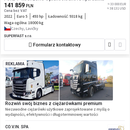
141 859
≈ 33 000 EUR
PLN
≈ 38 131 USD
Cena bez VAT
2022
Euro 5
493 hp
Ładowność:
9318 kg
Waga ogólna:
18000 kg
Czechy, Lavičky
SUPERFAST s.r.o.
Formularz kontaktowy
REKLAMA
Rozwiń swój biznes z ciężarówkami premium
Niezawodne ciężarówki użytkowe zaprojektowane z myślą o
wydajności, efektywności i długoterminowej wartości
CO.V.IN. SPA