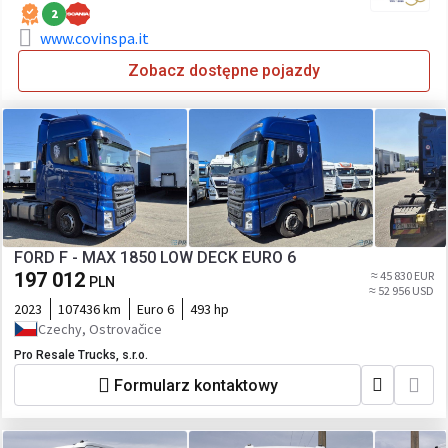
2
www.covinspa.it
Zobacz dostępne pojazdy
FORD F - MAX 1850 LOW DECK EURO 6
197 012
≈ 45 830 EUR
PLN
≈ 52 956 USD
2023
107436 km
Euro 6
493 hp
Czechy, Ostrovačice
Pro Resale Trucks, s.r.o.
Formularz kontaktowy