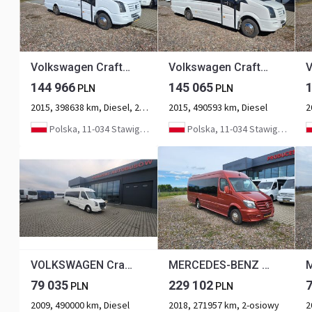
Volkswagen Crafter - 24 places + 3 standing
Volkswagen Crafter - 24 places + 3 standing
144 966
145 065
PLN
PLN
2015, 398638 km, Diesel, 2-osiowy
2015, 490593 km, Diesel
2
Polska, 11-034 Stawiguda
Polska, 11-034 Stawiguda
VOLKSWAGEN Crafter - 24 places
MERCEDES-BENZ Sprinter 519 CDI - 24 places + 3 standing
79 035
229 102
PLN
PLN
2009, 490000 km, Diesel
2018, 271957 km, 2-osiowy