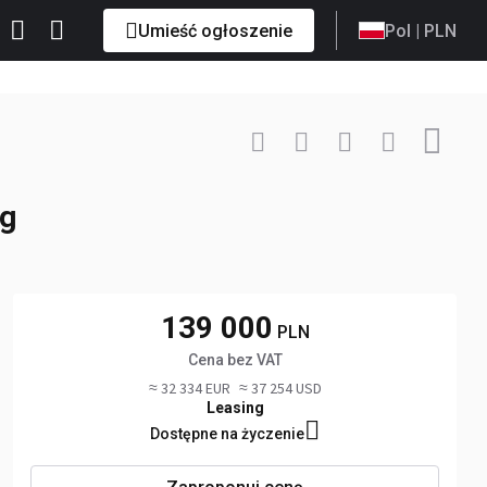
Umieść ogłoszenie
Pol
| PLN
Skontaktuj
+48 501 ... Pokaż
ng
139 000
PLN
Cena bez VAT
≈ 32 334 EUR
≈ 37 254 USD
Leasing
Dostępne na życzenie