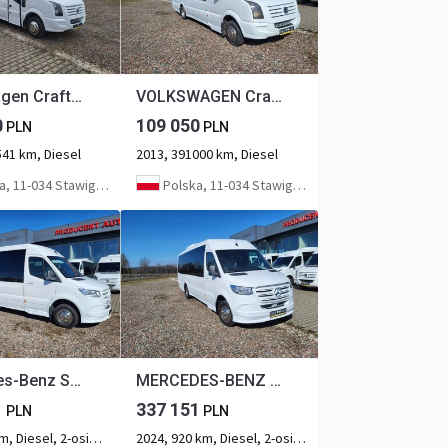
Volkswagen Crafter - 24 places + 3 standing
VOLKSWAGEN Crafter - 24 places
0
109 050
PLN
PLN
541 km, Diesel
2013, 391000 km, Diesel
, 11-034 Stawiguda
Polska, 11-034 Stawiguda
Mercedes-Benz Sprinter 517 CDI NEW - 24 places + 3 standing
MERCEDES-BENZ Sprinter 517 CDI NEW - 24 places + 3 standing
1
337 151
PLN
PLN
2024, 95 km, Diesel, 2-osiowy
2024, 920 km, Diesel, 2-osiowy