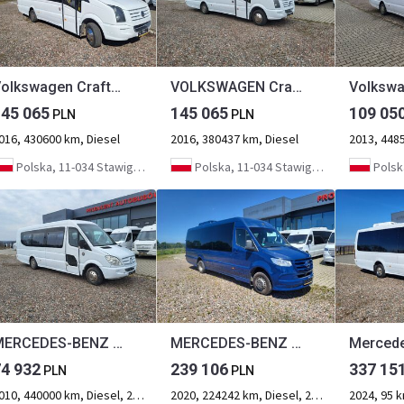
Volkswagen Crafter - 24 places + 3 standing
VOLKSWAGEN Crafter - 24 places + 3 standing
145 065
145 065
109 05
PLN
PLN
016, 430600 km, Diesel
2016, 380437 km, Diesel
2013, 448
Polska, 11-034 Stawiguda
Polska, 11-034 Stawiguda
Polska
MERCEDES-BENZ Sprinter 518 CDI - 24 places + 3 standing
MERCEDES-BENZ Sprinter 516 CDI - 24 places + 4 standing
74 932
239 106
337 15
PLN
PLN
2010, 440000 km, Diesel, 2-osiowy
2020, 224242 km, Diesel, 2-osiowy