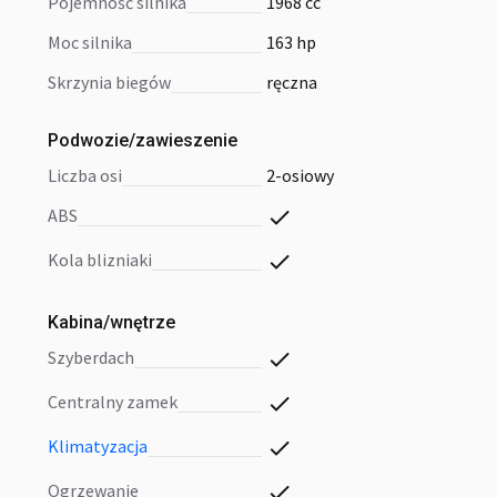
pojemność silnika
1968 cc
moc silnika
163 hp
skrzynia biegów
ręczna
Podwozie/zawieszenie
liczba osi
2-osiowy
ABS
kola blizniaki
Kabina/wnętrze
szyberdach
centralny zamek
klimatyzacja
ogrzewanie