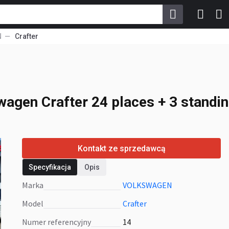
N
Crafter
swagen Crafter 24
wagen Crafter 24 places + 3 standi
Kontakt ze sprzedawcą
Specyfikacja
Opis
Marka
VOLKSWAGEN
Model
Crafter
Numer referencyjny
14