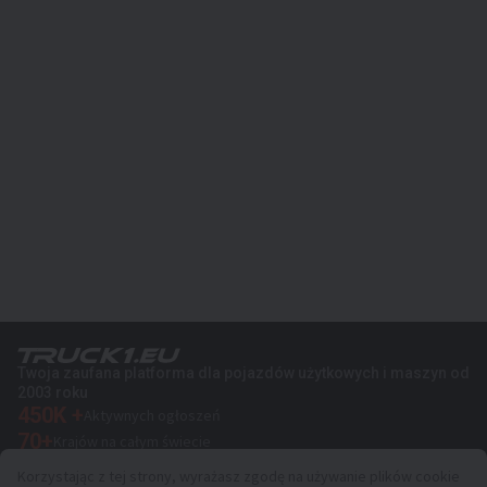
Twoja zaufana platforma dla pojazdów użytkowych i maszyn od
2003 roku
450K +
Aktywnych ogłoszeń
70+
Krajów na całym świecie
36
Obsługiwanych języków
Korzystając z tej strony, wyrażasz zgodę na używanie plików cookie