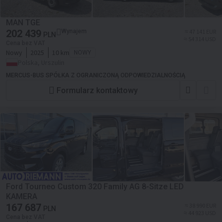
MAN TGE
202 439
Wynajem
≈ 47 141 EUR
PLN
≈ 54 314 USD
Cena bez VAT
Nowy
2025
10 km
NOWY
Polska, Urszulin
MERCUS-BUS SPÓŁKA Z OGRANICZONĄ ODPOWIEDZIALNOŚCIĄ
Formularz kontaktowy
Ford Tourneo Custom 320 Family AG 8-Sitze LED
KAMERA
167 687
≈ 38 990 EUR
PLN
≈ 44 923 USD
Cena bez VAT