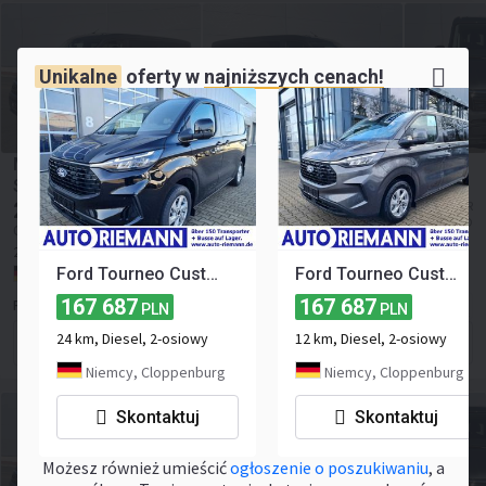
Unikalne
oferty w
najniższych cenach!
MAN TGE 3.180 Kombi L3H2 LED STANDHZ ACC NAVI
SITZHZ
266 648
≈ 62 000 EUR
PLN
≈ 71 435 USD
Cena bez VAT
2026
10 km
Euro 6
Liczba miejsc:
8
Niemcy, Sangerhausen
Ford Tourneo Custom 320 Family AG 8-Sitze LED KAMERA
Ford Tourneo Custom 320 AG Family 8-Sitze LED KAMERA
167 687
167 687
RM Automobile M.Reis
PLN
PLN
24 km, Diesel, 2-osiowy
12 km, Diesel, 2-osiowy
Formularz kontaktowy
Niemcy, Cloppenburg
Niemcy, Cloppenburg
Skontaktuj
Skontaktuj
Możesz również umieścić
ogłoszenie o poszukiwaniu
, a