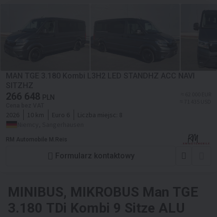
MAN TGE 3.180 Kombi L3H2 LED STANDHZ ACC NAVI
SITZHZ
266 648
≈ 62 000 EUR
PLN
≈ 71 435 USD
Cena bez VAT
2026
10 km
Euro 6
Liczba miejsc:
8
Niemcy, Sangerhausen
RM Automobile M.Reis
Formularz kontaktowy
MINIBUS, MIKROBUS
Man TGE
3.180 TDi Kombi 9 Sitze ALU