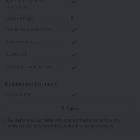
hydrauliczny układ
hamulcowy
liczba miejsc
9
poduszka powietrzna
radioodtwarzacz
bluetooth
komputer pokładowy
Dodatkowe informacje
immobilizer
Zgłoś
Ta oferta ma charakter wyłącznie informacyjny. Proszę
potwierdzić szczegóły bezpośrednio u sprzedawcy.