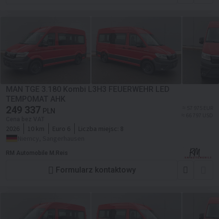
MAN TGE 3.180 Kombi L3H3 FEUERWEHR LED
TEMPOMAT AHK
249 337
≈ 57 975 EUR
PLN
≈ 66 797 USD
Cena bez VAT
2026
10 km
Euro 6
Liczba miejsc:
8
Niemcy, Sangerhausen
RM Automobile M.Reis
Formularz kontaktowy