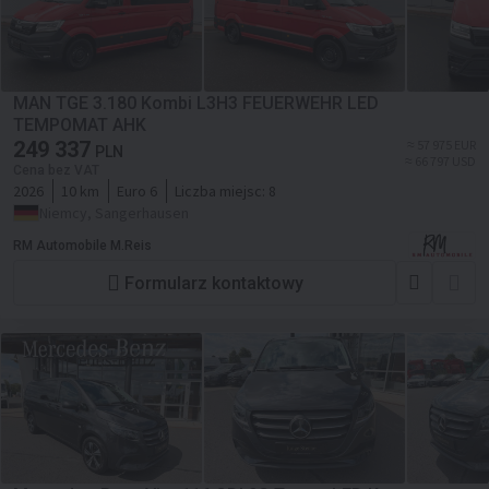
MAN TGE 3.180 Kombi L3H3 FEUERWEHR LED
TEMPOMAT AHK
249 337
≈ 57 975 EUR
PLN
≈ 66 797 USD
Cena bez VAT
2026
10 km
Euro 6
Liczba miejsc:
8
Niemcy, Sangerhausen
RM Automobile M.Reis
Formularz kontaktowy