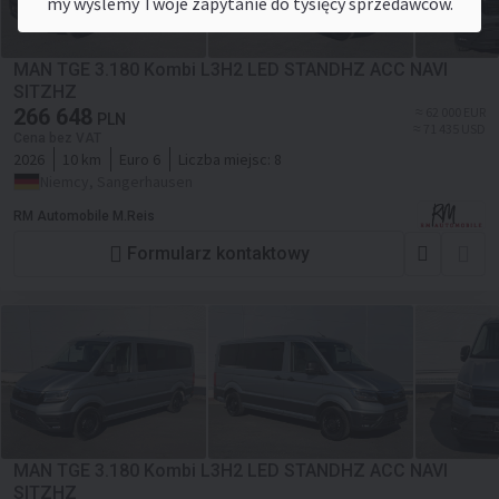
my wyślemy Twoje zapytanie do tysięcy sprzedawców.
MAN TGE 3.180 Kombi L3H2 LED STANDHZ ACC NAVI
SITZHZ
266 648
≈ 62 000 EUR
PLN
≈ 71 435 USD
Cena bez VAT
2026
10 km
Euro 6
Liczba miejsc:
8
Niemcy, Sangerhausen
RM Automobile M.Reis
Formularz kontaktowy
MAN TGE 3.180 Kombi L3H2 LED STANDHZ ACC NAVI
SITZHZ