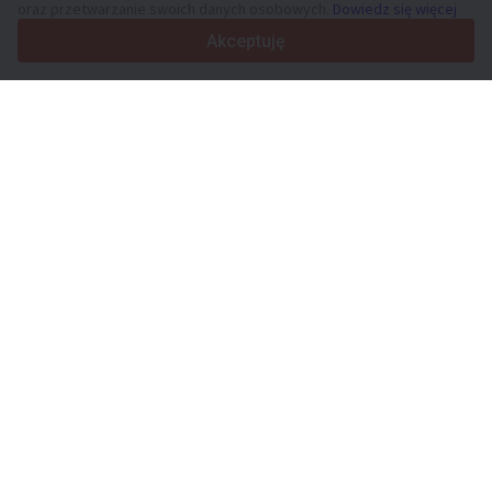
oraz przetwarzanie swoich danych osobowych.
Dowiedz się więcej
4.7/5
Trustpilot
Akceptuję
Sprzedawcom
Usługi promocyjne
Cennik płatnych usług serwisu
Kontakt
Kupującym
Opinie o markach
Dane techniczne
Targi
Leasing
Informacje
O Truck1