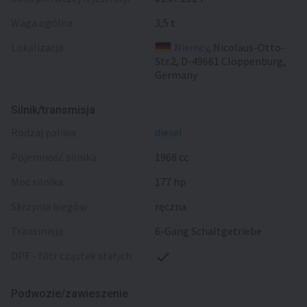
Waga ogólna
3,5 t
Lokalizacja
Niemcy
, Nicolaus-Otto-
Str.2, D-49661 Cloppenburg,
Germany
Silnik/transmisja
rodzaj paliwa
diesel
pojemność silnika
1968 cc
moc silnika
177 hp
skrzynia biegów
ręczna
transmisja
6-Gang Schaltgetriebe
DPF - filtr cząstek stałych
Podwozie/zawieszenie