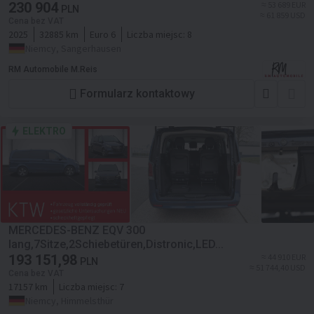
230 904
≈ 53 689 EUR
PLN
≈ 61 859 USD
Cena bez VAT
2025
32885 km
Euro 6
Liczba miejsc:
8
Niemcy, Sangerhausen
RM Automobile M.Reis
Formularz kontaktowy
ELEKTRO
MERCEDES-BENZ EQV 300
lang,7Sitze,2Schiebetüren,Distronic,LED...
193 151,98
≈ 44 910 EUR
PLN
≈ 51 744,40 USD
Cena bez VAT
17157 km
Liczba miejsc:
7
Niemcy, Himmelsthür