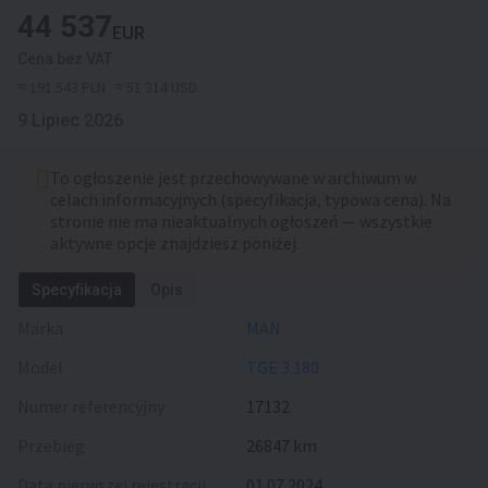
44 537
EUR
Cena bez VAT
≈ 191 543 PLN
≈ 51 314 USD
9 Lipiec 2026
To ogłoszenie jest przechowywane w archiwum w
celach informacyjnych (specyfikacja, typowa cena). Na
stronie nie ma nieaktualnych ogłoszeń — wszystkie
aktywne opcje znajdziesz poniżej.
Specyfikacja
Opis
Marka
MAN
Model
TGE 3.180
Numer referencyjny
17132
Przebieg
26847 km
Data pierwszej rejestracji
01.07.2024