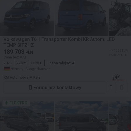
Volkswagen T6.1 Transporter Kombi KR Autom. LED
TEMP SITZHZ
189 703
≈ 44 109 EUR
PLN
≈ 50 821 USD
Cena bez VAT
2025
22 km
Euro 6
Liczba miejsc:
4
Niemcy, Sangerhausen
RM Automobile M.Reis
Formularz kontaktowy
ELEKTRO