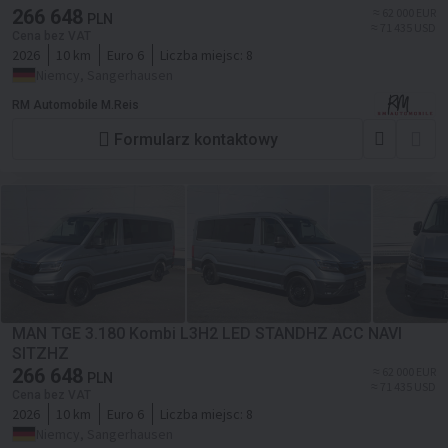
266 648
≈ 62 000 EUR
PLN
≈ 71 435 USD
Cena bez VAT
2026
10 km
Euro 6
Liczba miejsc:
8
Niemcy, Sangerhausen
RM Automobile M.Reis
Formularz kontaktowy
MAN TGE 3.180 Kombi L3H2 LED STANDHZ ACC NAVI
SITZHZ
266 648
≈ 62 000 EUR
PLN
≈ 71 435 USD
Cena bez VAT
2026
10 km
Euro 6
Liczba miejsc:
8
Niemcy, Sangerhausen