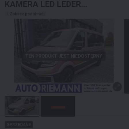
KAMERA LED LEDER
Sonderumbau
Zobacz podobne
TEN PRODUKT JEST NIEDOSTĘPNY
SPRZEDANE