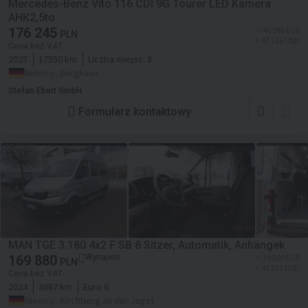
Mercedes-Benz Vito 116 CDI 9G Tourer LED Kamera
AHK2,5to
176 245
≈ 40 980 EUR
PLN
≈ 47 216 USD
Cena bez VAT
2025
17550 km
Liczba miejsc:
8
Niemcy, Burghaun
Stefan Ebert GmbH
Formularz kontaktowy
MAN TGE 3.180 4x2 F SB 8 Sitzer, Automatik, Anhängek
169 880
Wynajem
≈ 39 500 EUR
PLN
≈ 45 511 USD
Cena bez VAT
2024
3087 km
Euro 6
Niemcy, Kirchberg an der Jagst