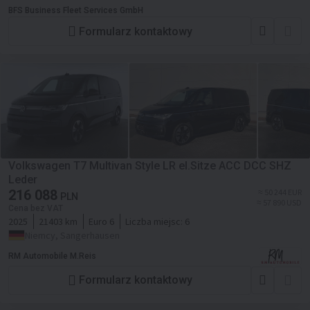
BFS Business Fleet Services GmbH
Formularz kontaktowy
Volkswagen T7 Multivan Style LR el.Sitze ACC DCC SHZ
Leder
216 088
≈ 50 244 EUR
PLN
≈ 57 890 USD
Cena bez VAT
2025
21403 km
Euro 6
Liczba miejsc:
6
Niemcy, Sangerhausen
RM Automobile M.Reis
Formularz kontaktowy