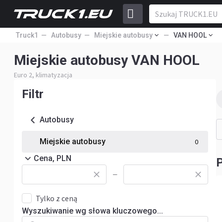
Truck1
Autobusy
Miejskie autobusy
VAN HOOL
Miejskie autobusy VAN HOOL
Euro 2, klimatyzacja
Filtr
Autobusy
Miejskie autobusy
0
Cena, PLN
—
Tylko z ceną
Wyszukiwanie wg słowa kluczowego...