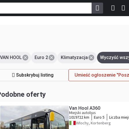
VAN HOOL
Euro 2
Klimatyzacja
Wyczyść wsz
Subskrybuj listing
Umieść ogłoszenie "Posz
Podobne oferty
Van Hool A360
Miejski autobus
1019722 km
Euro 5
Liczba miej
Włochy, Kortenberg