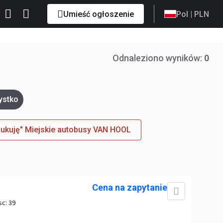
Umieść ogłoszenie
Pol
| PLN
Odnaleziono wyników:
0
ystko
ukuję" Miejskie autobusy VAN HOOL
Cena na zapytanie
sc:
39