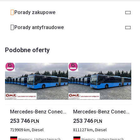
Porady zakupowe
Porady antyfraudowe
Podobne oferty
Mercedes-Benz Conecto G
Mercedes-Benz Conecto G
253 746
253 746
PLN
PLN
719909 km, Diesel
811127 km, Diesel
Niemcy, Untersteinach bei Kulmbach
Niemcy, Untersteinach bei Kulmbach