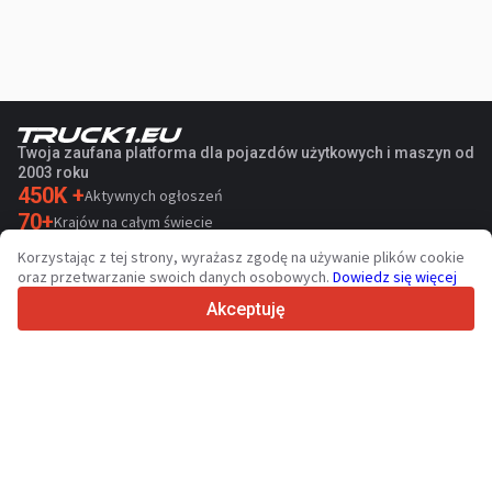
Twoja zaufana platforma dla pojazdów użytkowych i maszyn od
2003 roku
450K +
Aktywnych ogłoszeń
70+
Krajów na całym świecie
36
Obsługiwanych języków
Korzystając z tej strony, wyrażasz zgodę na używanie plików cookie
oraz przetwarzanie swoich danych osobowych.
Dowiedz się więcej
4.7/5
Trustpilot
Akceptuję
Sprzedawcom
Skontaktuj
Usługi promocyjne
Cennik płatnych usług serwisu
Kontakt