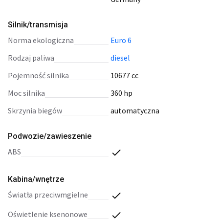
Silnik/transmisja
norma ekologiczna
Euro 6
rodzaj paliwa
diesel
pojemność silnika
10677 cc
moc silnika
360 hp
skrzynia biegów
automatyczna
Podwozie/zawieszenie
ABS
Kabina/wnętrze
światła przeciwmgielne
oświetlenie ksenonowe