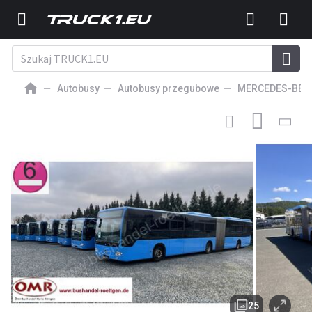
Autobusy
Autobusy przegubowe
MERCEDES-BEN
253 746
PLN
AUTOBUS PRZEGUBOWY
Mercedes-Benz Conecto G
25