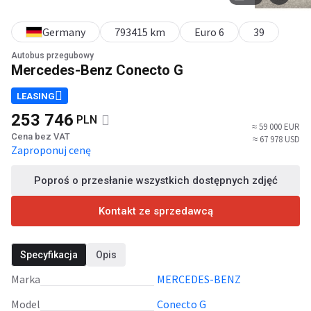
Germany
793415 km
Euro 6
39
Autobus przegubowy
Mercedes-Benz Conecto G
LEASING
253 746
PLN
≈ 59 000 EUR
Cena bez VAT
≈ 67 978 USD
Zaproponuj cenę
Poproś o przesłanie wszystkich dostępnych zdjęć
Kontakt ze sprzedawcą
Specyfikacja
Opis
Marka
MERCEDES-BENZ
Model
Conecto G